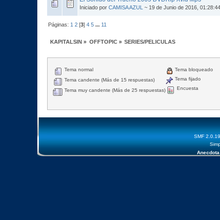
Iniciado por
CAMISA AZUL
~ 19 de Junio de 2016, 01:28:4
Páginas:
1
2
[
3
]
4
5
...
11
KAPITALSIN
»
OFFTOPIC
»
SERIES/PELICULAS
Tema normal
Tema bloqueado
Tema fijado
Tema candente (Más de 15 respuestas)
Encuesta
Tema muy candente (Más de 25 respuestas)
SMF 2.0.1
Simp
Anecdota