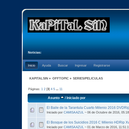
Noticias:
Inicio
Ayuda
Buscar
Ingresar
Registrarse
KAPITALSIN
»
OFFTOPIC
»
SERIES/PELICULAS
Páginas:
1
2
[
3
]
4
5
...
11
Asunto
/
Iniciado por
El Baile de la Tarantula Cuarto Milenio 2016 DVDRi
Iniciado por
CAMISA AZUL
~ 06 de Octubre de 2016, 05:1
El Bosque de los Suicidios 2016 C Milenio HDRip X
Iniciado por
CAMISA AZUL
~ 01 de Marzo de 2016, 11:51: