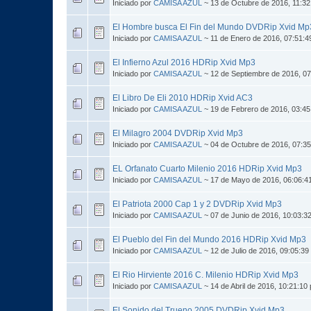
Iniciado por
CAMISA AZUL
~ 13 de Octubre de 2016, 11:3
El Hombre busca El Fin del Mundo DVDRip Xvid Mp
Iniciado por
CAMISA AZUL
~ 11 de Enero de 2016, 07:51:
El Infierno Azul 2016 HDRip Xvid Mp3
Iniciado por
CAMISA AZUL
~ 12 de Septiembre de 2016, 0
El Libro De Eli 2010 HDRip Xvid AC3
Iniciado por
CAMISA AZUL
~ 19 de Febrero de 2016, 03:4
El Milagro 2004 DVDRip Xvid Mp3
Iniciado por
CAMISA AZUL
~ 04 de Octubre de 2016, 07:3
EL Orfanato Cuarto Milenio 2016 HDRip Xvid Mp3
Iniciado por
CAMISA AZUL
~ 17 de Mayo de 2016, 06:06:4
El Patriota 2000 Cap 1 y 2 DVDRip Xvid Mp3
Iniciado por
CAMISA AZUL
~ 07 de Junio de 2016, 10:03:3
El Pueblo del Fin del Mundo 2016 HDRip Xvid Mp3
Iniciado por
CAMISA AZUL
~ 12 de Julio de 2016, 09:05:39
El Rio Hirviente 2016 C. Milenio HDRip Xvid Mp3
Iniciado por
CAMISA AZUL
~ 14 de Abril de 2016, 10:21:10
El Sonido del Trueno 2005 DVDRip Xvid Mp3