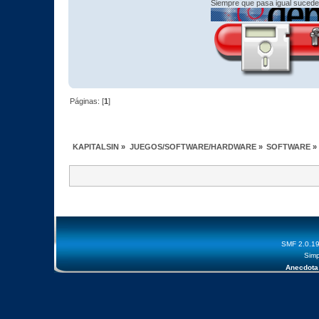
Siempre que pasa igual sucede
Páginas: [
1
]
KAPITALSIN
»
JUEGOS/SOFTWARE/HARDWARE
»
SOFTWARE
»
SMF 2.0.1
Simp
Anecdota