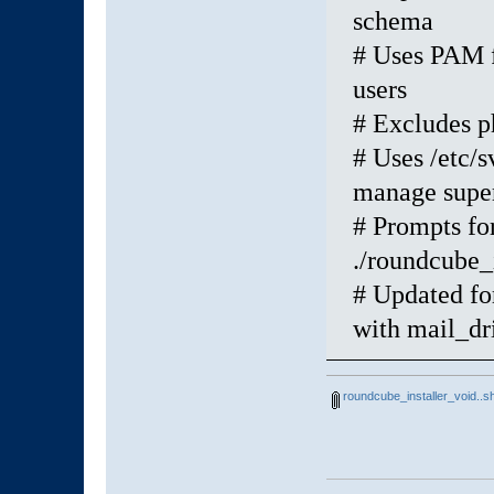
schema
# Uses PAM f
users
# Excludes ph
# Uses /etc/s
manage super
# Prompts fo
./roundcube_
# Updated fo
with mail_dr
roundcube_installer_void..s