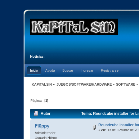
Noticias:
Inicio
Ayuda
Buscar
Ingresar
Registrarse
KAPITALSIN
»
JUEGOS/SOFTWARE/HARDWARE
»
SOFTWARE
»
Páginas: [
1
]
Autor
Tema: Roundcube installer for L
Roundcube installer fo
Fl0ppy
«
en:
13 de Octubre de 202
Administrador
Usuario Héroe