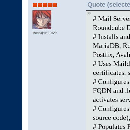
Quote (selecte
# Mail Server
Roundcube D
Mensajes: 10529
# Installs a
MariaDB, Rou
Postfix, Avah
# Uses Maildi
certificates
# Configures 
FQDN and .loc
activates ser
# Configures
source code)
# Populates 