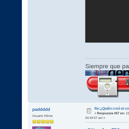
Siempre que pa
Re:¿Quién creó el c
paddddd
«
Respuesta #67 en:
16
Usuario Héroe
04:44:57 am »