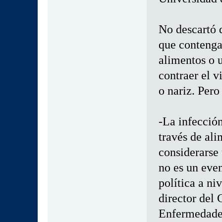
No descartó q
que contengan
alimentos o u
contraer el v
o nariz. Pero 
-La infecció
través de al
considerarse 
no es un even
política a ni
director del 
Enfermedades