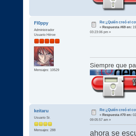
Re:¿Quién creó el c
Fl0ppy
«
Respuesta #69 en:
19
Administrador
03:23:06 pm »
Usuario Héroe
Siempre que pa
Mensajes: 10529
Re:¿Quién creó el c
keitaru
«
Respuesta #70 en:
02
Usuario Sr.
09:05:57 am »
Mensajes: 288
ahora se esc