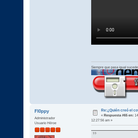
Siempre que pasa igual sucede
Re:¿Quién creó el c
Fl0ppy
«
Respuesta #65 en:
14
Administrador
12:27:56 am »
Usuario Héroe