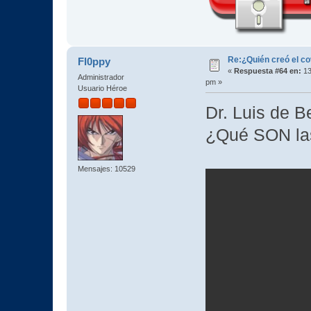
Re:¿Quién creó el c
Fl0ppy
«
Respuesta #64 en:
13
Administrador
pm »
Usuario Héroe
Dr. Luis de B
¿Qué SON las
Mensajes: 10529