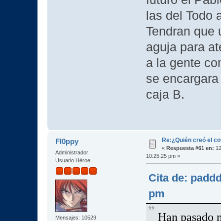
las del Todo 
Tendran que u
aguja para at
a la gente co
se encargara 
caja B.
Re:¿Quién creó el c
Fl0ppy
«
Respuesta #61 en:
12
Administrador
10:25:25 pm »
Usuario Héroe
Cita de: padd
pm
Han pasado m
Mensajes: 10529