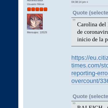
Administrador
04:38:14 pm »
Usuario Héroe
Quote (selecte
Carolina del
de coronavir
Mensajes: 10529
inicio de la
https://eu.citi
times.com/sto
reporting-err
overcount/33
Quote (selecte
RALEIGH - Ca