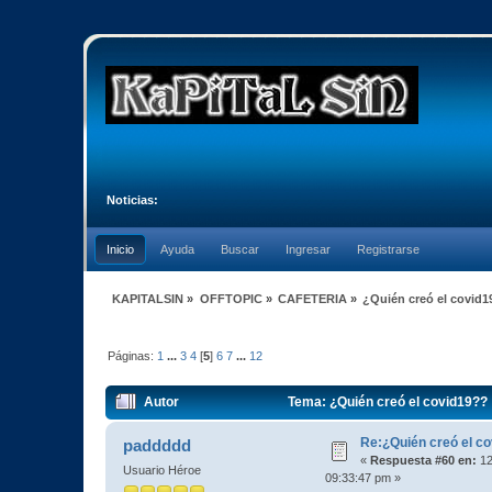
Noticias:
Inicio
Ayuda
Buscar
Ingresar
Registrarse
KAPITALSIN
»
OFFTOPIC
»
CAFETERIA
»
¿Quién creó el covid
Páginas:
1
...
3
4
[
5
]
6
7
...
12
Autor
Tema: ¿Quién creó el covid19??
Re:¿Quién creó el c
paddddd
«
Respuesta #60 en:
12
Usuario Héroe
09:33:47 pm »