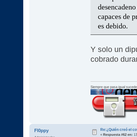
desencadeno 
capaces de p
es debido.
Y solo un dip
cobrado dura
Siempre que pasa igual sucede
Re:¿Quién creó el c
Fl0ppy
«
Respuesta #62 en:
13