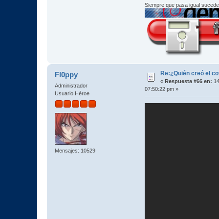
Siempre que pasa igual sucede
Re:¿Quién creó el c
Fl0ppy
«
Respuesta #66 en:
14
Administrador
07:50:22 pm »
Usuario Héroe
Mensajes: 10529