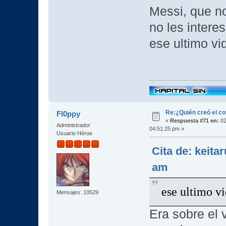
Messi, que no
no les intere
ese ultimo vi
Re:¿Quién creó el c
Fl0ppy
«
Respuesta #71 en:
02
Administrador
04:51:25 pm »
Usuario Héroe
Cita de: keita
am
ese ultimo v
Mensajes: 10529
Era sobre el 