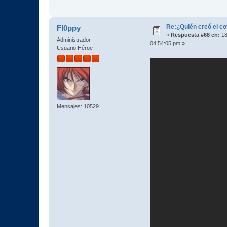
Re:¿Quién creó el c
Fl0ppy
«
Respuesta #68 en:
18
Administrador
04:54:05 pm »
Usuario Héroe
Mensajes: 10529