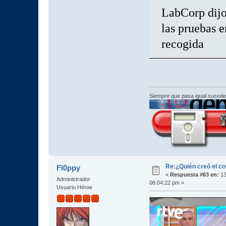
LabCorp dijo 
las pruebas e
recogida
Siempre que pasa igual sucede
Re:¿Quién creó el c
Fl0ppy
«
Respuesta #63 en:
13
Administrador
06:04:22 pm »
Usuario Héroe