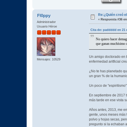
Re:¿Quién creó e
Fl0ppy
«
Respuesta #36 en
Administrador
Usuario Héroe
Cita de: paddddd en 21 
No quiero hacer demagog
que ganan muchísimo din
Un amigo doctorado en b
Mensajes: 10529
enfermedad aritficial cr
¿No te has planetado que
un gran % de la humanid
Un poco de "espiritismo"
En septiembre de 2017 t
más tarde en ese vista s
Años antes, 2013, me enc
gente, unos meses más ta
polvo y hojas secas, per
pregunto si la echaban a