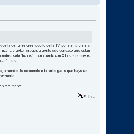
e la gente se cree todo lo de la TV, por ejemplo en mi
e hizo la prueba, gracias a gente que conozco que estan
mbre, solo "fichas", habia gente con 3 falsos positivos,
hace 1 mes.
as, o hundes la economia o te arriesgas a que haya un
escenário
man totalmente
En línea