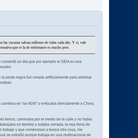
e las vacunas salvan millones de vidas cada año. Y si, vale
ternativa que es la de enfermarse es mucho peor.
me comentó un día que por ejemplo el SIDA es una
exuales
la peste negra fué creada artificialmente para eliminar
peraban
os cambios en "un ADN" y enfocaba directamente a China,
es llenos, caminaba por el medio de la calle y no habia
abajaba un familiar y estaba cerrada, la reja llena de
sin trabajo y que comenzase a busca otra cosa, me
 cual se extrañó porque trabaja en una multinacional de