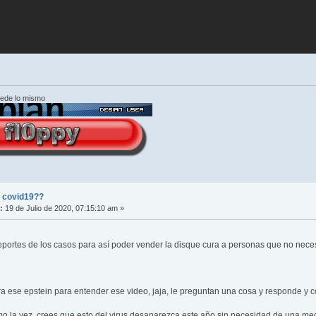
cede lo mismo
l covid19??
:
19 de Julio de 2020, 07:15:10 am »
portes de los casos para así poder vender la disque cura a personas que no nece
a ese epstein para entender ese video, jaja, le preguntan una cosa y responde y 
o la vez, crees que esto del virus desaparezca este año sin necesidad de una medi