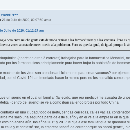
l covid19??
:
21 de Julio de 2020, 02:07:50 am »
de Julio de 2020, 01:12:27 am
ia pero entre mucha gente esta de moda criticar a las farmacéuticas y a las vacunas. Pero es qu
ero a veces a costa de meter miedo a la poblacion. Pero es que da igual, da igual, porque la al
ioquimica (aparte de otras 3 carreras) trabajaba para la farmaceutica Menarini, 
eada por las farmaceuticas principlamente para hacer bajar la población de homos
 muchos de los virus son creados artificialmente para crear vacunas? por ejemplo 
ad, con el Covid-19 han intentado hacer lo mismo pero no les ha salido como es
uve un sueño en el cual un familiar (fallecido, que era médico) me avisaba de un
atelital (dentro del sueño) se veia como iban saliendo brotes por todo China
ontraba en una ciudad, todo desierto, tiendas cerradas, calles vacias, contenedor
rde me salió una segunda parte de este sueño y en el veia la empresa en la que tr
o esto no acaba aún, los años 2015 y 2017 le dije a ese familiar que se quedaria 
 la calle y le contesté "no, la empresa tendrá de cerrar porqué no habrá gente", lo