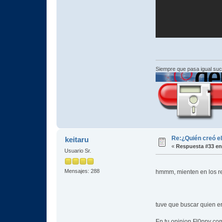
Siempre que pasa igual su
Re:¿Quién creó e
keitaru
«
Respuesta #33 en
Usuario Sr.
Mensajes: 288
hmmm, mienten en los re
tuve que buscar quien er
En tu opinion Fl0ppy com