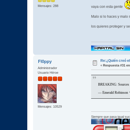
Mensajes: 288
vaya con esta gente
Malo si lo haces y malo 
los quieres proteger y s
Re:¿Quién creó e
Fl0ppy
«
Respuesta #31 en
Administrador
Usuario Héroe
BREAKING: Sources insi
— Emerald Robinson 
Mensajes: 10529
Siempre que pasa igual su