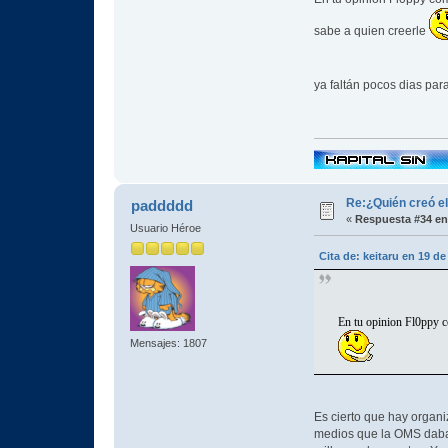
sabe a quien creerle
ya faltán pocos dias para
Re:¿Quién creó e
paddddd
«
Respuesta #34 en
Usuario Héroe
Cita de: keitaru en 19 de
En tu opinion Fl0ppy co
Mensajes: 1807
Es cierto que hay organ
medios que la OMS daba 