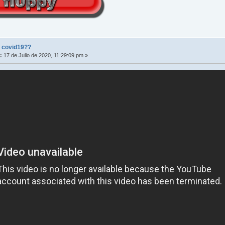
l covid19??
:
17 de Julio de 2020, 11:29:09 pm »