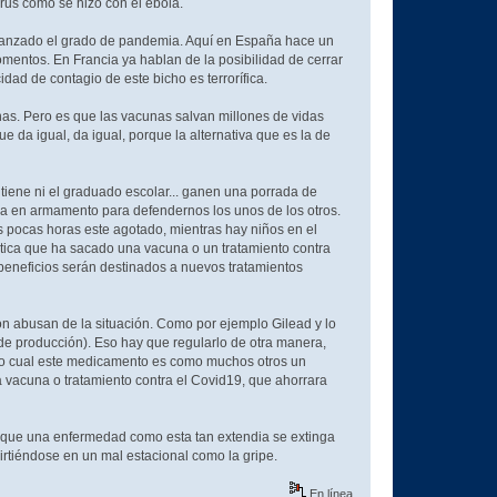
irus como se hizo con el ebola.
alcanzado el grado de pandemia. Aquí en España hace un
omentos. En Francia ya hablan de la posibilidad de cerrar
dad de contagio de este bicho es terrorífica.
nas. Pero es que las vacunas salvan millones de vidas
 da igual, da igual, porque la alternativa que es la de
tiene ni el graduado escolar... ganen una porrada de
da en armamento para defendernos los unos de los otros.
 pocas horas este agotado, mientras hay niños en el
tica que ha sacado una vacuna o un tratamiento contra
 beneficios serán destinados a nuevos tratamientos
on abusan de la situación. Como por ejemplo Gilead y lo
 de producción). Eso hay que regularlo de otra manera,
o lo cual este medicamento es como muchos otros un
a vacuna o tratamiento contra el Covid19, que ahorrara
 que una enfermedad como esta tan extendia se extinga
irtiéndose en un mal estacional como la gripe.
En línea