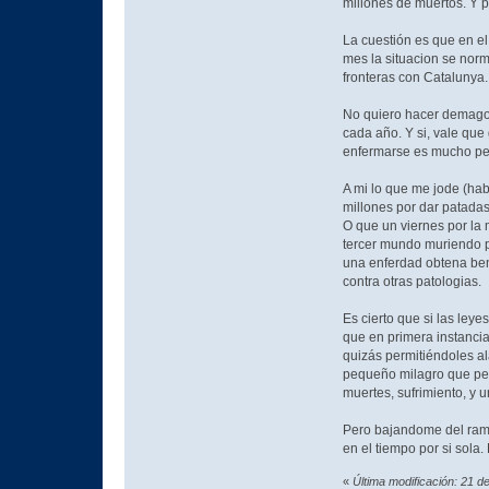
millones de muertos. Y p
La cuestión es que en e
mes la situacion se norm
fronteras con Catalunya.
No quiero hacer demagog
cada año. Y si, vale que
enfermarse es mucho pe
A mi lo que me jode (hab
millones por dar patada
O que un viernes por la
tercer mundo muriendo p
una enferdad obtena bene
contra otras patologias.
Es cierto que si las ley
que en primera instancia
quizás permitiéndoles a
pequeño milagro que perm
muertes, sufrimiento, y 
Pero bajandome del rama
en el tiempo por si sola
«
Última modificación: 21 d