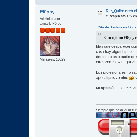
Re:¿Quién creó e
Fl0ppy
«
Respuesta #35 en
Administrador
Usuario Héroe
Cita de: keitaru en 19 de
En tu opinion Fl0ppy co
Más que desparecer come
casa hay algún hipocondr
dentro de esto pudimos s
Mensajes: 10529
otros con 2 o 4 negativos
Los profesionales no sa
apocalipsis zombie
,
Mi opninión es que el vi
Siempre que pasa igual su