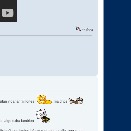
En línea
sitan y ganar millones
malditos
con algo extra tambien
cina?, con tantos informes de aquí a allá, uno ya no