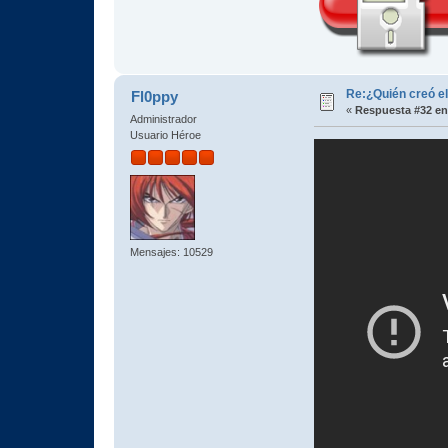
Re:¿Quién creó e
Fl0ppy
«
Respuesta #32 en
Administrador
Usuario Héroe
Mensajes: 10529