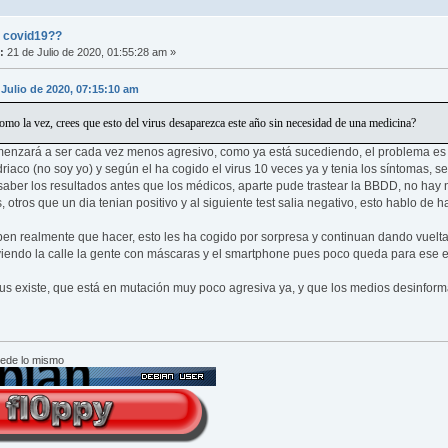
l covid19??
:
21 de Julio de 2020, 01:55:28 am »
 Julio de 2020, 07:15:10 am
mo la vez, crees que esto del virus desaparezca este año sin necesidad de una medicina?
nzará a ser cada vez menos agresivo, como ya está sucediendo, el problema es qu
iaco (no soy yo) y según el ha cogido el virus 10 veces ya y tenia los síntomas, s
aber los resultados antes que los médicos, aparte pude trastear la BBDD, no hay no
, otros que un dia tenian positivo y al siguiente test salia negativo, esto hablo de 
ben realmente que hacer, esto les ha cogido por sorpresa y continuan dando vuelt
 viendo la calle la gente con máscaras y el smartphone pues poco queda para ese 
rus existe, que está en mutación muy poco agresiva ya, y que los medios desinfor
cede lo mismo