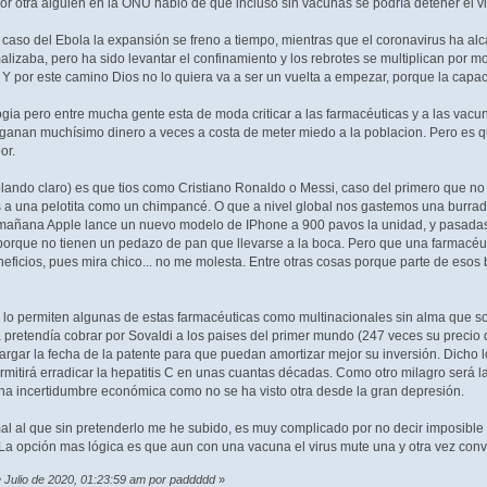
or otra alguien en la ONU hablo de que incluso sin vacunas se podría detener el v
l caso del Ebola la expansión se freno a tiempo, mientras que el coronavirus ha 
alizaba, pero ha sido levantar el confinamiento y los rebrotes se multiplican por m
 Y por este camino Dios no lo quiera va a ser un vuelta a empezar, porque la capaci
ia pero entre mucha gente esta de moda criticar a las farmacéuticas y a las vacu
 ganan muchísimo dinero a veces a costa de meter miedo a la poblacion. Pero es que
or.
lando claro) es que tios como Cristiano Ronaldo o Messi, caso del primero que no 
s a una pelotita como un chimpancé. O que a nivel global nos gastemos una burra
 mañana Apple lance un nuevo modelo de IPhone a 900 pavos la unidad, y pasadas
orque no tienen un pedazo de pan que llevarse a la boca. Pero que una farmacéu
ficios, pues mira chico... no me molesta. Entre otras cosas porque parte de esos
es lo permiten algunas de estas farmacéuticas como multinacionales sin alma que s
 pretendía cobrar por Sovaldi a los paises del primer mundo (247 veces su precio
largar la fecha de la patente para que puedan amortizar mejor su inversión. Dich
itirá erradicar la hepatitis C en unas cuantas décadas. Como otro milagro será l
una incertidumbre económica como no se ha visto otra desde la gran depresión.
l al que sin pretenderlo me he subido, es muy complicado por no decir imposible
. La opción mas lógica es que aun con una vacuna el virus mute una y otra vez conv
e Julio de 2020, 01:23:59 am por paddddd
»