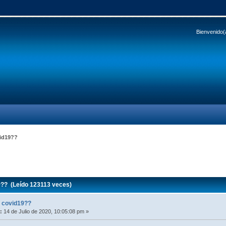
Bienvenido(
vid19??
9?? (Leído 123113 veces)
l covid19??
:
14 de Julio de 2020, 10:05:08 pm »