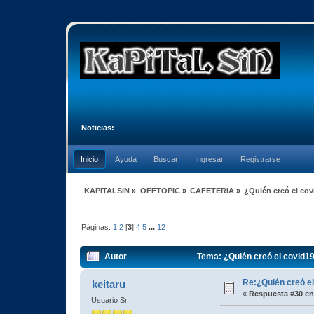
Noticias:
Inicio
Ayuda
Buscar
Ingresar
Registrarse
KAPITALSIN
»
OFFTOPIC
»
CAFETERIA
»
¿Quién creó el co
Páginas:
1
2
[
3
]
4
5
...
12
Autor
Tema: ¿Quién creó el covid1
Re:¿Quién creó e
keitaru
«
Respuesta #30 en
Usuario Sr.