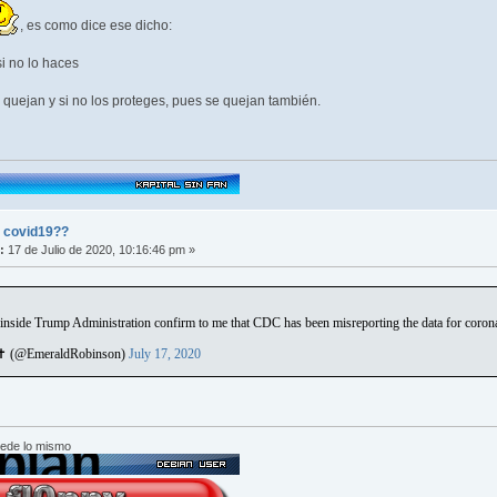
, es como dice ese dicho:
si no lo haces
e quejan y si no los proteges, pues se quejan también.
l covid19??
:
17 de Julio de 2020, 10:16:46 pm »
de Trump Administration confirm to me that CDC has been misreporting the data for coronav
✝️ (@EmeraldRobinson)
July 17, 2020
cede lo mismo