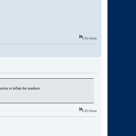
En línea
irus to inflate the numbers.
En línea