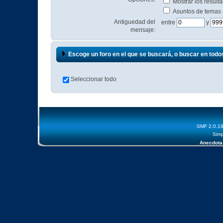
Mostrar los resul
Asuntos de temas
Antiguedad del
entre
y
mensaje:
Escoge un foro en el que se buscará, o buscar en todo
Seleccionar todo
SMF 2.0.1
Simp
Anecdota