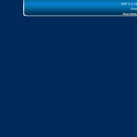
SMF 2.0.1
Simp
Anecdota