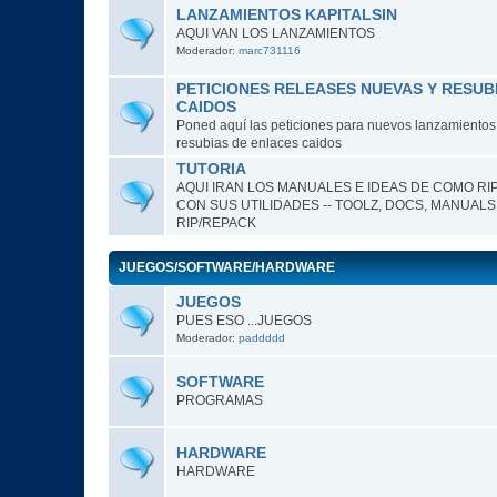
LANZAMIENTOS KAPITALSIN
AQUI VAN LOS LANZAMIENTOS
Moderador:
marc731116
PETICIONES RELEASES NUEVAS Y RESUB
CAIDOS
Poned aquí las peticiones para nuevos lanzamientos o
resubias de enlaces caidos
TUTORIA
AQUI IRAN LOS MANUALES E IDEAS DE COMO RI
CON SUS UTILIDADES -- TOOLZ, DOCS, MANUALS
RIP/REPACK
JUEGOS/SOFTWARE/HARDWARE
JUEGOS
PUES ESO ...JUEGOS
Moderador:
paddddd
SOFTWARE
PROGRAMAS
HARDWARE
HARDWARE