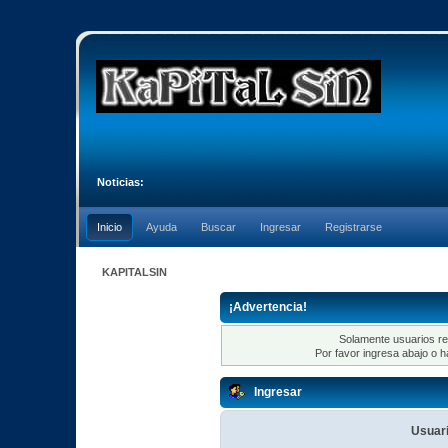
Noticias:
Inicio
Ayuda
Buscar
Ingresar
Registrarse
KAPITALSIN
¡Advertencia!
Solamente usuarios re
Por favor ingresa abajo o h
Ingresar
Usuari