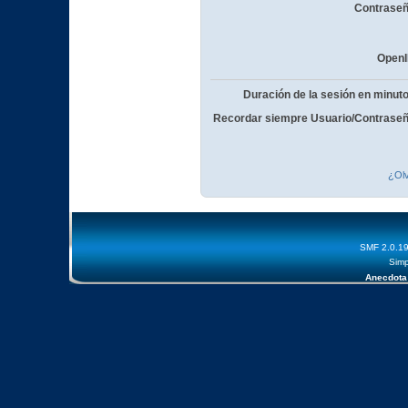
Contraseñ
OpenI
Duración de la sesión en minut
Recordar siempre Usuario/Contraseñ
¿Olv
SMF 2.0.1
Simp
Anecdota