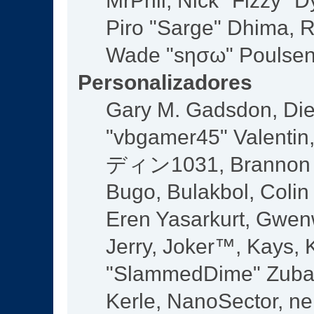
MrPhil, Nick "Fizzy" D
Piro "Sarge" Dhima, R
Wade "sησω" Poulsen,
Personalizadores
Gary M. Gadsdon, Die
"vbgamer45" Valentin,
ディン1031, Brannon "B
Bugo, Bulakbol, Colin
Eren Yasarkurt, Gwen
Jerry, Joker™, Kays, K
"SlammedDime" Zuba,
Kerle, NanoSector, ne