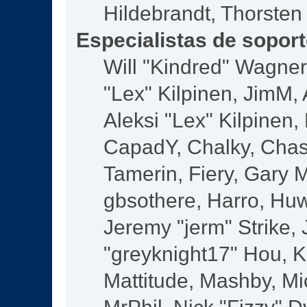
Hildebrandt, Thorsten
Especialistas de sopor
Will "Kindred" Wagner,
"Lex" Kilpinen, JimM, 
Aleksi "Lex" Kilpinen,
CapadY, Chalky, Chas
Tamerin, Fiery, Gary 
gbsothere, Harro, Huw
Jeremy "jerm" Strike,
"greyknight17" Hou, KG
Mattitude, Mashby, Mic