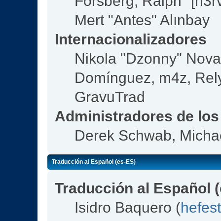
Forsberg, Ralph "[n3r
Mert "Antes" Alınbay
Internacionalizadores
Nikola "Dzonny" Nova
Domínguez, m4z, Rely
GravuTrad
Administradores de los
Derek Schwab, Michae
Traducción al Español (es-ES)
Traducción al Español 
Isidro Baquero (
hefes