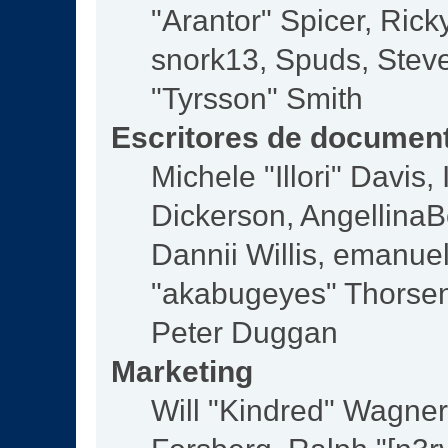
"Arantor" Spicer, Ric
snork13, Spuds, Steve
"Tyrsson" Smith
Escritores de documen
Michele "Illori" Davis
Dickerson, AngellinaBe
Dannii Willis, emanu
"akabugeyes" Thorsen,
Peter Duggan
Marketing
Will "Kindred" Wagne