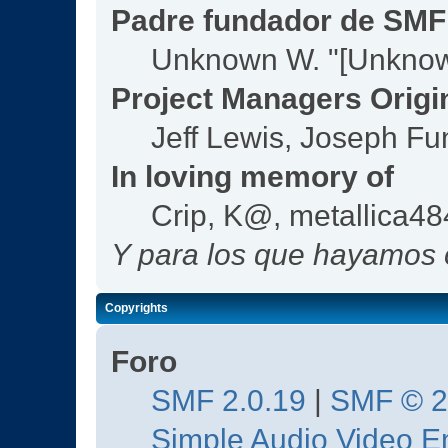
Padre fundador de SMF
Unknown W. "[Unknow
Project Managers Origi
Jeff Lewis, Joseph F
In loving memory of
Crip, K@, metallica4
Y para los que hayamos o
Copyrights
Foro
SMF 2.0.19
|
SMF © 
Simple Audio Video 