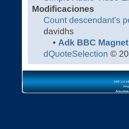
Modificaciones
Count descendant's p
davidhs
•
Adk BBC Magnet
dQuoteSelection
© 20
SMF 2.0.1
Simp
Anecdota