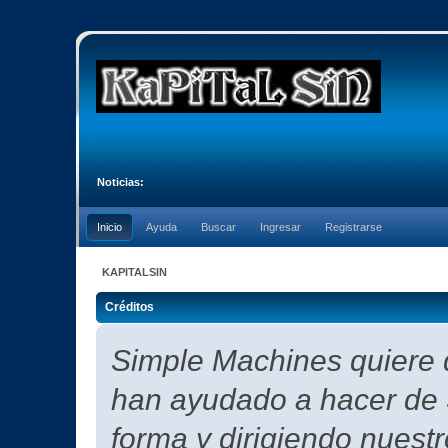
Noticias:
Inicio
Ayuda
Buscar
Ingresar
Registrarse
KAPITALSIN
Créditos
Simple Machines quiere d
han ayudado a hacer de 
forma y dirigiendo nuest