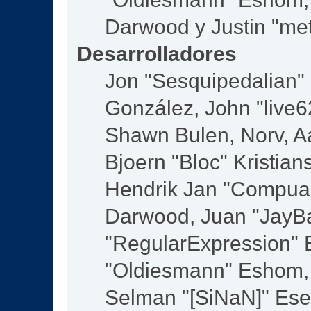
Darwood y Justin "me
Desarrolladores
Jon "Sesquipedalian" S
González, John "live
Shawn Bulen, Norv, Aa
Bjoern "Bloc" Kristia
Hendrik Jan "Compuar
Darwood, Juan "JayBa
"RegularExpression" 
"Oldiesmann" Eshom, M
Selman "[SiNaN]" Eser