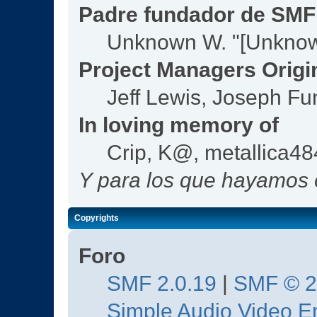
Padre fundador de SMF
Unknown W. "[Unknow
Project Managers Origi
Jeff Lewis, Joseph F
In loving memory of
Crip, K@, metallica4
Y para los que hayamos o
Copyrights
Foro
SMF 2.0.19
|
SMF © 
Simple Audio Video 