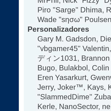
MrPhil, Nick "Fizzy" D
Piro "Sarge" Dhima, R
Wade "sησω" Poulsen,
Personalizadores
Gary M. Gadsdon, Die
"vbgamer45" Valentin,
ディン1031, Brannon "B
Bugo, Bulakbol, Colin
Eren Yasarkurt, Gwen
Jerry, Joker™, Kays, K
"SlammedDime" Zuba,
Kerle, NanoSector, ne