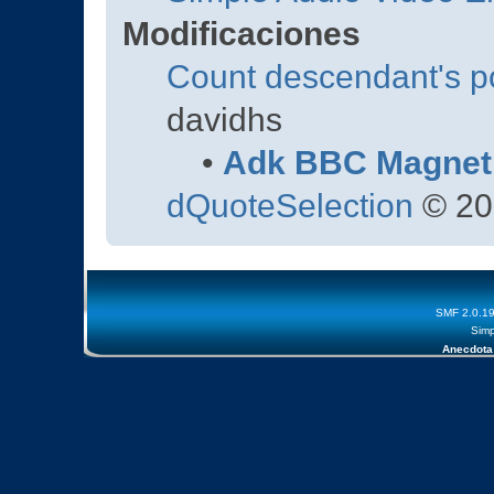
Modificaciones
Count descendant's p
davidhs
•
Adk BBC Magnet
dQuoteSelection
© 20
SMF 2.0.1
Simp
Anecdota