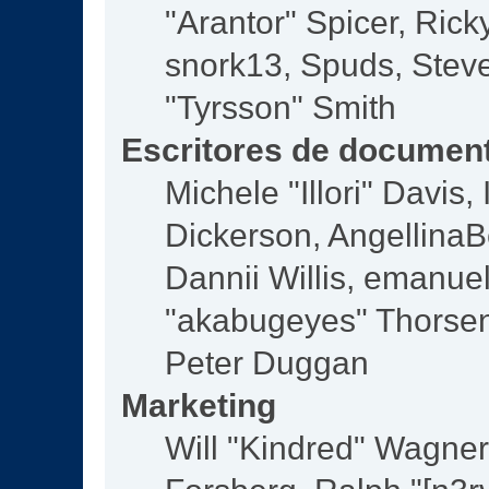
"Arantor" Spicer, Ric
snork13, Spuds, Steve
"Tyrsson" Smith
Escritores de documen
Michele "Illori" Davis
Dickerson, AngellinaBe
Dannii Willis, emanu
"akabugeyes" Thorsen,
Peter Duggan
Marketing
Will "Kindred" Wagne