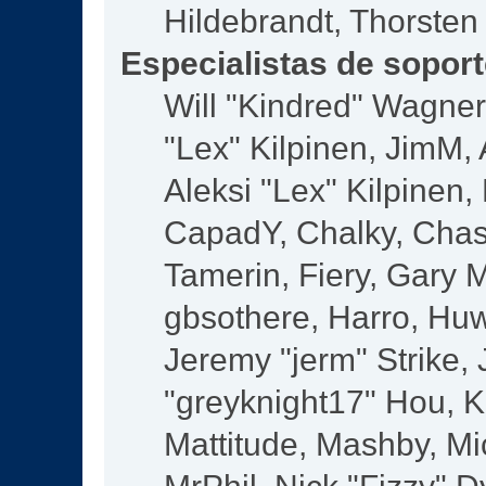
Hildebrandt, Thorsten
Especialistas de sopor
Will "Kindred" Wagner,
"Lex" Kilpinen, JimM, 
Aleksi "Lex" Kilpinen,
CapadY, Chalky, Chas
Tamerin, Fiery, Gary 
gbsothere, Harro, Huw
Jeremy "jerm" Strike,
"greyknight17" Hou, KG
Mattitude, Mashby, Mic