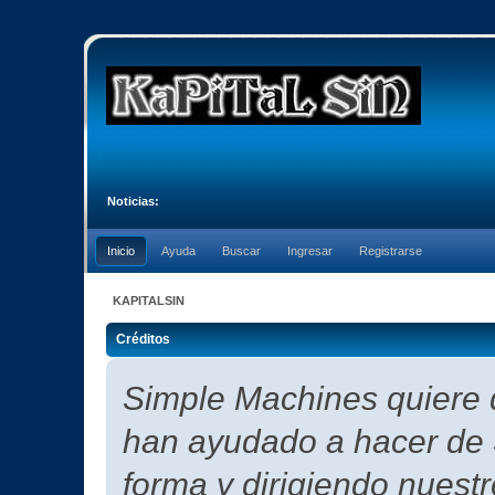
Noticias:
Inicio
Ayuda
Buscar
Ingresar
Registrarse
KAPITALSIN
Créditos
Simple Machines quiere d
han ayudado a hacer de 
forma y dirigiendo nuest