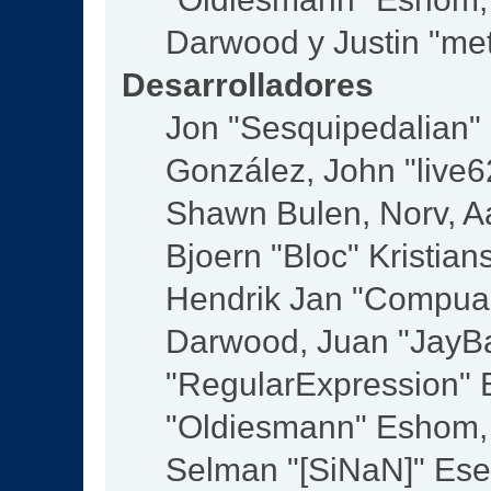
Darwood y Justin "me
Desarrolladores
Jon "Sesquipedalian" S
González, John "live
Shawn Bulen, Norv, Aa
Bjoern "Bloc" Kristia
Hendrik Jan "Compuar
Darwood, Juan "JayBa
"RegularExpression" 
"Oldiesmann" Eshom, M
Selman "[SiNaN]" Eser