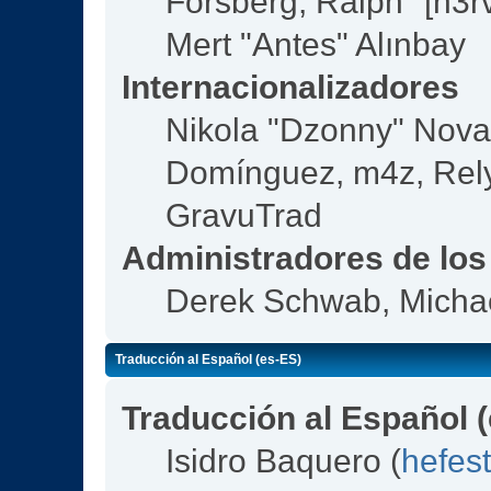
Forsberg, Ralph "[n3r
Mert "Antes" Alınbay
Internacionalizadores
Nikola "Dzonny" Nova
Domínguez, m4z, Rely
GravuTrad
Administradores de los
Derek Schwab, Michae
Traducción al Español (es-ES)
Traducción al Español 
Isidro Baquero (
hefes