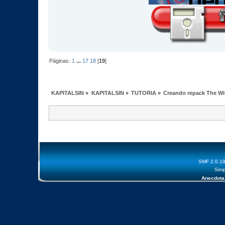
Páginas:
1
...
17
18
[
19
]
KAPITALSIN
»
KAPITALSIN
»
TUTORIA
»
Creando repack The Wi
SMF 2.0.1
Simp
Anecdota