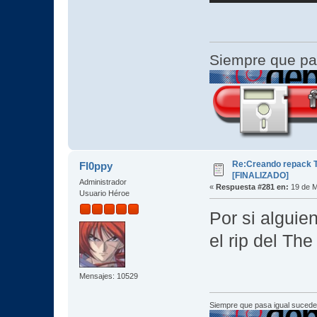
Siempre que pa
Re:Creando repack T
Fl0ppy
[FINALIZADO]
Administrador
«
Respuesta #281 en:
19 de M
Usuario Héroe
Por si alguie
el rip del Th
Mensajes: 10529
Siempre que pasa igual sucede