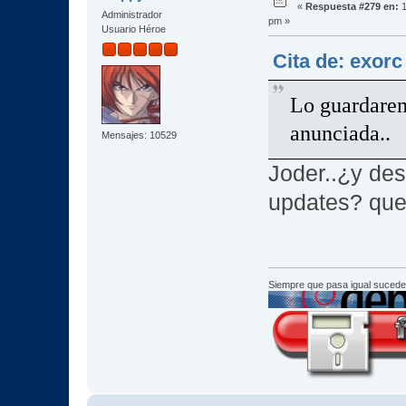
«
Respuesta #279 en:
1
Administrador
pm »
Usuario Héroe
Cita de: exorc
Lo guardarem
anunciada..
Mensajes: 10529
Joder..¿y de
updates? que 
Siempre que pasa igual sucede