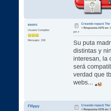
Creando repack The 
exorc
«
Respuesta #275 en:
0
Usuario Completo
pm »
Mensajes: 158
Su puta madr
distintas y n
interesan, la 
será compatib
verdad que t
webs...
Creando repack The 
Fl0ppy
«
Respuesta #276 en:
0