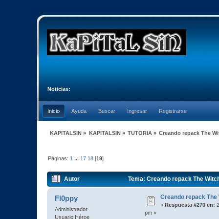
Noticias:
Inicio
Ayuda
Buscar
Ingresar
Registrarse
KAPITALSIN
»
KAPITALSIN
»
TUTORIA
»
Creando repack The Wi
Páginas:
1
...
17
18
[
19
]
Autor
Tema: Creando repack The Witch
Creando repack The 
Fl0ppy
«
Respuesta #270 en:
2
Administrador
pm »
Usuario Héroe