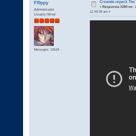
Creando repack The 
Fl0ppy
«
Respuesta #280 en:
1
Administrador
11:48:39 am »
Usuario Héroe
Mensajes: 10529