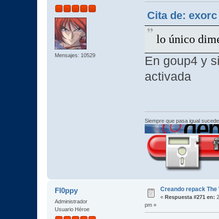
Cita de: exorc
lo único dime
Mensajes: 10529
En goup4 y s
activada
Siempre que pasa igual sucede
Creando repack The 
Fl0ppy
«
Respuesta #271 en:
2
Administrador
pm »
Usuario Héroe