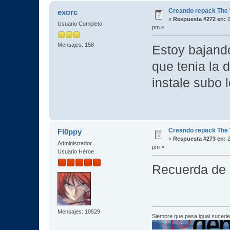
Creando repack The 
exorc
«
Respuesta #272 en:
2
Usuario Completo
pm »
Mensajes: 158
Estoy bajando
que tenia la 
instale subo l
Creando repack The 
Fl0ppy
«
Respuesta #273 en:
2
Administrador
pm »
Usuario Héroe
Recuerda de a
Mensajes: 10529
Siempre que pasa igual sucede