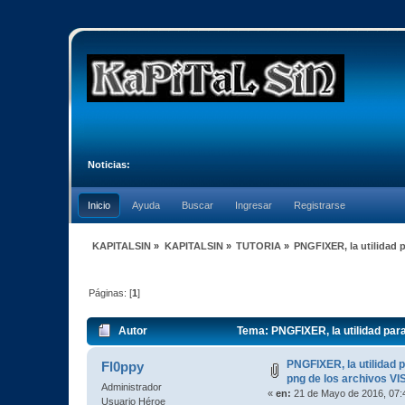
Noticias:
Inicio
Ayuda
Buscar
Ingresar
Registrarse
KAPITALSIN
»
KAPITALSIN
»
TUTORIA
»
PNGFIXER, la utilidad p
Páginas: [
1
]
Autor
Tema: PNGFIXER, la utilidad para
PNGFIXER, la utilidad 
Fl0ppy
png de los archivos VI
Administrador
«
en:
21 de Mayo de 2016, 07:
Usuario Héroe