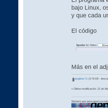
bajo Linux, o
y que cada u
El código
Spoiler
for
Hiden
:
Más en el ad
pngfixer.7z
(4.76 kB - desca
«
Última modificación: 21 de M
Siempre que pasa igual sucede