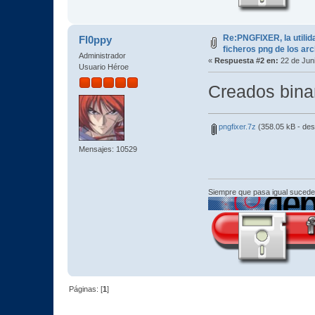
Re:PNGFIXER, la utilid
Fl0ppy
ficheros png de los ar
Administrador
«
Respuesta #2 en:
22 de Juni
Usuario Héroe
Creados bina
pngfixer.7z
(358.05 kB - de
Mensajes: 10529
Siempre que pasa igual sucede
Páginas: [
1
]