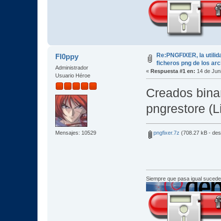
Re:PNGFIXER, la utilid
Fl0ppy
ficheros png de los ar
Administrador
«
Respuesta #1 en:
14 de Juni
Usuario Héroe
Creados binar
pngrestore (L
pngfixer.7z
(708.27 kB - de
Mensajes: 10529
Siempre que pasa igual sucede