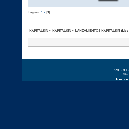
Páginas:
1
2
[
3
]
KAPITALSIN
»
KAPITALSIN
»
LANZAMIENTOS KAPITALSIN
(Mod
SMF 2.0.1
Simp
Anecdota