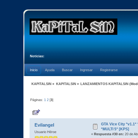
Noticias:
Inicio
Ayuda
Buscar
Ingresar
Registrarse
KAPITALSIN
»
KAPITALSIN
»
LANZAMIENTOS KAPITALSIN
(Mod
Páginas:
1
2
[
3
]
Autor
Tema: GTA Vice City *v1.1* *R
GTA Vice City *v1.
Evilangel
*MULTI 5* [KPS]
Usuario Héroe
«
Respuesta #30 en:
20 de Abr