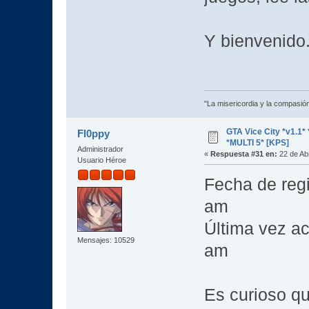
Y bienvenido
"La misericordia y la compasión 
GTA Vice City *v1.
Fl0ppy
*MULTI 5* [KPS]
Administrador
«
Respuesta #31 en:
22 de Abr
Usuario Héroe
Fecha de regi
am
Última vez ac
Mensajes: 10529
am
Es curioso q