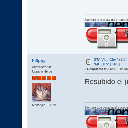
Siempre que pasa igual sucede
GTA Vice City *v1.
Fl0ppy
*MULTI 5* [KPS]
Administrador
«
Respuesta #32 en:
22 de Abr
Usuario Héroe
Resubido el j
Mensajes: 10529
Siempre que pasa igual sucede