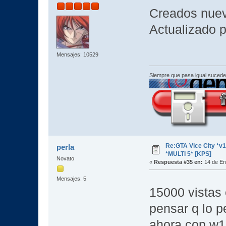
Creados nuev
Actualizado p
Mensajes: 10529
Siempre que pasa igual sucede
Re:GTA Vice City *
perla
*MULTI 5* [KPS]
Novato
«
Respuesta #35 en:
14 de En
Mensajes: 5
15000 vistas 
pensar q lo p
ahora con w10