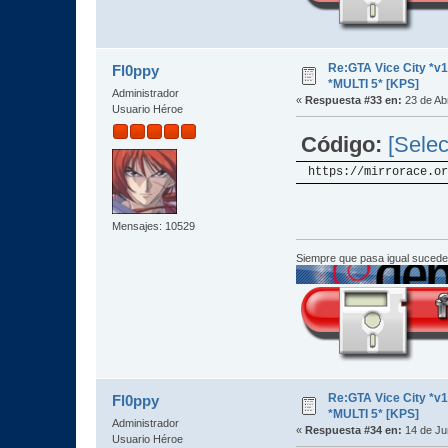
Re:GTA Vice City *
Fl0ppy
*MULTI 5* [KPS]
Administrador
«
Respuesta #33 en:
23 de Abr
Usuario Héroe
Código:
[Selec
https://mirrorace.or
Mensajes: 10529
Siempre que pasa igual sucede
Re:GTA Vice City *
Fl0ppy
*MULTI 5* [KPS]
Administrador
«
Respuesta #34 en:
14 de Ju
Usuario Héroe