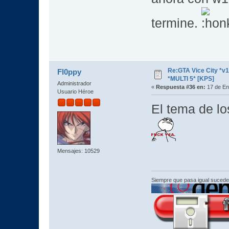
termine.
Re:GTA Vice City *
Fl0ppy
*MULTI 5* [KPS]
Administrador
«
Respuesta #36 en:
17 de En
Usuario Héroe
El tema de lo
Mensajes: 10529
Siempre que pasa igual sucede