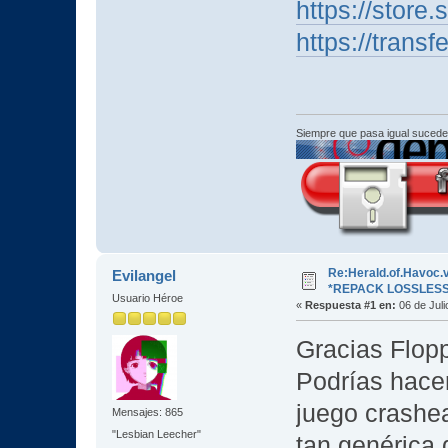
https://stor
https://transf
Siempre que pasa igual sucede
Re:Herald.of.Havoc.
Evilangel
*REPACK LOSSLESS
Usuario Héroe
«
Respuesta #1 en:
06 de Juli
Gracias Flopp
Podrías hacer
juego crashea
Mensajes: 865
"Lesbian Leecher"
tan genérica 