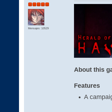
Mensajes: 10529
About this 
Features
A campaig