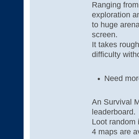
Ranging from r
exploration a
to huge arena
screen.
It takes roug
difficulty wit
Need mor
An Survival 
leaderboard.
Loot random 
4 maps are av