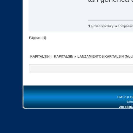
"La misericordia y la compasión 
Páginas: [
1
]
KAPITALSIN
»
KAPITALSIN
»
LANZAMIENTOS KAPITALSIN
(Mod
SMF 2.0.1
Simp
Anecdota