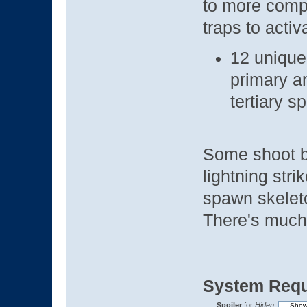
to more comp
traps to activ
12 unique
primary a
tertiary s
Some shoot b
lightning stri
spawn skeleton
There's much
System Requ
Spoiler
for
Hiden
: