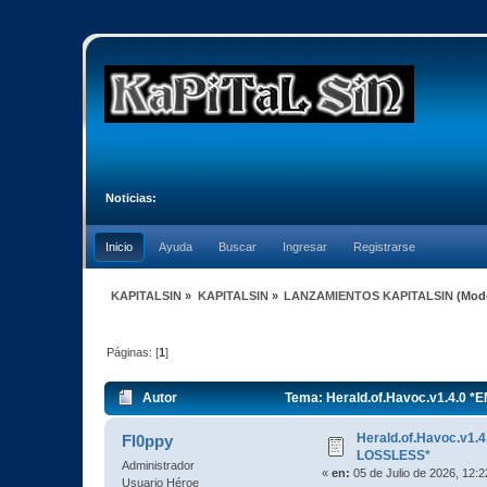
Noticias:
Inicio
Ayuda
Buscar
Ingresar
Registrarse
KAPITALSIN
»
KAPITALSIN
»
LANZAMIENTOS KAPITALSIN
(Mod
Páginas: [
1
]
Autor
Tema: Herald.of.Havoc.v1.4.0 
Herald.of.Havoc.v1
Fl0ppy
LOSSLESS*
Administrador
«
en:
05 de Julio de 2026, 12:
Usuario Héroe