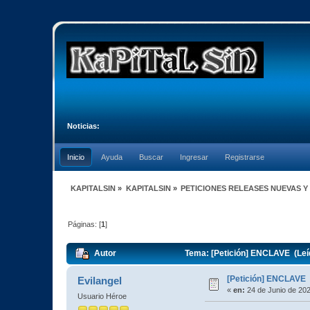
Noticias:
Inicio
Ayuda
Buscar
Ingresar
Registrarse
KAPITALSIN
»
KAPITALSIN
»
PETICIONES RELEASES NUEVAS Y
Páginas: [
1
]
Autor
Tema: [Petición] ENCLAVE (Leí
[Petición] ENCLAVE
Evilangel
«
en:
24 de Junio de 202
Usuario Héroe