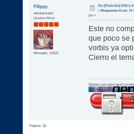
Re:[Petición] ENCL
Fl0ppy
«
Respuesta #1 en:
05 d
Administrador
pm »
Usuario Héroe
Este no comp
que poco se 
vorbis ya opt
Mensajes: 10529
Cierro el te
Siempre que pasa igual sucede
Páginas: [
1
]