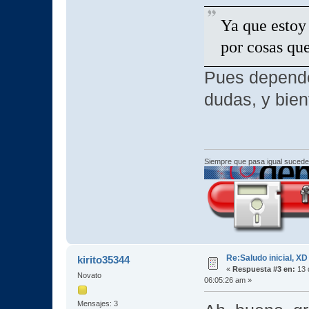
Ya que estoy
por cosas que
Pues depende
dudas, y bie
Siempre que pasa igual sucede
Re:Saludo inicial, XD
kirito35344
«
Respuesta #3 en:
13 
Novato
06:05:26 am »
Mensajes: 3