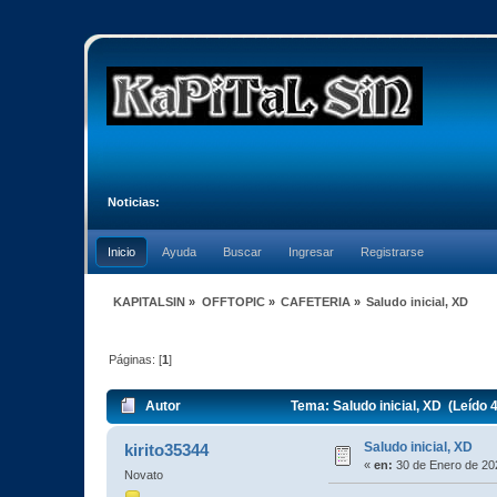
Noticias:
Inicio
Ayuda
Buscar
Ingresar
Registrarse
KAPITALSIN
»
OFFTOPIC
»
CAFETERIA
»
Saludo inicial, XD
Páginas: [
1
]
Autor
Tema: Saludo inicial, XD (Leído 
Saludo inicial, XD
kirito35344
«
en:
30 de Enero de 20
Novato