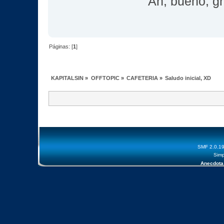
Ah, bueno, gr
Páginas: [
1
]
KAPITALSIN
»
OFFTOPIC
»
CAFETERIA
»
Saludo inicial, XD
SMF 2.0.1
Simp
Anecdota