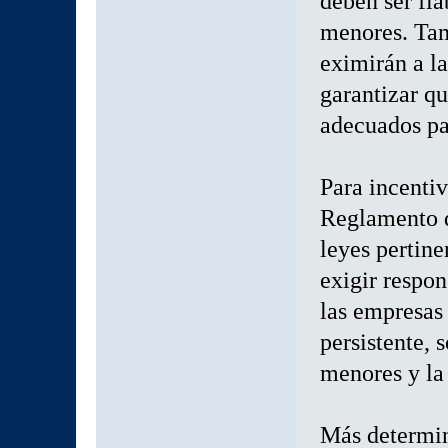
deben ser fia
menores. Tam
eximirán a la
garantizar qu
adecuados par
Para incenti
Reglamento d
leyes pertin
exigir respon
las empresas
persistente, 
menores y la 
Más determin