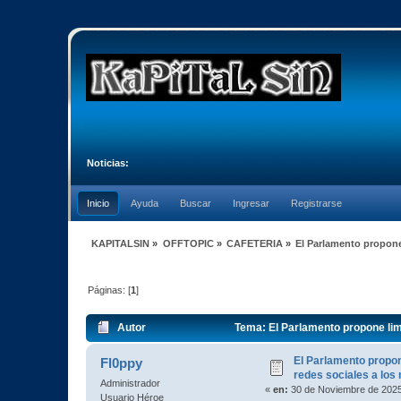
Noticias:
Inicio
Ayuda
Buscar
Ingresar
Registrarse
KAPITALSIN
»
OFFTOPIC
»
CAFETERIA
»
El Parlamento propone 
Páginas: [
1
]
Autor
Tema: El Parlamento propone lim
El Parlamento propon
Fl0ppy
redes sociales a los
Administrador
«
en:
30 de Noviembre de 2025
Usuario Héroe