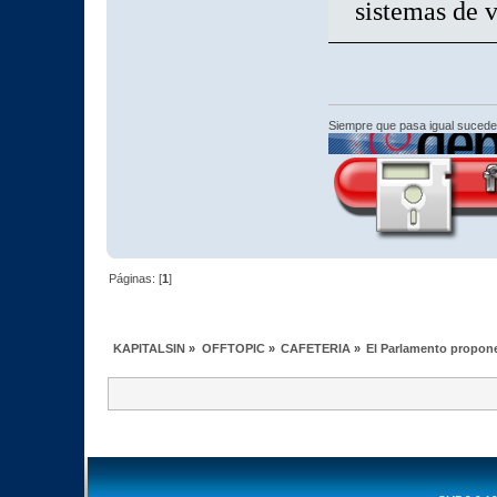
sistemas de v
Siempre que pasa igual sucede
Páginas: [
1
]
KAPITALSIN
»
OFFTOPIC
»
CAFETERIA
»
El Parlamento propone 