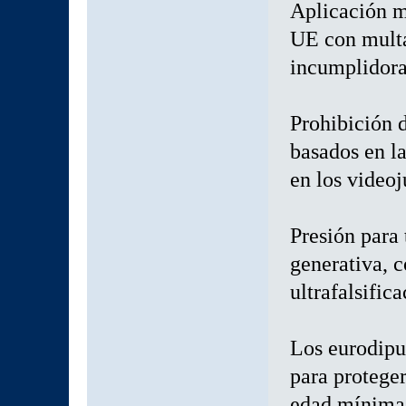
Aplicación má
UE con multa
incumplidora
Prohibición 
basados en la
en los video
Presión para
generativa, 
ultrafalsific
Los eurodipu
para protege
edad mínima 