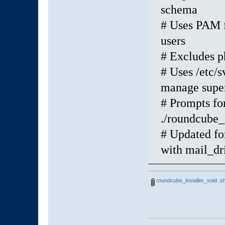
schema
# Uses PAM f
users
# Excludes ph
# Uses /etc/s
manage super
# Prompts fo
./roundcube_
# Updated fo
with mail_dr
roundcube_installer_void..s