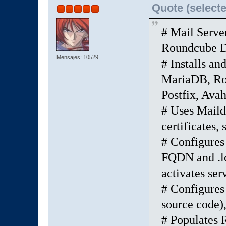
Quote (selecte
# Mail Server
Roundcube D
Mensajes: 10529
# Installs a
MariaDB, Rou
Postfix, Avah
# Uses Maildi
certificates
# Configures 
FQDN and .loc
activates ser
# Configures
source code)
# Populates 