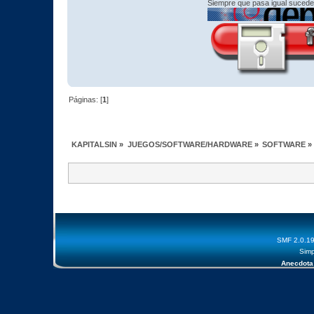
Siempre que pasa igual sucede
Páginas: [
1
]
KAPITALSIN
»
JUEGOS/SOFTWARE/HARDWARE
»
SOFTWARE
»
SMF 2.0.1
Simp
Anecdota