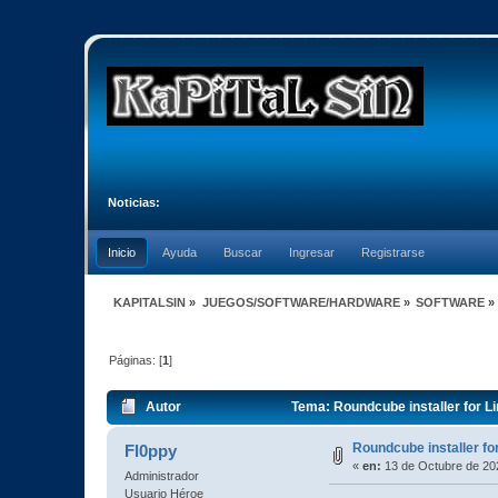
Noticias:
Inicio
Ayuda
Buscar
Ingresar
Registrarse
KAPITALSIN
»
JUEGOS/SOFTWARE/HARDWARE
»
SOFTWARE
»
Páginas: [
1
]
Autor
Tema: Roundcube installer for L
Roundcube installer fo
Fl0ppy
«
en:
13 de Octubre de 202
Administrador
Usuario Héroe