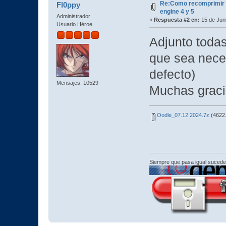
Re:Como recomprimir l
Fl0ppy
engine 4 y 5
Administrador
«
Respuesta #2 en:
15 de Juni
Usuario Héroe
Adjunto todas
que sea neces
defecto)
Mensajes: 10529
Muchas graci
Oodle_07.12.2024.7z
(4622.
Siempre que pasa igual sucede