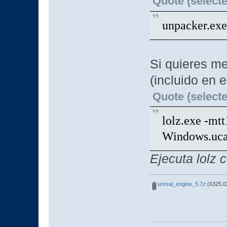
Quote (selecte
unpacker.exe 
Si quieres me
(incluido en e
Quote (selecte
lolz.exe -m
Windows.uca
Ejecuta lolz 
unreal_engine_5.7z
(6325.0