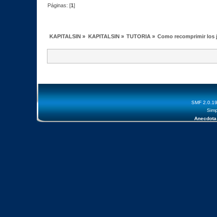
Páginas: [
1
]
KAPITALSIN
»
KAPITALSIN
»
TUTORIA
»
Como recomprimir los j
SMF 2.0.1
Simp
Anecdota