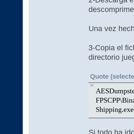
descomprimes
Una vez hech
3-Copia el f
directorio ju
Quote (selecte
AESDumpste
FPSCPP\Bin
Shipping.exe
Si todo ha id