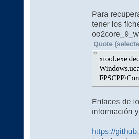
Para recupera
tener los fich
oo2core_9_wi
Quote (selecte
xtool.exe d
Windows.uca
FPSCPP\Cont
Enlaces de lo
información 
https://gith