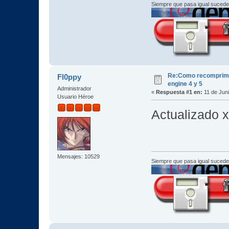
Siempre que pasa igual sucede
Re:Como recomprimir
Fl0ppy
engine 4 y 5
Administrador
«
Respuesta #1 en:
11 de Juni
Usuario Héroe
Actualizado xt
Mensajes: 10529
Siempre que pasa igual sucede