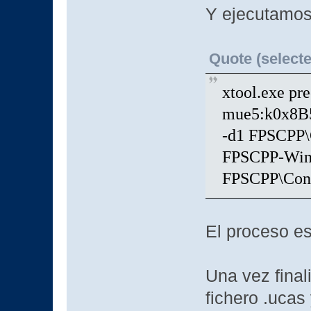
Y ejecutamos 
Quote (selecte
xtool.exe pr
mue5:k0x8B
-d1 FPSCPP\
FPSCPP-Win
FPSCPP\Cont
El proceso e
Una vez final
fichero .uca