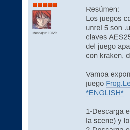
Resúmen:
Los juegos co
unrel 5 son .
Mensajes: 10529
claves AES256
del juego apa
con kraken, 
Vamoa expone
juego
Frog.
*ENGLISH*
1-Descarga el
la scene) y lo
2-Descarga el