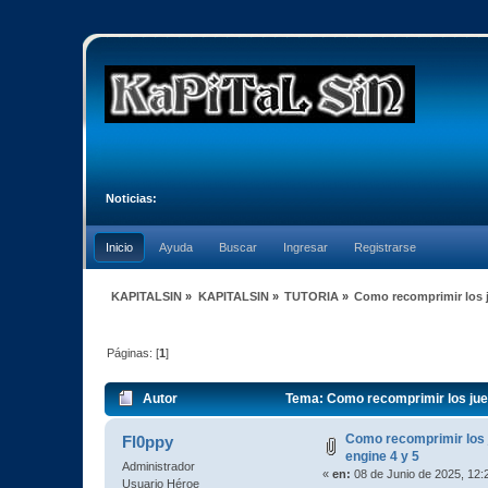
Noticias:
Inicio
Ayuda
Buscar
Ingresar
Registrarse
KAPITALSIN
»
KAPITALSIN
»
TUTORIA
»
Como recomprimir los j
Páginas: [
1
]
Autor
Tema: Como recomprimir los jueg
Como recomprimir los 
Fl0ppy
engine 4 y 5
Administrador
«
en:
08 de Junio de 2025, 12:
Usuario Héroe