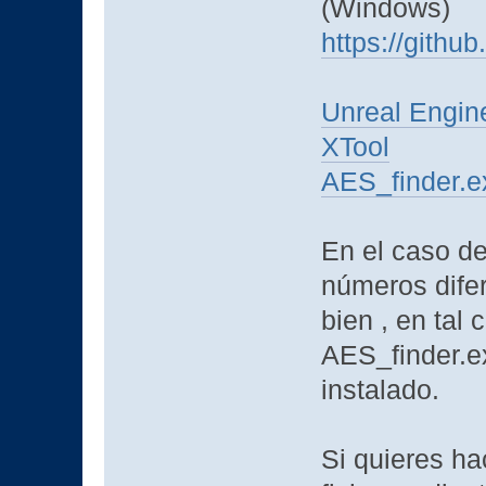
(Windows)
https://gith
Unreal Engin
XTool
AES_finder.e
En el caso d
números difer
bien , en tal
AES_finder.ex
instalado.
Si quieres ha