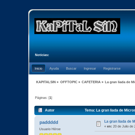
Noticias:
Inicio
Ayuda
Buscar
Ingresar
Registrarse
KAPITALSIN
»
OFFTOPIC
»
CAFETERIA
»
La gran liada de Mi
Páginas: [
1
]
Autor
Tema: La gran liada de Micros
La gran liada de M
paddddd
«
en:
20 de Julio de 
Usuario Héroe