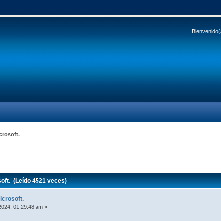
Bienvenido(
crosoft.
oft. (Leído 4521 veces)
icrosoft.
2024, 01:29:48 am »