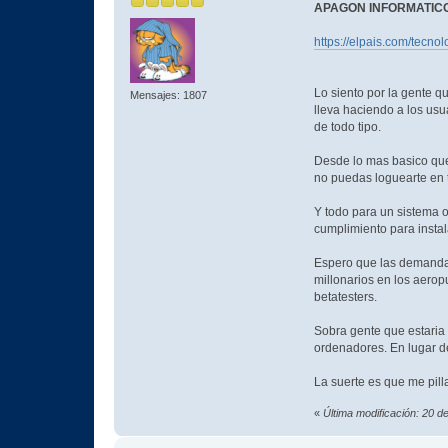
APAGON INFORMATICO
https://elpais.com/tecno
Lo siento por la gente q
Mensajes: 1807
lleva haciendo a los usu
de todo tipo.
Desde lo mas basico que 
no puedas loguearte en 
Y todo para un sistema 
cumplimiento para insta
Espero que las demandas
millonarios en los aerop
betatesters.
Sobra gente que estaria 
ordenadores. En lugar 
La suerte es que me pilla
«
Última modificación: 20 d