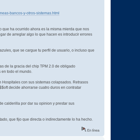
lineas-bancos-y-otros-sistemas.html
sto que ha ocurrido ahora es la misma mierda que nos
ar de arreglar algo lo que hacen es introducir errores
zules, que se cargue tu perfil de usuario, o incluso que
s de la gracia del chip TPM 2.0 de obligado
s en todo el mundo.
n Hospitales con sus sistemas colapsados. Retrasos
$oft decide ahorrarse cuatro duros en contratar
calderilla por dar su opinion y prestar sus
tado, que fijo que directa o indirectamente lo ha hecho.
En línea