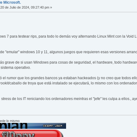
de Microsoft.
20 de Julio de 2024, 09:27:40 pm »
ws 7 para testear rips, para todo lo demás voy alternando Linux Mint con la Void
 de "emular" windows 10 y 11, algunos juegos que requieren esas versiones arra
s grave de si usan Windows para cosas de seguridad, el hardware, todo hardware i
sistema operativo.
ó el rumor que los grandes bancos ya estaban hackeados (y no creo que todos el
ookit/caballo de troya que está instalado se ejecutará, lo mismo con los ordenado
tress de los IT reniciando los ordenadores meintras el "jefe" les culpa a ellos., aye
cede lo mismo