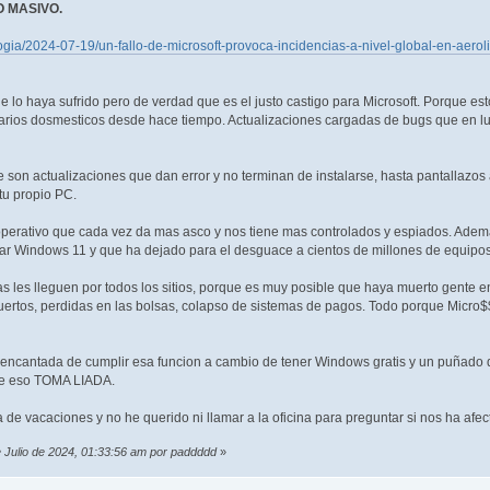
 MASIVO.
logia/2024-07-19/un-fallo-de-microsoft-provoca-incidencias-a-nivel-global-en-aero
ue lo haya sufrido pero de verdad que es el justo castigo para Microsoft. Porque e
arios dosmesticos desde hace tiempo. Actualizaciones cargadas de bugs que en lug
son actualizaciones que dan error y no terminan de instalarse, hasta pantallazos a
tu propio PC.
operativo que cada vez da mas asco y nos tiene mas controlados y espiados. Adema
lar Windows 11 y que ha dejado para el desguace a cientos de millones de equipo
 les lleguen por todos los sitios, porque es muy posible que haya muerto gente e
uertos, perdidas en las bolsas, colapso de sistemas de pagos. Todo porque Micro$$
encantada de cumplir esa funcion a cambio de tener Windows gratis y un puñado de 
de eso TOMA LIADA.
 de vacaciones y no he querido ni llamar a la oficina para preguntar si nos ha afec
e Julio de 2024, 01:33:56 am por paddddd
»