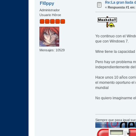
Re:La gran liada 
Fl0ppy
«
Respuesta #1 en:
Administrador
Usuario Héroe
Yo continuo con el Windo
que con Windows 7.
Mensajes: 10529
Wine tiene la capacidad
Pero hay un problema má
independientemente del 
Hace unos 10 años corri
el momento oportuno el r
mundial
No quiero imaginarme el s
Siempre que pasa igual su