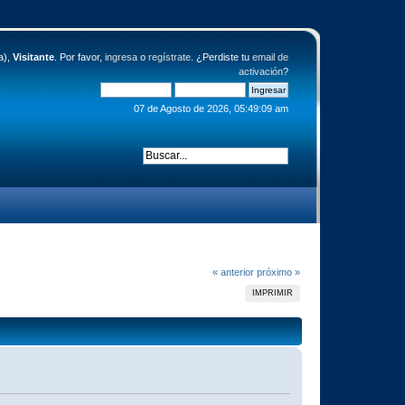
a),
Visitante
. Por favor,
ingresa
o
regístrate
. ¿Perdiste tu
email de
activación
?
07 de Agosto de 2026, 05:49:09 am
« anterior
próximo »
IMPRIMIR