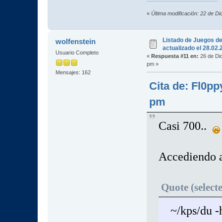
«
Última modificación: 22 de D
Listado de Juegos d
wolfenstein
actualizado el 28.02
Usuario Completo
«
Respuesta #11 en:
26 de Dic
pm »
Mensajes: 162
Cita de: Fl0p
pm
Casi 700..
Accediendo a
Quote (select
~/kps/du -