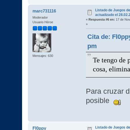
Listado de Juegos d
marc731116
actualizado el 28.02
Moderador
«
Respuesta #6 en:
17 de Nov
Usuario Héroe
»
Cita de: Fl0pp
pm
Mensajes: 630
Te tengo de p
cosa, elimi
Para cruzar d
posible
Listado de Juegos d
Fl0ppy