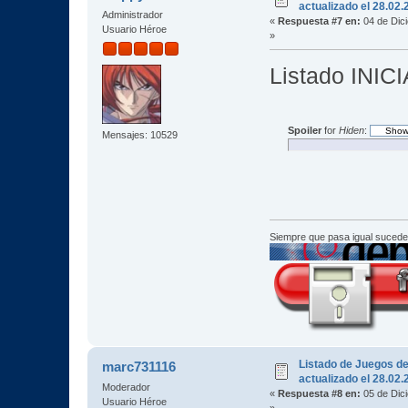
actualizado el 28.02
Administrador
«
Respuesta #7 en:
04 de Dic
Usuario Héroe
»
Listado INIC
Spoiler
for
Hiden
:
Mensajes: 10529
Siempre que pasa igual sucede
Listado de Juegos d
marc731116
actualizado el 28.02
Moderador
«
Respuesta #8 en:
05 de Dic
Usuario Héroe
»