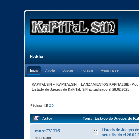
Noticias:
Inicio
Ayuda
Buscar
Ingresar
Registrarse
KAPITALSIN
»
KAPITALSIN
»
LANZAMIENTOS KAPITALSIN
(Mod
Listado de Juegos de KaPiTaL SiN actualizado el 28.02.2021
Páginas: [
1
]
2
3
4
Autor
Tema: Listado de Juegos de KaP
Listado de Juegos d
marc731116
actualizado el 28.02
Moderador