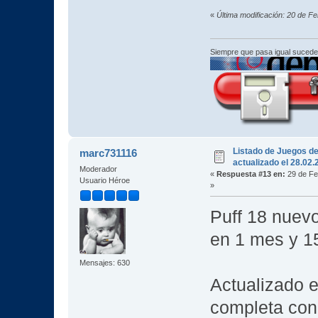
«
Última modificación: 20 de F
Siempre que pasa igual sucede
Listado de Juegos d
marc731116
actualizado el 28.02
Moderador
«
Respuesta #13 en:
29 de Fe
Usuario Héroe
»
Puff 18 nuev
en 1 mes y 15
Mensajes: 630
Actualizado e
completa con 