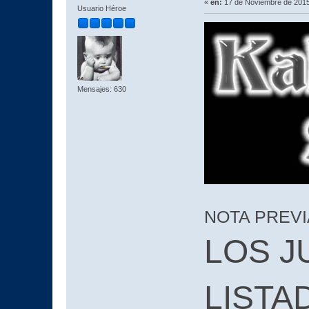
«
en:
17 de Noviembre de 2015
Usuario Héroe
Mensajes: 630
NOTA PREVI
LOS J
LISTA