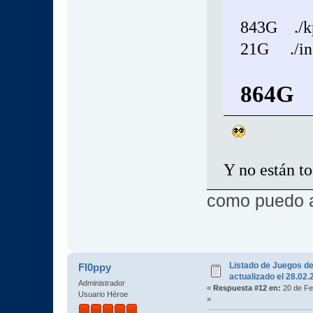
843G ./k
21G ./in
864G
Y no están to
como puedo a
Listado de Juegos d
Fl0ppy
actualizado el 28.02
Administrador
«
Respuesta #12 en:
20 de Fe
Usuario Héroe
»