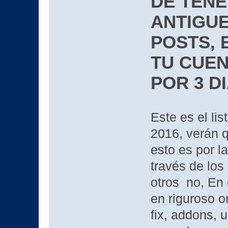
DE TENE
ANTIGUE
POSTS, 
TU CUEN
POR 3 D
Este es el li
2016, verán q
esto es por l
través de los
otros no, En 
en riguroso or
fix, addons, 