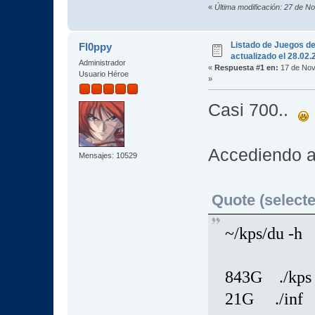
«
Última modificación: 27 de 
Listado de Juegos d
Fl0ppy
actualizado el 28.02
Administrador
«
Respuesta #1 en:
17 de Nov
Usuario Héroe
»
Casi 700..
Accediendo a 
Mensajes: 10529
Quote (selecte
~/kps/du -h
843G ./kps
21G ./inf