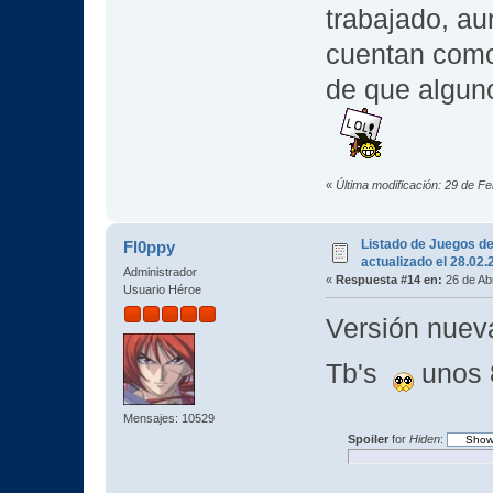
trabajado, a
cuentan como 
de que algun
«
Última modificación: 29 de F
Listado de Juegos d
Fl0ppy
actualizado el 28.02
Administrador
«
Respuesta #14 en:
26 de Abr
Usuario Héroe
Versión nueva
Tb's
unos
Mensajes: 10529
Spoiler
for
Hiden
: