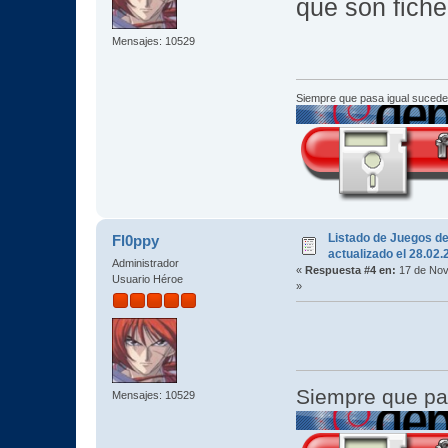
que son fiche
Mensajes: 10529
Siempre que pasa igual sucede
Listado de Juegos d
Fl0ppy
actualizado el 28.02
Administrador
«
Respuesta #4 en:
17 de Nov
Usuario Héroe
»
Siempre que pa
Mensajes: 10529