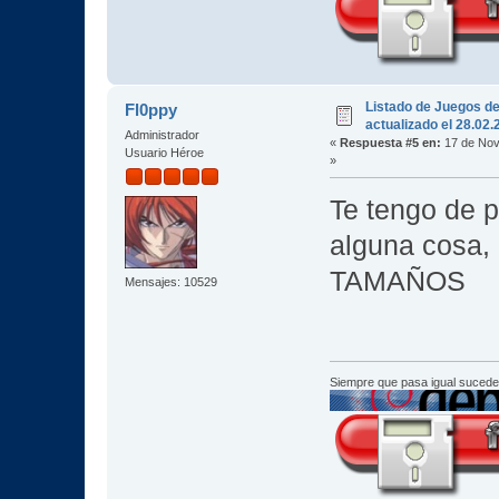
Listado de Juegos d
Fl0ppy
actualizado el 28.02
Administrador
«
Respuesta #5 en:
17 de Nov
Usuario Héroe
»
Te tengo de pa
alguna cosa,
TAMAÑOS
Mensajes: 10529
Siempre que pasa igual sucede