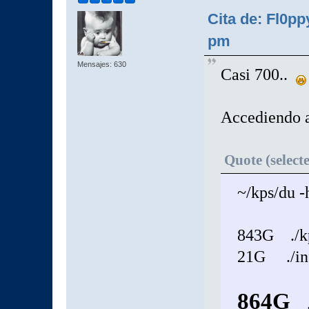
Cita de: Fl0p
pm
Mensajes: 630
Casi 700..
Accediendo a
Quote (select
~/kps/du -
843G ./k
21G ./in
864G