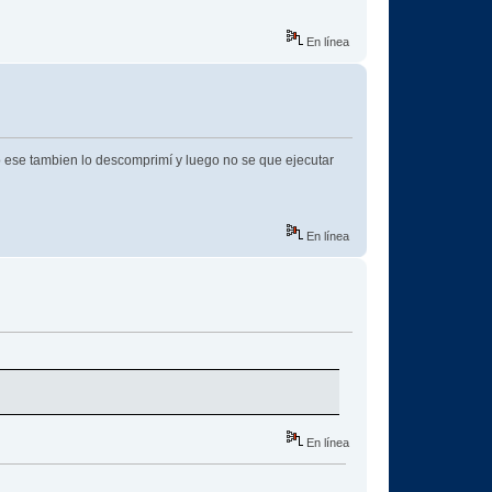
En línea
o ese tambien lo descomprimí y luego no se que ejecutar
En línea
En línea