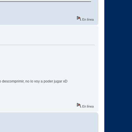
En línea
o descomprimir, no lo voy a poder jugar xD
En línea