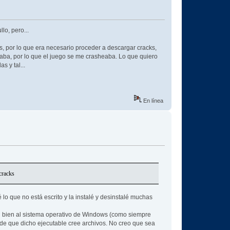
lo, pero...
s, por lo que era necesario proceder a descargar cracks,
gaba, por lo que el juego se me crasheaba. Lo que quiero
s y tal...
En línea
cracks
o que no está escrito y la instalé y desinstalé muchas
n bien al sistema operativo de Windows (como siempre
ide que dicho ejecutable cree archivos. No creo que sea