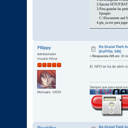
2-Ejecu
3-Para guardar las part
Eje
C:\\Documents
4-gta_sa.exe para juga
Re:Grand Theft A
Fl0ppy
[KaPiTaL SiN]
Administrador
«
Respuesta #25 en:
30 de
Usuario Héroe
El .NFO se ha de abrir co
Siempre que pasa igual su
Mensajes: 10529
Re:Grand Theft A
Risekiller