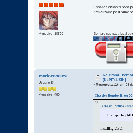
Creados enlaces para p
Actualizado post princip
Mensajes: 10529
Siempre que pasa igual su
Re:Grand Theft A
mariocanales
[KaPiTaL SiN]
Usuario Sr.
«
Respuesta #16 en:
03 de
Mensajes: 466
Cita de: Bender B. en 02
Cita de: Fl0ppy en 0
Creo que hay MO
Installing...13%