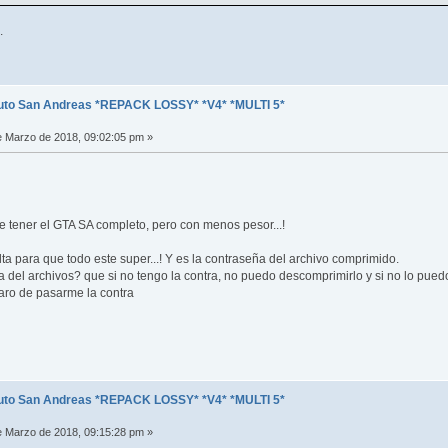
.
uto San Andreas *REPACK LOSSY* *V4* *MULTI 5*
 Marzo de 2018, 09:02:05 pm »
e tener el GTA SA completo, pero con menos pesor...!
ta para que todo este super...! Y es la contraseña del archivo comprimido.
a del archivos? que si no tengo la contra, no puedo descomprimirlo y si no lo pued
aro de pasarme la contra
uto San Andreas *REPACK LOSSY* *V4* *MULTI 5*
 Marzo de 2018, 09:15:28 pm »