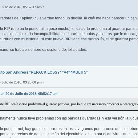
 Julio de 2018, 05:52:17 am »
radores de KapitalSin, la verdad tengo un dudilla, la cuál me hace parecer un capul
te RIP (que en lo personal la gocé mucho) tenía cierto problema al guardar partida
a_sa.exe tenía cierta incompatibilidad con packs de autos y texturas que le descar
urrirlos con mi historia, si este nuevo RIP tiene ese mismo lío, el de guardar partida
ano, su trabajo siempre es espléndido, felicidades.
uto San Andreas *REPACK LOSSY* *V4* *MULTI 5*
 Julio de 2018, 03:26:08 pm »
en 20 de Julio de 2018, 05:52:17 am
ste RIP tenía cierto problema al guardar partidas, por lo que era necesario proceder a descargar 
almente nunca tuve problemas con las partidas guardadas, y esa versión la jugué l
do por internet, hay gente con errores en los savegames pero parece que se debe
r los derechos de administración del ejecutable, o bien por el antivirus, que imp