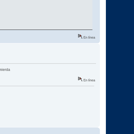
En línea
 mierda
En línea