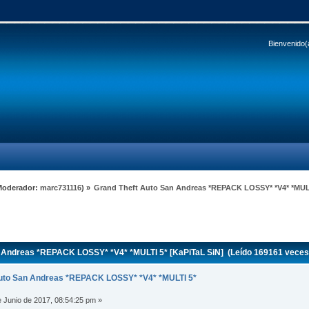
Bienvenido(
Moderador:
marc731116
) »
Grand Theft Auto San Andreas *REPACK LOSSY* *V4* *MULT
 Andreas *REPACK LOSSY* *V4* *MULTI 5* [KaPiTaL SiN] (Leído 169161 veces
uto San Andreas *REPACK LOSSY* *V4* *MULTI 5*
 Junio de 2017, 08:54:25 pm »