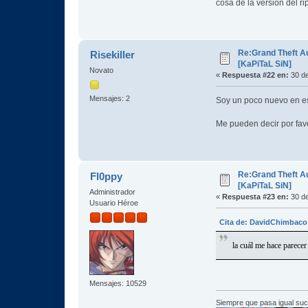
cosa de la versión del r
Re:Grand Theft A
Risekiller
[KaPiTaL SiN]
Novato
«
Respuesta #22 en:
30 de
Mensajes: 2
Soy un poco nuevo en es
Me pueden decir por favo
Re:Grand Theft A
Fl0ppy
[KaPiTaL SiN]
Administrador
«
Respuesta #23 en:
30 de
Usuario Héroe
Cita de: DavidChimbaco 
la cuál me hace parecer 
Mensajes: 10529
Siempre que pasa igual su