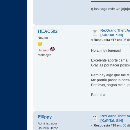
q las caga este wn,jajaja
Re:Grand Theft A
HEAC502
[KaPiTaL SiN]
Novato
«
Respuesta #17 en:
05 de
Hola, muy buenas!
Banned!
Mensajes: 1
Excelente aporte carnal!
Gracias por hacer posibl
Pero hay algo que me fal
Me podría pasar la contr
Por favor, hagan me el p
Buen día!
Re:Grand Theft A
Fl0ppy
[KaPiTaL SiN]
Administrador
«
Respuesta #18 en:
05 de
Usuario Héroe