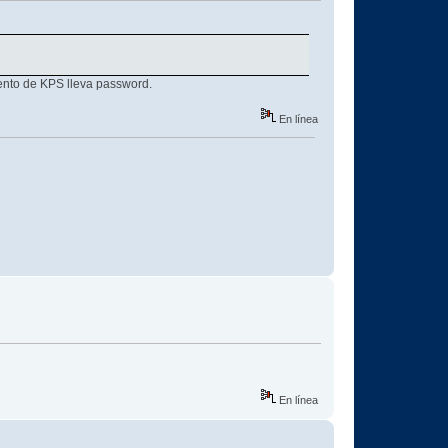
ento de KPS lleva password.
En línea
En línea