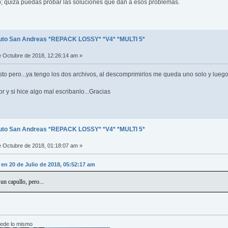
ip; quizá puedas probar las soluciones que dan a esos problemas.
uto San Andreas *REPACK LOSSY* *V4* *MULTI 5*
 Octubre de 2018, 12:26:14 am »
to pero...ya tengo los dos archivos, al descomprimirlos me queda uno solo y lueg
r y si hice algo mal escribanlo...Gracias
uto San Andreas *REPACK LOSSY* *V4* *MULTI 5*
 Octubre de 2018, 01:18:07 am »
en 20 de Julio de 2018, 05:52:17 am
un capullo, pero...
cede lo mismo