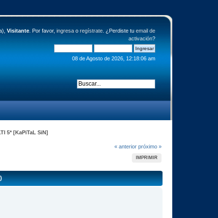
a),
Visitante
. Por favor,
ingresa
o
regístrate
. ¿Perdiste tu
email de
activación
?
08 de Agosto de 2026, 12:18:06 am
I 5* [KaPiTaL SiN]
« anterior
próximo »
IMPRIMIR
)