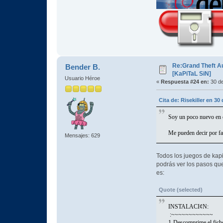
Re:Grand Theft A
Bender B.
[KaPiTaL SiN]
Usuario Héroe
«
Respuesta #24 en:
30 de
Cita de: Risekiller en 3
Soy un poco nuevo en e
Me pueden decir por fav
Mensajes: 629
Todos los juegos de kapit
podrás ver los pasos que 
es:
Quote (selected)
INSTALA
:~~~~~~~
1-Descomprime el fich