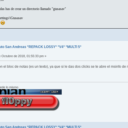
ta SETUP.BAT
idas has de crear un directorio llamado "gtasasav"
mplo:
 and Settings\\Gtasasav
r
uto San Andreas *REPACK LOSSY* *V4* *MULTI 5*
 Octubre de 2018, 01:55:33 pm »
n el bloc de notas (es un texto), ya que si le das dos clicks se te abre el msinfo de
cede lo mismo
uto San Andreas *REPACK LOSSY* *V4* *MULTI 5*