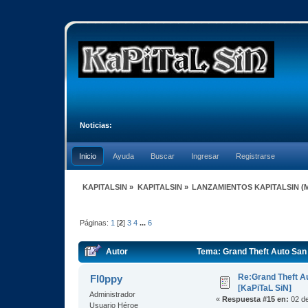
Noticias:
Inicio
Ayuda
Buscar
Ingresar
Registrarse
KAPITALSIN
»
KAPITALSIN
»
LANZAMIENTOS KAPITALSIN
(
Páginas:
1
[
2
]
3
4
...
6
Autor
Tema: Grand Theft Auto San
Re:Grand Theft A
Fl0ppy
[KaPiTaL SiN]
Administrador
«
Respuesta #15 en:
02 de
Usuario Héroe