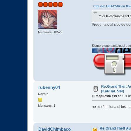
Cita de: HEAC502 en 05 
Y es la contraseña del
Preguntalo al sitio de 
Mensajes: 10529
Siempre que pasa igual su
Re:Grand Theft A
rubenny04
[KaPiTaL SiN]
Novato
«
Respuesta #19 en:
01 de
Mensajes: 1
no me funciona el insta
Re:Grand Theft A
DavidChimbaco