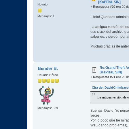
[KaPiTaL SiN]
Novato
«
Respuesta #20 en:
20 de
Mensajes: 1
¡Hola! Queridos administ
La antigua versión de es
ese crack del archivo gt
saber es, y perdón por ab
Muchas gracias de antem
Re:Grand Theft A
Bender B.
[KaPiTaL SiN]
Usuario Héroe
«
Respuesta #21 en:
20 de
Cita de: DavidChimbaco 
La antigua versión de e
Mensajes: 629
Buenas, David. Yo person
veces.
Por lo poco que he mira
W10 dando problemas), po