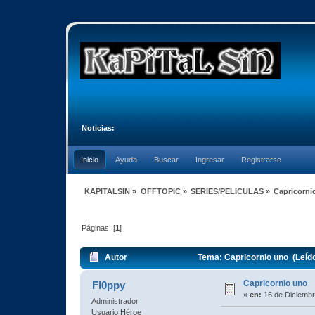
Noticias:
Inicio
Ayuda
Buscar
Ingresar
Registrarse
KAPITALSIN
»
OFFTOPIC
»
SERIES/PELICULAS
»
Capricorni
Páginas: [
1
]
Autor
Tema: Capricornio uno (Leíd
Capricornio uno
Fl0ppy
«
en:
16 de Diciembr
Administrador
Usuario Héroe