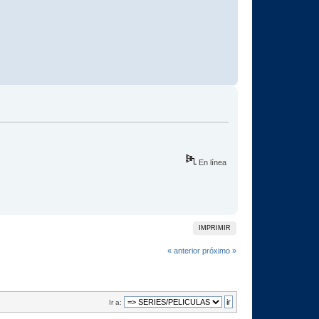
En línea
IMPRIMIR
« anterior
próximo »
Ir a: