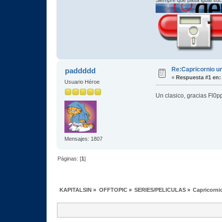
Re:Capricornio u
paddddd
«
Respuesta #1 en:
Usuario Héroe
Un clasico, gracias Fl0p
Mensajes: 1807
Páginas: [
1
]
KAPITALSIN
»
OFFTOPIC
»
SERIES/PELICULAS
»
Capricorni