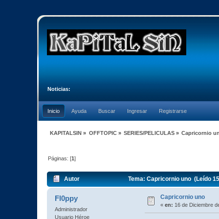
Noticias:
Inicio
Ayuda
Buscar
Ingresar
Registrarse
KAPITALSIN
»
OFFTOPIC
»
SERIES/PELICULAS
»
Capricornio u
Páginas: [
1
]
Autor
Tema: Capricornio uno (Leído 1
Capricornio uno
Fl0ppy
«
en:
16 de Diciembre de
Administrador
Usuario Héroe