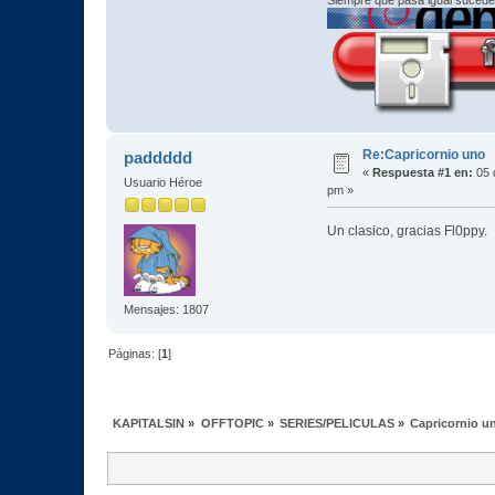
Re:Capricornio uno
paddddd
«
Respuesta #1 en:
05 
Usuario Héroe
pm »
Un clasico, gracias Fl0ppy.
Mensajes: 1807
Páginas: [
1
]
KAPITALSIN
»
OFFTOPIC
»
SERIES/PELICULAS
»
Capricornio u