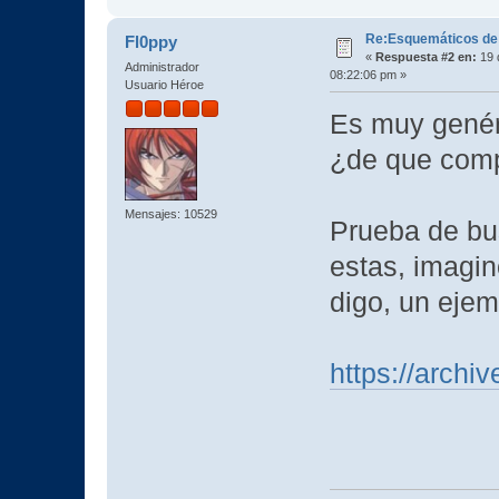
Re:Esquemáticos de
Fl0ppy
«
Respuesta #2 en:
19 
Administrador
08:22:06 pm »
Usuario Héroe
Es muy genéri
¿de que comp
Mensajes: 10529
Prueba de bu
estas, imagin
digo, un ejem
https://arch