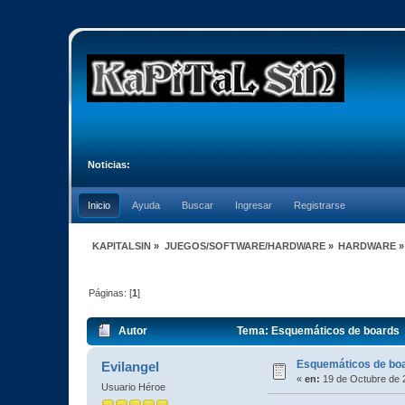
Noticias:
Inicio
Ayuda
Buscar
Ingresar
Registrarse
KAPITALSIN
»
JUEGOS/SOFTWARE/HARDWARE
»
HARDWARE
»
Páginas: [
1
]
Autor
Tema: Esquemáticos de boards 
Esquemáticos de bo
Evilangel
«
en:
19 de Octubre de 
Usuario Héroe