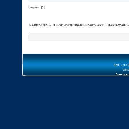
Páginas: [
1
]
KAPITALSIN
»
JUEGOS/SOFTWARE/HARDWARE
»
HARDWARE
»
SMF 2.0.1
Simp
Anecdota