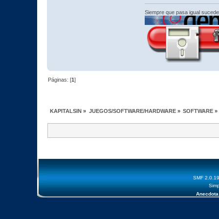
Siempre que pasa igual sucede
Páginas: [
1
]
KAPITALSIN
»
JUEGOS/SOFTWARE/HARDWARE
»
SOFTWARE
»
SMF 2.0.1
Simp
Anecdota