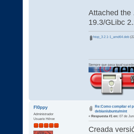
Attached the 
19.3/GLibc 2
htop_3.2.1-1_amd64.deb
(22
Siempre que pasa igual sucede
Re:Como compilar el 
Fl0ppy
debian/ubuntu/mint
Administrador
«
Respuesta #1 en:
07 de Juni
Usuario Héroe
Creada versió