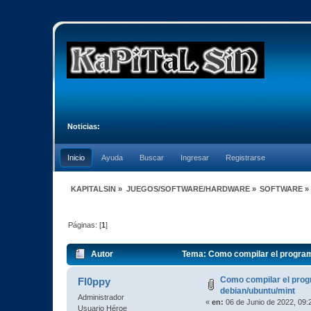
Noticias:
Inicio
Ayuda
Buscar
Ingresar
Registrarse
KAPITALSIN
»
JUEGOS/SOFTWARE/HARDWARE
»
SOFTWARE
»
Páginas: [
1
]
Autor
Tema: Como compilar el program
Como compilar el pro
Fl0ppy
debian/ubuntu/mint
Administrador
«
en:
06 de Junio de 2022, 09:
Usuario Héroe