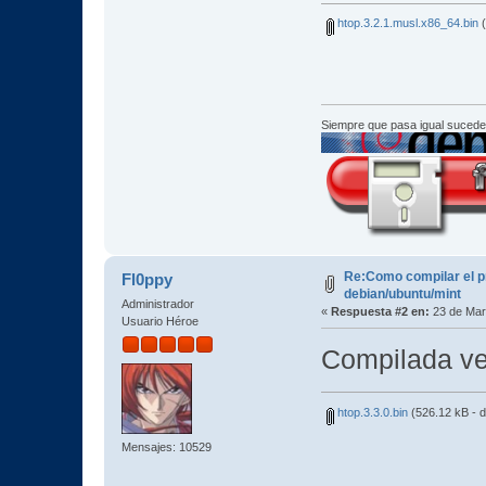
htop.3.2.1.musl.x86_64.bin
(
Siempre que pasa igual sucede
Re:Como compilar el 
Fl0ppy
debian/ubuntu/mint
Administrador
«
Respuesta #2 en:
23 de Mar
Usuario Héroe
Compilada ve
htop.3.3.0.bin
(526.12 kB - 
Mensajes: 10529