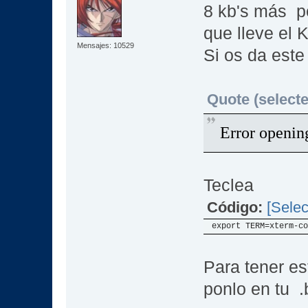
8 kb's más pe
que lleve el 
Mensajes: 10529
Si os da este 
Quote (selecte
Error openin
Teclea
Código:
[Selec
export TERM=xterm-co
Para tener e
ponlo en tu .