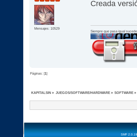
Creada versi
Mensajes: 10529
Siempre que pasa igual sucede
Páginas: [
1
]
KAPITALSIN
»
JUEGOS/SOFTWARE/HARDWARE
»
SOFTWARE
»
SMF 2.0.1