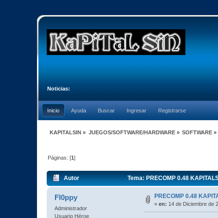
Noticias:
Inicio
Ayuda
Buscar
Ingresar
Registrarse
KAPITALSIN
»
JUEGOS/SOFTWARE/HARDWARE
»
SOFTWARE
»
Páginas: [
1
]
Autor
Tema: PRECOMP 0.48 KAPITALSI
PRECOMP 0.48 KAPIT
Fl0ppy
«
en:
14 de Diciembre de 2
Administrador
Usuario Héroe