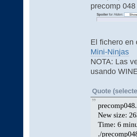
precomp 048 
Spoiler
for
Hiden
:
El fichero en
Mini-Ninjas
NOTA: Las ve
usando WINE
Quote (selecte
precomp048.6
New size: 2
Time: 6 minu
./precomp048.