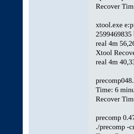
Recover Time
xtool.exe e:
2599469835 b
real 4m 56,2
Xtool Recov
real 4m 40,3
precomp048.6
Time: 6 minu
Recover Time
precomp 0.47
./precomp -cn