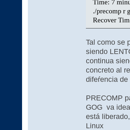
Time: 7 minu
./precomp r g
Recover Time
Tal como se 
siendo LENTO
continua sie
concreto al r
difeŕencia d
PRECOMP para
GOG va ideal,
está liberado
Linux