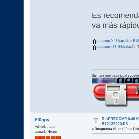
Es recomendab
va más rápid
precomp.0.48.kapitalsin.B1
precomp.x86_64.haiku.7z
(3
Siempre que pasa igual sucede
Re:PRECOMP 0.48 K
Fl0ppy
B12122020.R8
Administrador
«
Respuesta #1 en:
19 de Feb
Usuario Héroe