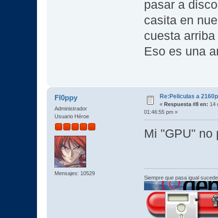
pasar a disco
casita en nue
cuesta arriba
Eso es una a
Re:Peliculas a 2160p
Fl0ppy
«
Respuesta #8 en:
14 
Administrador
01:46:55 pm »
Usuario Héroe
Mi "GPU" no 
Mensajes: 10529
Siempre que pasa igual sucede