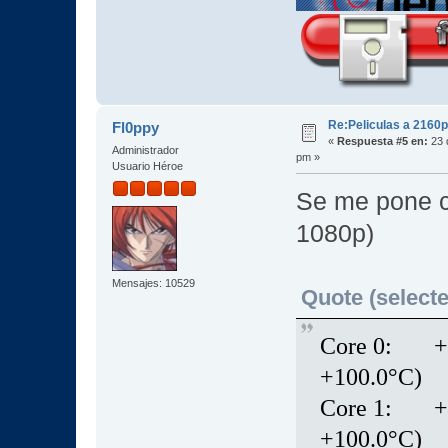
Re:Peliculas a 2160p
Fl0ppy
«
Respuesta #5 en:
23 
Administrador
pm »
Usuario Héroe
Se me pone c
1080p)
Mensajes: 10529
Quote (selecte
Core 0: +84
+100.0°C)
Core 1: +83
+100.0°C)