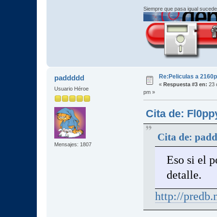
Siempre que pasa igual sucede
Re:Peliculas a 2160p
paddddd
«
Respuesta #3 en:
23 
Usuario Héroe
pm »
Cita de: Fl0pp
Cita de: pad
Mensajes: 1807
Eso si el 
detalle.
http://predb