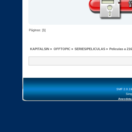
Páginas: [
1
]
KAPITALSIN
»
OFFTOPIC
»
SERIES/PELICULAS
»
Peliculas a 21
SMF 2.0.1
Simp
Anecdota