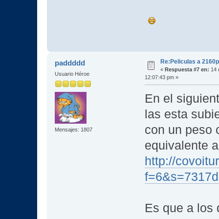
Re:Peliculas a 2160p
paddddd
«
Respuesta #7 en:
14 
Usuario Héroe
12:07:43 pm »
En el siguien
las esta sub
con un peso 
Mensajes: 1807
equivalente a
http://covoit
f=6&s=7317d
Es que a los 