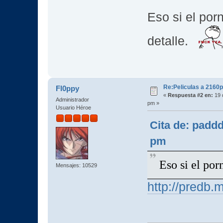
Eso si el por
detalle.
Re:Peliculas a 2160p
Fl0ppy
«
Respuesta #2 en:
19 
Administrador
pm »
Usuario Héroe
Cita de: padd
pm
Eso si el por
Mensajes: 10529
http://predb.