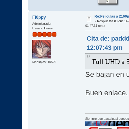
Re:Peliculas a 2160p
Fl0ppy
«
Respuesta #9 en:
14 
Administrador
01:47:31 pm »
Usuario Héroe
Cita de: padd
12:07:43 pm
Full UHD a 5
Mensajes: 10529
Se bajan en 
Buen enlace,
Siempre que pasa igual sucede