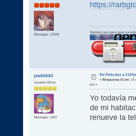
https://rarbg
Siempre que pasa igual sucede
Mensajes: 10529
Re:Peliculas a 2160p
paddddd
«
Respuesta #1 en:
19 
Usuario Héroe
pm »
Yo todavía me
de mi habitac
renueve la tel
Mensajes: 1807