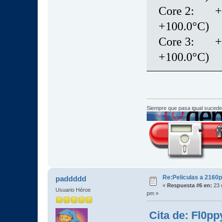
Core 2: +81
+100.0°C)
Core 3: +80
+100.0°C)
Siempre que pasa igual sucede
Re:Peliculas a 2160p
paddddd
«
Respuesta #6 en:
23 
Usuario Héroe
pm »
Cita de: Fl0pp