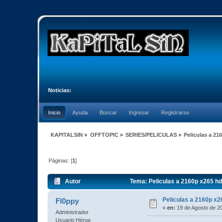
Noticias:
Inicio
Ayuda
Buscar
Ingresar
Registrarse
KAPITALSIN
»
OFFTOPIC
»
SERIES/PELICULAS
»
Peliculas a 21
Páginas: [
1
]
Autor
Tema: Peliculas a 2160p x265 hd
Peliculas a 2160p x2
Fl0ppy
«
en:
19 de Agosto de 2
Administrador
Usuario Héroe