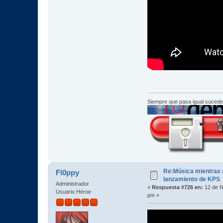
Siempre que pasa igual sucede
Re:Música mientras s
Fl0ppy
lanzamiento de KPS
Administrador
«
Respuesta #726 en:
12 de N
Usuario Héroe
pm »