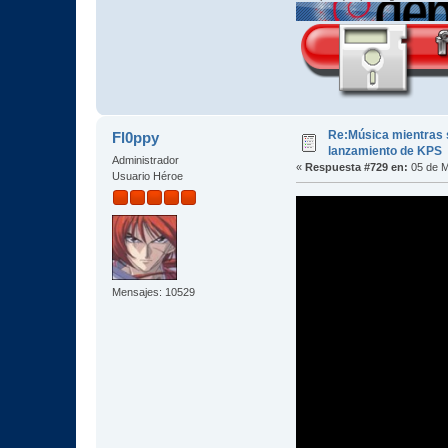
Re:Música mientras s
Fl0ppy
lanzamiento de KPS
Administrador
«
Respuesta #729 en:
05 de M
Usuario Héroe
Mensajes: 10529