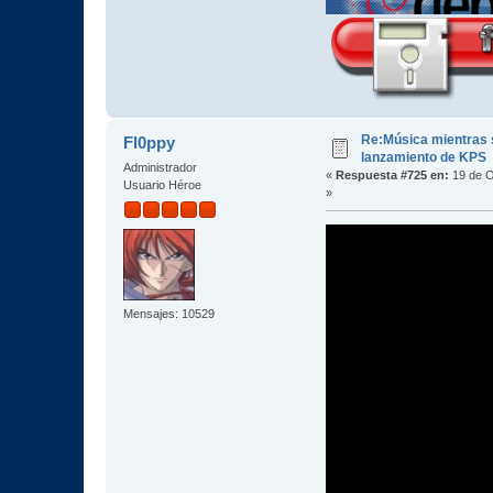
Re:Música mientras s
Fl0ppy
lanzamiento de KPS
Administrador
«
Respuesta #725 en:
19 de O
Usuario Héroe
»
Mensajes: 10529