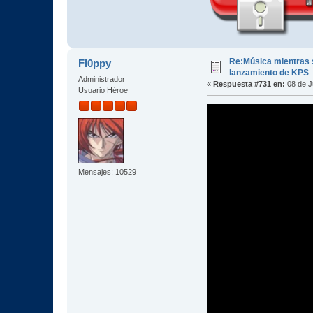
Re:Música mientras s
Fl0ppy
lanzamiento de KPS
Administrador
«
Respuesta #731 en:
08 de J
Usuario Héroe
Mensajes: 10529