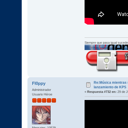
Siempre que pasa igual sucede
Re:Música mientras s
Fl0ppy
lanzamiento de KPS
Administrador
«
Respuesta #732 en:
29 de J
Usuario Héroe
Mensajes: 10529