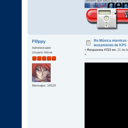
Siempre que pasa igual sucede
Re:Música mientras s
Fl0ppy
lanzamiento de KPS
Administrador
«
Respuesta #723 en:
21 de A
Usuario Héroe
»
Mensajes: 10529