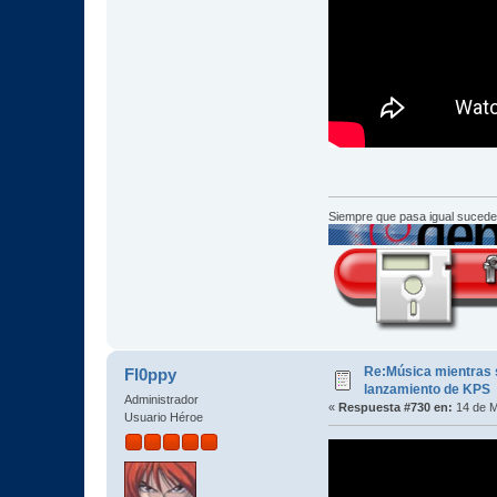
Siempre que pasa igual sucede
Re:Música mientras s
Fl0ppy
lanzamiento de KPS
Administrador
«
Respuesta #730 en:
14 de M
Usuario Héroe