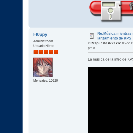
Re:Música mientras s
Fl0ppy
lanzamiento de KPS
Administrador
«
Respuesta #727 en:
05 de D
Usuario Héroe
pm »
La música de la intro de 
Mensajes: 10529