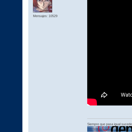
Mensajes: 10529
Siempre que pasa igual sucede