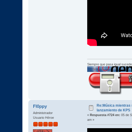
Siempre que pasa igual sucede
Re:Música mientras s
Fl0ppy
lanzamiento de KPS
Administrador
«
Respuesta #724 en:
05 de S
Usuario Héroe
am »