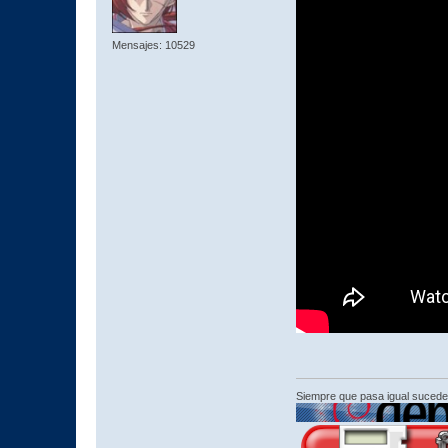
Mensajes: 10529
Siempre que pasa igual sucede