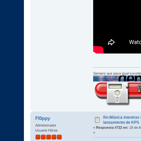
Siempre que pasa igual sucede
Re:Música mientras s
Fl0ppy
lanzamiento de KPS
Administrador
«
Respuesta #722 en:
18 de A
Usuario Héroe
»