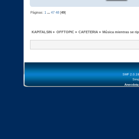
Páginas:
1
...
47
48
[
49
]
KAPITALSIN
»
OFFTOPIC
»
CAFETERIA
»
Música mientras se ri
SMF 2.0.1
Simp
Anecdota