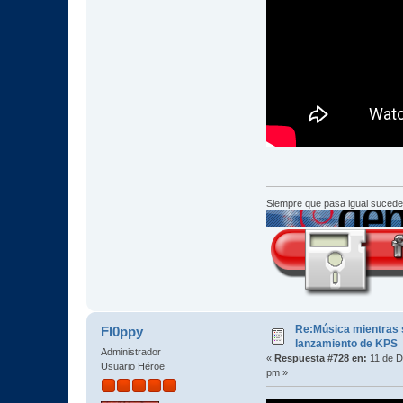
Siempre que pasa igual sucede
Re:Música mientras s
Fl0ppy
lanzamiento de KPS
Administrador
«
Respuesta #728 en:
11 de D
Usuario Héroe
pm »