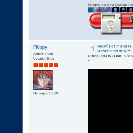
Siempre que pasa igual sucede
Re:Música mientras s
Fl0ppy
lanzamiento de KPS
Administrador
«
Respuesta #721 en:
16 de A
Usuario Héroe
»
Mensajes: 10529