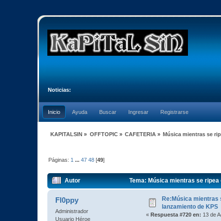
Noticias:
Inicio
Ayuda
Buscar
Ingresar
Registrarse
KAPITALSIN
»
OFFTOPIC
»
CAFETERIA
»
Música mientras se ri
Páginas:
1
...
47
48
[
49
]
Autor
Tema: Música mientras se ripea 
Re:Música mientras s
Fl0ppy
lanzamiento de KPS
Administrador
«
Respuesta #720 en:
13 de A
Usuario Héroe