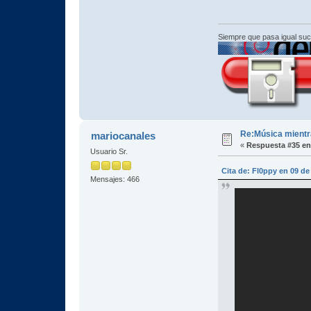
Siempre que pasa igual su
Re:Música mientra
mariocanales
«
Respuesta #35 en
Usuario Sr.
Cita de: Fl0ppy en 09 de
Mensajes: 466