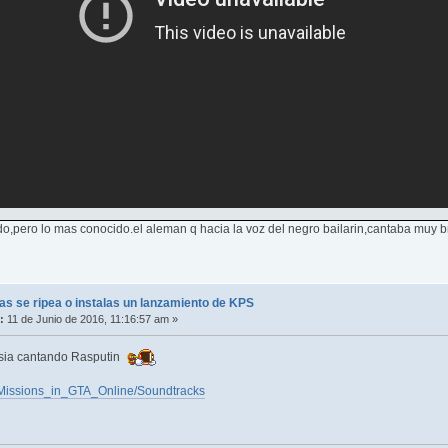
o,pero lo mas conocido.el aleman q hacia la voz del negro bailarin,cantaba muy b
s se ripea o instalas un lanzamiento de KPS
:
11 de Junio de 2016, 11:16:57 am »
ssia cantando Rasputin
ki/Missions_in_GTA_Online/Soundtracks