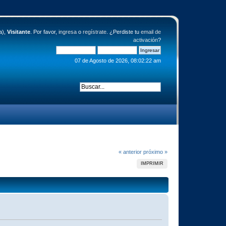
a),
Visitante
. Por favor,
ingresa
o
regístrate
. ¿Perdiste tu
email de
activación
?
07 de Agosto de 2026, 08:02:22 am
« anterior
próximo »
IMPRIMIR