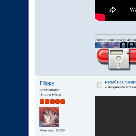
Siempre que pasa igual su
Re:Música mientra
Fl0ppy
«
Respuesta #33 en
Administrador
Usuario Héroe
Mensajes: 10529