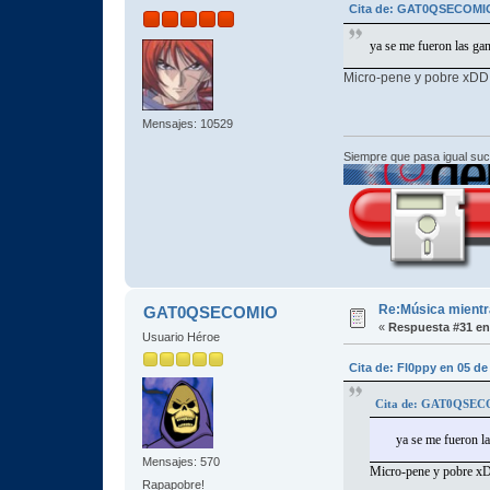
Cita de: GAT0QSECOMIO 
ya se me fueron las ga
Micro-pene y pobre xDD
Mensajes: 10529
Siempre que pasa igual su
Re:Música mientra
GAT0QSECOMIO
«
Respuesta #31 en
Usuario Héroe
Cita de: Fl0ppy en 05 de
Cita de: GAT0QSECOM
ya se me fueron l
Mensajes: 570
Micro-pene y pobre x
Rapapobre!