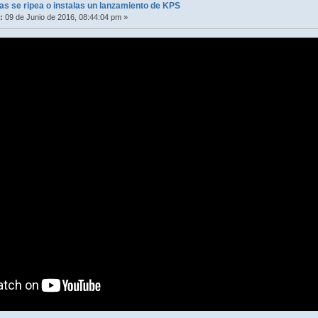
s se ripea o instalas un lanzamiento de KPS
:
09 de Junio de 2016, 08:44:04 pm »