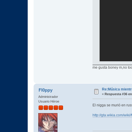
me gusta boney m,no tod
Re:Música mientra
Fl0ppy
«
Respuesta #36 en
Administrador
Usuario Héroe
El nigga se murió en ru
http://gta.wikia.com/wi