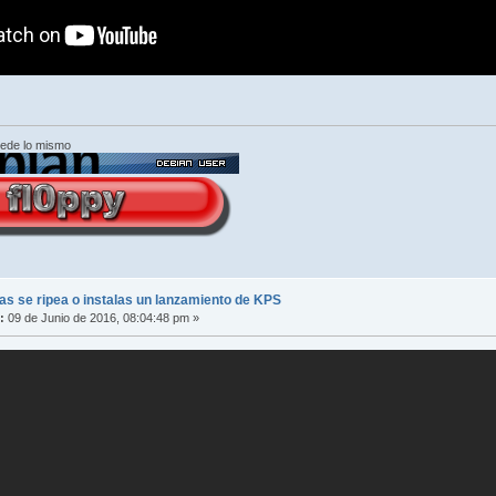
cede lo mismo
s se ripea o instalas un lanzamiento de KPS
:
09 de Junio de 2016, 08:04:48 pm »