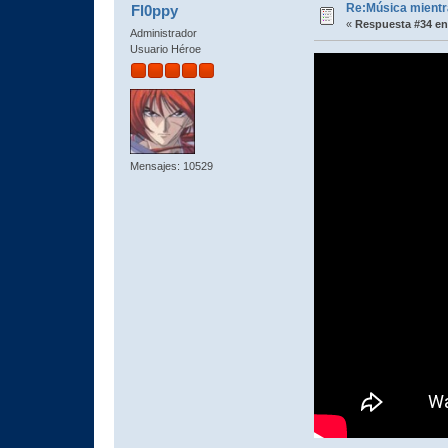
Re:Música mientra
Fl0ppy
«
Respuesta #34 en
Administrador
Usuario Héroe
Mensajes: 10529