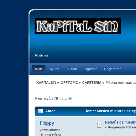
Noticias:
Inicio
Ayuda
Buscar
Ingresar
Registrarse
KAPITALSIN
»
OFFTOPIC
»
CAFETERIA
»
Música mientras se
Páginas:
1
2
[
3
]
4
5
...
49
Autor
Tema: Música mientras se rip
Re:Música mientra
Fl0ppy
«
Respuesta #30 en
Administrador
Usuario Héroe