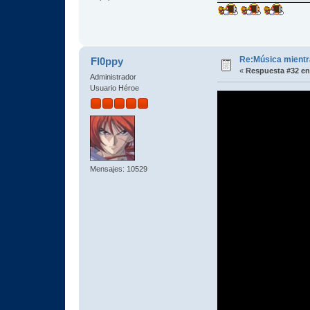
Re:Música mientra
Fl0ppy
«
Respuesta #32 en
Administrador
Usuario Héroe
Mensajes: 10529