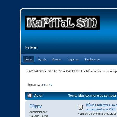
Noticias:
Inicio
Ayuda
Buscar
Ingresar
Registrarse
KAPITALSIN
»
OFFTOPIC
»
CAFETERIA
»
Música mientras se ri
Páginas: [
1
]
2
3
...
49
Autor
Tema: Música mientras se ripea 
Música mientras se r
Fl0ppy
lanzamiento de KPS
Administrador
«
en:
10 de Diciembre de 2015,
Usuario Héroe