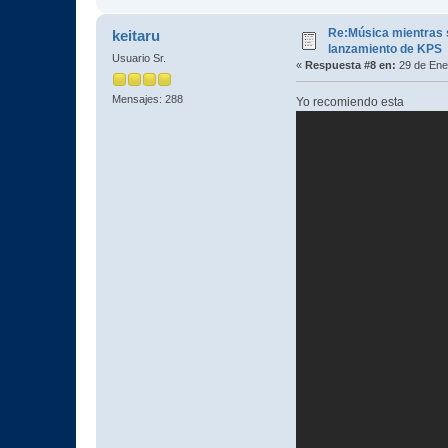
Re:Música mientras s
keitaru
lanzamiento de KPS
Usuario Sr.
«
Respuesta #8 en:
29 de Ene
Mensajes: 288
Yo recomiendo esta