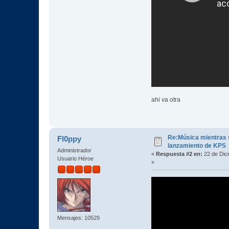
ahi va otra
Re:Música mientras s
Fl0ppy
lanzamiento de KPS
Administrador
«
Respuesta #2 en:
22 de Dic
Usuario Héroe
»
Mensajes: 10529