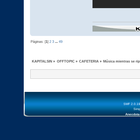
Páginas: [
1
]
2
3
...
49
KAPITALSIN
»
OFFTOPIC
»
CAFETERIA
»
Música mientras se ri
SMF 2.0.1
Simp
Anecdota