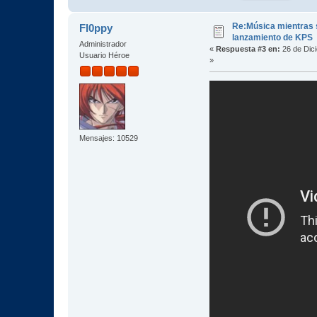
Re:Música mientras s
Fl0ppy
lanzamiento de KPS
Administrador
«
Respuesta #3 en:
26 de Dic
Usuario Héroe
»
Mensajes: 10529