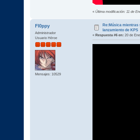
«
Última modificación: 11 de
Re:Música mientras s
Fl0ppy
lanzamiento de KPS
Administrador
«
Respuesta #6 en:
20 de Ene
Usuario Héroe
Mensajes: 10529