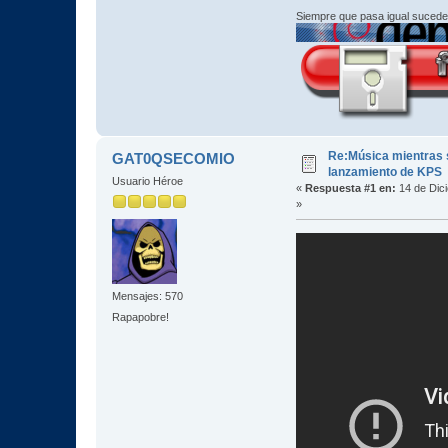
Siempre que pasa igual sucede
Re:Música mientras s
GAT0QSECOMIO
lanzamiento de KPS
Usuario Héroe
«
Respuesta #1 en:
14 de Dic
»
Mensajes: 570
Rapapobre!