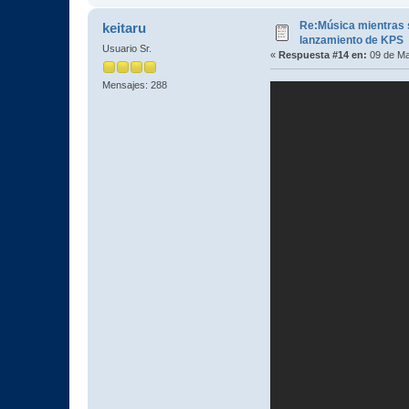
Re:Música mientras s
keitaru
lanzamiento de KPS
Usuario Sr.
«
Respuesta #14 en:
09 de Ma
Mensajes: 288