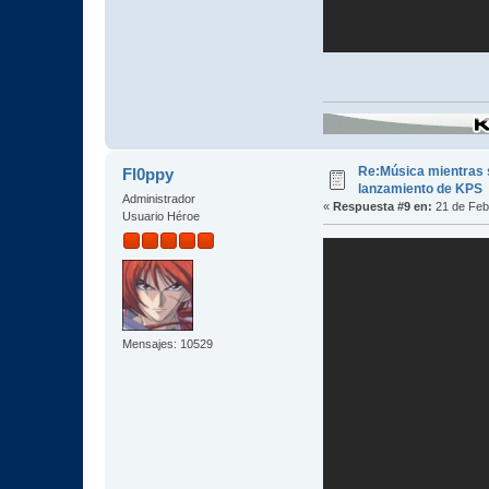
Re:Música mientras s
Fl0ppy
lanzamiento de KPS
Administrador
«
Respuesta #9 en:
21 de Febr
Usuario Héroe
Mensajes: 10529