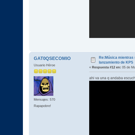
Re:Música mientras s
GAT0QSECOMIO
lanzamiento de KPS
Usuario Héroe
«
Respuesta #12 en:
05 de Ma
ahi va una q andaba escu
Mensajes: 570
Rapapobre!