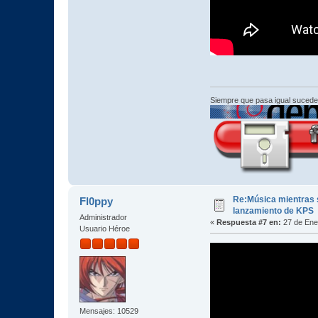
Siempre que pasa igual sucede
Re:Música mientras s
Fl0ppy
lanzamiento de KPS
Administrador
«
Respuesta #7 en:
27 de Ene
Usuario Héroe
Mensajes: 10529