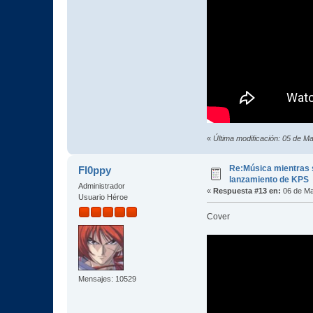
«
Última modificación: 05 de
Re:Música mientras s
Fl0ppy
lanzamiento de KPS
Administrador
«
Respuesta #13 en:
06 de Ma
Usuario Héroe
Cover
Mensajes: 10529