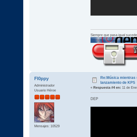
Siempre que pasa igual sucede
Re:Música mientras s
Fl0ppy
lanzamiento de KPS
Administrador
«
Respuesta #4 en:
11 de Ene
Usuario Héroe
DEP
Mensajes: 10529