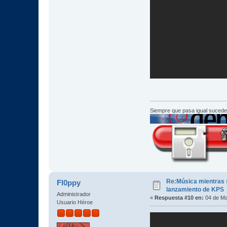
Siempre que pasa igual sucede
Re:Música mientras s
Fl0ppy
lanzamiento de KPS
Administrador
«
Respuesta #10 en:
04 de Ma
Usuario Héroe