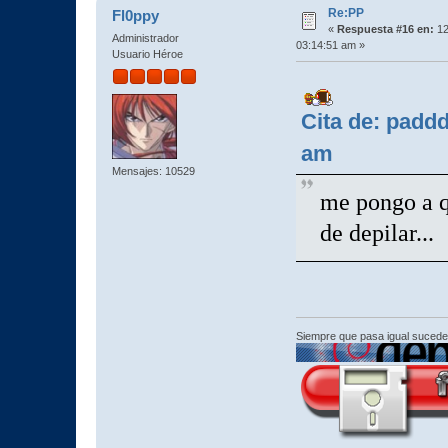
Re:PP
Fl0ppy
«
Respuesta #16 en:
12
Administrador
03:14:51 am »
Usuario Héroe
Cita de: padd
am
Mensajes: 10529
me pongo a qu
de depilar..
Siempre que pasa igual sucede