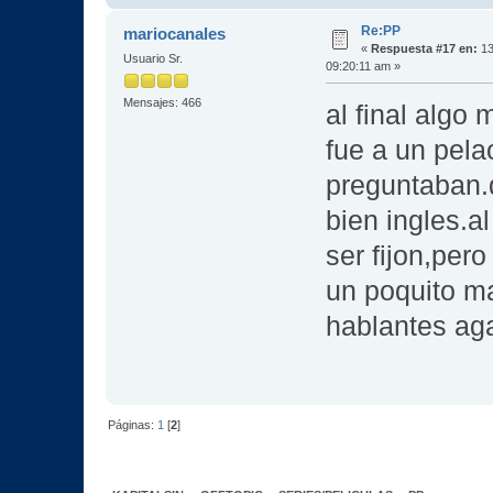
Re:PP
mariocanales
«
Respuesta #17 en:
13
Usuario Sr.
09:20:11 am »
Mensajes: 466
al final algo
fue a un pela
preguntaban.
bien ingles.al
ser fijon,per
un poquito ma
hablantes agar
Páginas:
1
[
2
]