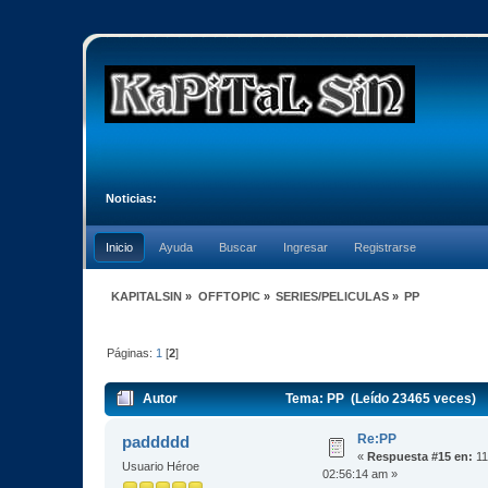
Noticias:
Inicio
Ayuda
Buscar
Ingresar
Registrarse
KAPITALSIN
»
OFFTOPIC
»
SERIES/PELICULAS
»
PP
Páginas:
1
[
2
]
Autor
Tema: PP (Leído 23465 veces)
Re:PP
paddddd
«
Respuesta #15 en:
11
Usuario Héroe
02:56:14 am »