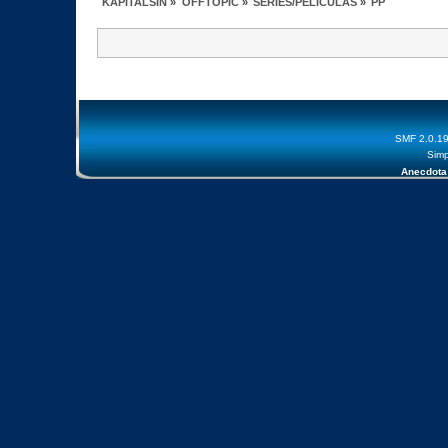
KAPITALSIN
»
OFFTOPIC
»
SERIES/PELICULAS
»
PP
SMF 2.0.1
Simp
Anecdota