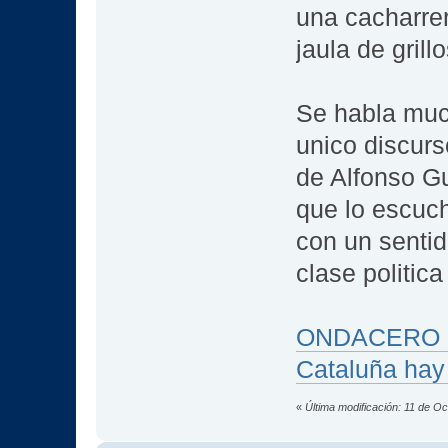
una cacharrer
jaula de grill
Se habla much
unico discur
de Alfonso G
que lo escuch
con un senti
clase politic
ONDACERO RA
Cataluña hay
«
Última modificación: 11 de O