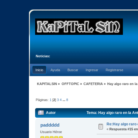
Noticias:
Inicio
Ayuda
Buscar
Ingresar
Registrarse
KAPITALSIN
»
OFFTOPIC
»
CAFETERIA
»
Hay algo raro en la
Páginas:
1
[
2
]
3
4
...
8
Autor
Tema: Hay algo raro en la An
Re:Hay algo raro 
paddddd
«
Respuesta #15 en
Usuario Héroe