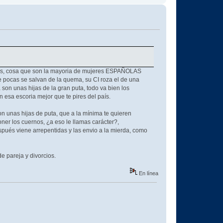
ollas, cosa que son la mayoria de mujeres ESPAÑOLAS
te pocas se salvan de la quema, su CI roza el de una
son unas hijas de la gran puta, todo va bien los
 esa escoria mejor que te pires del país.
n unas hijas de puta, que a la mínima te quieren
ner los cuernos, ¿a eso le llamas carácter?,
spués viene arrepentidas y las envio a la mierda, como
e pareja y divorcios.
En línea