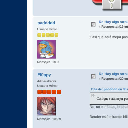
Re:Hay algo raro 
paddddd
«
Respuesta #19 en
Usuario Héroe
Casi que será mejor pas
Mensajes: 1807
Re:Hay algo raro 
Fl0ppy
«
Respuesta #20 en
Administrador
Usuario Héroe
Cita de: paddddd en 08 
Casi que será mejor pa
No, no confudas, lo ide
Bender está mirando bil
Mensajes: 10529