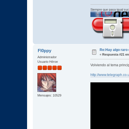
Siempre que pasa igual su
Re:Hay algo raro 
Fl0ppy
«
Respuesta #21 en
Administrador
Usuario Héroe
Volviendo al tema princi
http://www.telegraph.co.
Mensajes: 10529