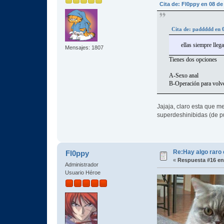
Cita de: Fl0ppy en 08 de
Cita de: paddddd en 
ellas siempre lleg
Mensajes: 1807
Tienes dos opciones
A-Sexo anal
B-Operación para volve
Jajaja, claro esta que me
superdeshinibidas (de pu
Re:Hay algo raro 
Fl0ppy
«
Respuesta #16 en
Administrador
Usuario Héroe