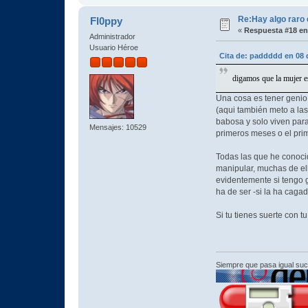
Re:Hay algo raro 
Fl0ppy
«
Respuesta #18 en
Administrador
Usuario Héroe
Cita de: paddddd en 08 
digamos que la mujer 
Una cosa es tener genio,
(aqui también meto a las
babosa y solo viven para
Mensajes: 10529
primeros meses o el prim
Todas las que he conoci
manipular, muchas de ell
evidentemente si tengo g
ha de ser -si la ha caga
Si tu tienes suerte con 
Siempre que pasa igual su