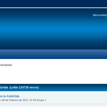
Bienvenido(
 Antártida
tártida (Leído 124736 veces)
en la Antártida
:
08 de Febrero de 2017, 07:54:16 pm »