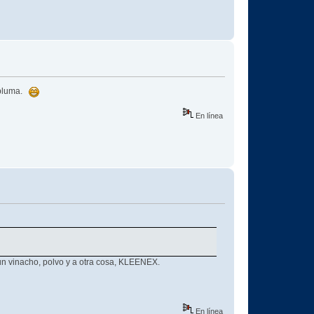
d pluma.
En línea
n vinacho, polvo y a otra cosa, KLEENEX.
En línea