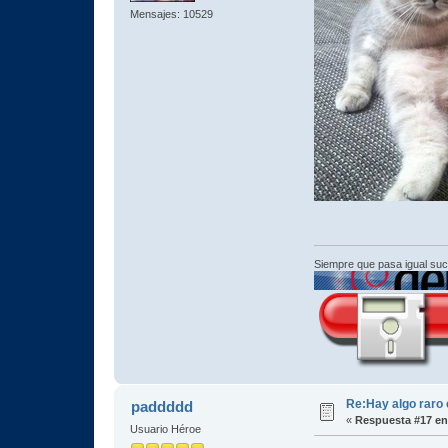
Mensajes: 10529
Siempre que pasa igual su
Re:Hay algo raro 
paddddd
«
Respuesta #17 en
Usuario Héroe