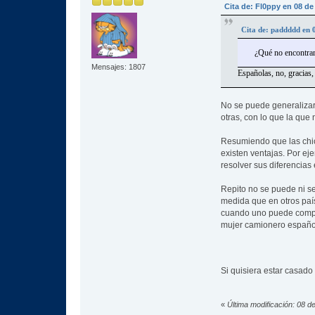
Cita de: Fl0ppy en 08 de
Cita de: paddddd en 
¿Qué no encontrar
Mensajes: 1807
Españolas, no, gracias,
No se puede generalizar
otras, con lo que la que 
Resumiendo que las chica
existen ventajas. Por ej
resolver sus diferencias
Repito no se puede ni s
medida que en otros país
cuando uno puede compara
mujer camionero española
Si quisiera estar casad
«
Última modificación: 08 