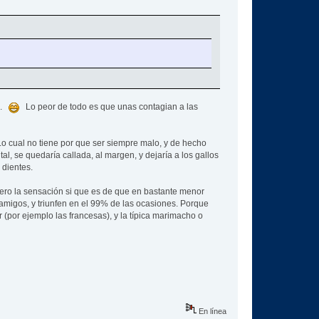
io.
Lo peor de todo es que unas contagian a las
Lo cual no tiene por que ser siempre malo, y de hecho
l, se quedaría callada, al margen, y dejaría a los gallos
 dientes.
ero la sensación si que es de que en bastante menor
amigos, y triunfen en el 99% de las ocasiones. Porque
(por ejemplo las francesas), y la típica marimacho o
En línea