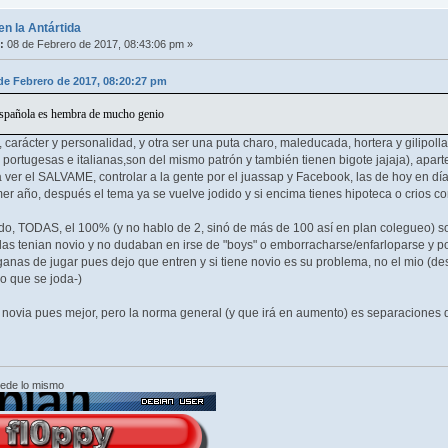
en la Antártida
:
08 de Febrero de 2017, 08:43:06 pm »
de Febrero de 2017, 08:20:27 pm
española es hembra de mucho genio
 carácter y personalidad, y otra ser una puta charo, maleducada, hortera y gilip
 portugesas e italianas,son del mismo patrón y también tienen bigote jajaja), apar
 ver el SALVAME, controlar a la gente por el juassap y Facebook, las de hoy en día 
er año, después el tema ya se vuelve jodido y si encima tienes hipoteca o crios con
do, TODAS, el 100% (y no hablo de 2, sinó de más de 100 así en plan colegueo) so
as tenian novio y no dudaban en irse de "boys" o emborracharse/enfarloparse y po
anas de jugar pues dejo que entren y si tiene novio es su problema, no el mio (de
do que se joda-)
tu novia pues mejor, pero la norma general (y que irá en aumento) es separaciones d
cede lo mismo