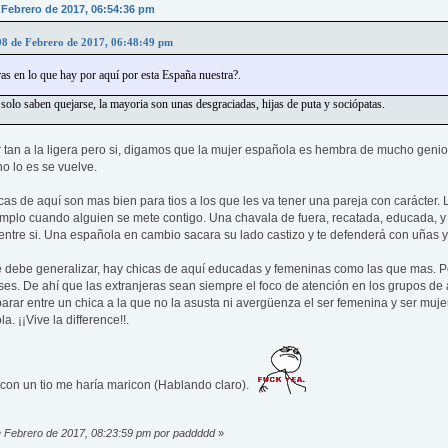
 Febrero de 2017, 06:54:36 pm
08 de Febrero de 2017, 06:48:49 pm
as en lo que hay por aquí por esta España nuestra?.
 solo saben quejarse, la mayoria son unas desgraciadas, hijas de puta y sociópatas.
 tan a la ligera pero si, digamos que la mujer española es hembra de mucho gen
no lo es se vuelve.
s de aquí son mas bien para tios a los que les va tener una pareja con carácter. 
emplo cuando alguien se mete contigo. Una chavala de fuera, recatada, educada, y ta
 entre si. Una española en cambio sacara su lado castizo y te defenderá con uñas y
e debe generalizar, hay chicas de aquí educadas y femeninas como las que mas. P
es. De ahí que las extranjeras sean siempre el foco de atención en los grupos de 
r entre un chica a la que no la asusta ni avergüenza el ser femenina y ser mujer 
. ¡¡Vive la difference!!.
o con un tio me haría maricon (Hablando claro).
de Febrero de 2017, 08:23:59 pm por paddddd
»