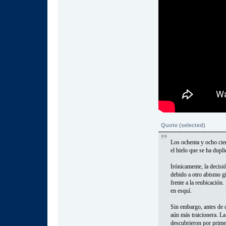
Quote (selected)
Los ochenta y ocho cien
el hielo que se ha dupl
Irónicamente, la decisi
debido a otro abismo gi
frente a la reubicació
en esquí.
Sin embargo, antes de q
aún más traicionera. La
descubrieron por primer