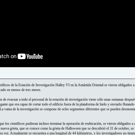
tíficos de la Estación de Investigación Halley VI en la Antártida Oriental se vieron obligados
icado en menos de tres meses.
ón de evacuar a todo el personal de la estación de investigación viene sólo unas semanas después
gante que era capaz de cortar todo el edificio fuera de la plataforma de hielo y enviarlo flotand
n. La vaina de la investigación se compone de ocho segmentos diferentes que se pueden desmonta
ue los científicos pudieran incluso terminar la operación de reubicación, se vieron obligados a ad
 nueva grieta, que se conoce como la grieta de Halloween que se descubrió el 31 de octubre, se
a vez. Actualmente se encuentra a una longitud de 44 kilómetros, y los investigadores no tiene