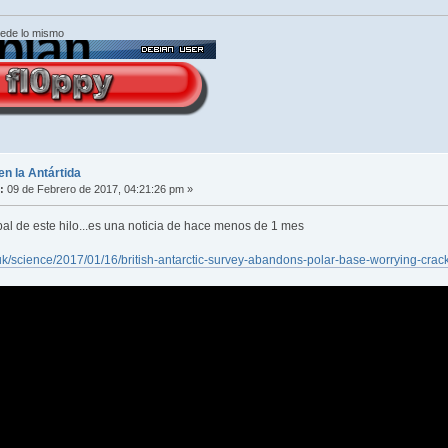
cede lo mismo
en la Antártida
:
09 de Febrero de 2017, 04:21:26 pm »
pal de este hilo...es una noticia de hace menos de 1 mes
uk/science/2017/01/16/british-antarctic-survey-abandons-polar-base-worrying-crack