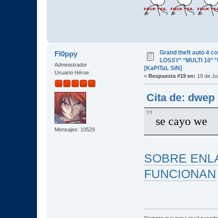
Grand theft auto 4 co
Fl0ppy
LOSSY* *MULTI 10* 
Administrador
[KaPiTaL SiN]
Usuario Héroe
«
Respuesta #19 en:
19 de Ju
Cita de: dwep
se cayo we
Mensajes: 10529
SOBRE ENL
FUNCIONAN
Siempre que pasa igual sucede