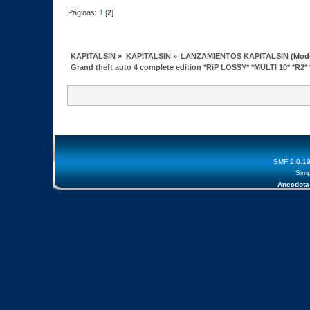
Páginas:
1
[
2
]
KAPITALSIN
»
KAPITALSIN
»
LANZAMIENTOS KAPITALSIN
(Mod
Grand theft auto 4 complete edition *RiP LOSSY* *MULTI 10* *R2
SMF 2.0.1
Simp
Anecdota