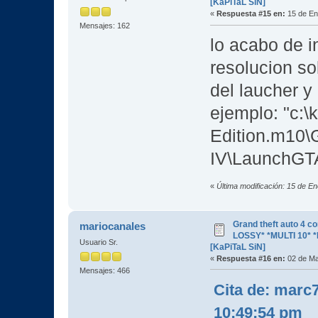
[KaPiTaL SiN]
«
Respuesta #15 en:
15 de En
Mensajes: 162
lo acabo de i
resolucion so
del laucher y 
ejemplo: "c:\
Edition.m10\
IV\LaunchGTAI
«
Última modificación: 15 de E
Grand theft auto 4 co
mariocanales
LOSSY* *MULTI 10* 
Usuario Sr.
[KaPiTaL SiN]
«
Respuesta #16 en:
02 de Ma
Mensajes: 466
Cita de: marc
10:49:54 pm