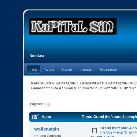
Noticias:
Inicio
Ayuda
Buscar
Ingresar
Registrarse
KAPITALSIN
»
KAPITALSIN
»
LANZAMIENTOS KAPITALSIN
(Mod
Grand theft auto 4 complete edition *RiP LOSSY* *MULTI 10* *R2
Páginas:
1
[
2
]
Autor
Tema: Grand theft auto 4 compl
(Leído 59331 veces)
Grand theft auto 4 co
wolfenstein
LOSSY* *MULTI 10* 
Usuario Completo