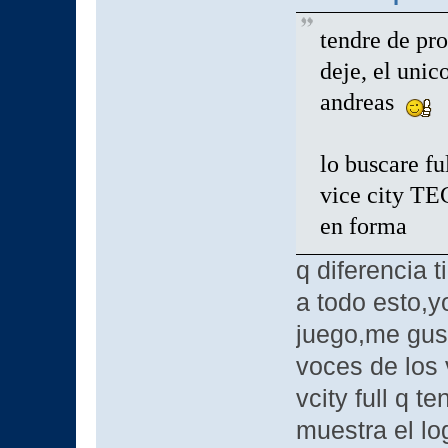
tendre de pr
deje, el unic
andreas
lo buscare fu
vice city TE
en forma
q diferencia 
a todo esto,y
juego,me gust
voces de los 
vcity full q 
muestra el l