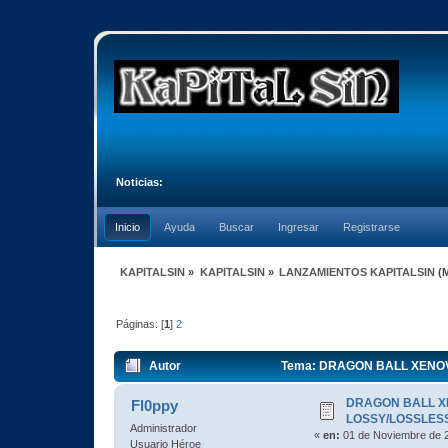
Noticias:
Inicio
Ayuda
Buscar
Ingresar
Registrarse
KAPITALSIN
»
KAPITALSIN
»
LANZAMIENTOS KAPITALSIN
(
Páginas: [
1
]
2
Autor
Tema: DRAGON BALL XENOVERS
DRAGON BALL XEN
Fl0ppy
LOSSY/LOSSLESS
Administrador
«
en:
01 de Noviembre de 2
Usuario Héroe