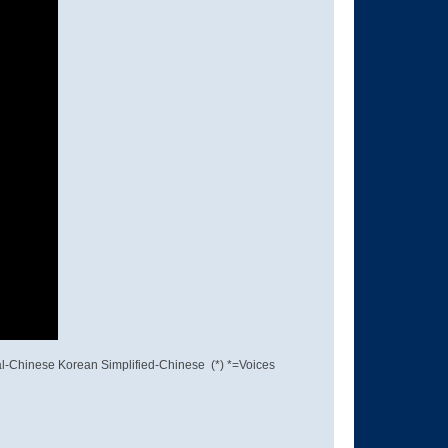
nal-Chinese Korean Simplified-Chinese (*) *=Voices