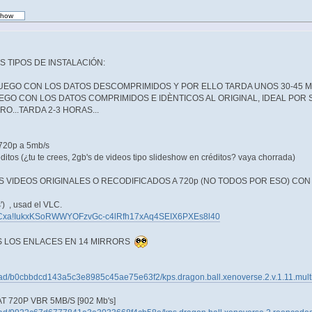
 TIPOS DE INSTALACIÓN:
 JUEGO CON LOS DATOS DESCOMPRIMIDOS Y POR ELLO TARDA UNOS 30-45 
JUEGO CON LOS DATOS COMPRIMIDOS E IDÈNTICOS AL ORIGINAL, IDEAL POR
O...TARDA 2-3 HORAS...
 720p a 5mb/s
ditos (¿tu te crees, 2gb's de videos tipo slideshow en créditos? vaya chorrada)
VIDEOS ORIGINALES O RECODIFICADOS A 720p (NO TODOS POR ESO) CON 
) , usad el VLC.
1AVCxa!IukxKSoRWWYOFzvGc-c4lRfh17xAq4SEIX6PXEs8l40
S LOS ENLACES EN 14 MIRRORS
load/b0cbbdcd143a5c3e8985c45ae75e63f2/kps.dragon.ball.xenoverse.2.v.1.11.multi
720P VBR 5MB/S [902 Mb's]