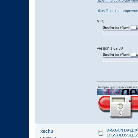
https://multiup.io/dow
https://store.steamp
NFO
Spoiler
for
Hiden
:
Version 1.02.00
Spoiler
for
Hiden
:
Siempre que pasa igual su
DRAGON BALL XEN
xechu
LOSSY/LOSSLESS
Usuario Sr.