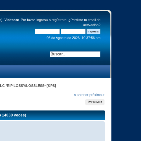
a),
Visitante
. Por favor,
ingresa
o
regístrate
. ¿Perdiste tu
email de
activación
?
06 de Agosto de 2026, 10:37:56 am
DLC *RiP LOSSY/LOSSLESS* [KPS]
« anterior
próximo »
IMPRIMIR
 14030 veces)