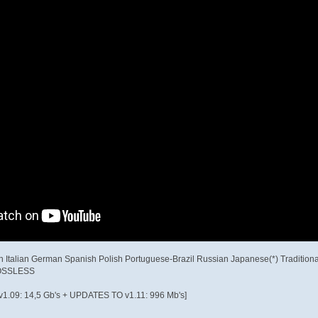
ch Italian German Spanish Polish Portuguese-Brazil Russian Japanese(*) Traditio
LOSSLESS
O v1.09: 14,5 Gb's + UPDATES TO v1.11: 996 Mb's]