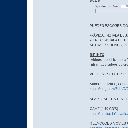
DCL'S
Spoiler
for
Hiden
:
PUEDES ESCOGER DOS
-RÁPIDA: INSTALA EL
-LENTA: INSTALA EL 
ACTUALIZACIONES, PER
RiP iNFO
-Videos recodificados a
-Eliminado videos de cré
PUEDES ESCOGER LOS 
Sample pelicula (33 mbs'
https://mega.nz/#!Hl
APARTE AHORA TENEI
GAME [4,40 GB'S]
https://multiup.io/down
REENCODED MOVIES AT 