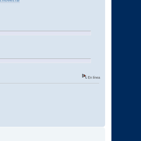
.movies.rar
En línea