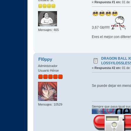
«
Respuesta #1 en:
01 de 
3,67 Gb!!!!!!
Mensajes: 465
Eres el mejor con difer
DRAGON BALL XEN
Fl0ppy
LOSSY/LOSSLESS
Administrador
«
Respuesta #2 en:
01 de 
Usuario Héroe
Se puede dejar en menos
Mensajes: 10529
Siempre que pasa igual su