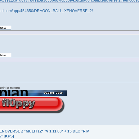
nload/9922c67d6777841a3a3033668f4cb58e/kps.dragon.ball.xenoverse.2.reencoded
owered.com/app/454650/DRAGON_BALL_XENOVERSE_2/
cede lo mismo
OVERSE 2 *MULTI 12* *V 1.11.00* + 15 DLC *RiP
* [KPS]