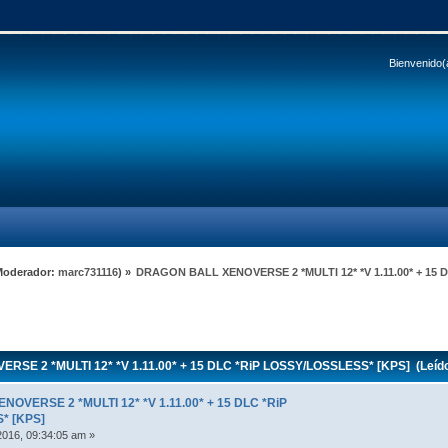
Bienvenido(
Moderador:
marc731116
) »
DRAGON BALL XENOVERSE 2 *MULTI 12* *V 1.11.00* + 15 
E 2 *MULTI 12* *V 1.11.00* + 15 DLC *RiP LOSSY/LOSSLESS* [KPS] (Leído
OVERSE 2 *MULTI 12* *V 1.11.00* + 15 DLC *RiP
* [KPS]
016, 09:34:05 am »