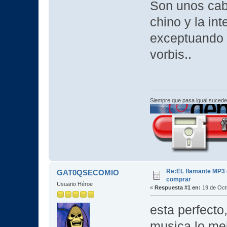
Son unos cab
chino y la int
exceptuando e
vorbis..
Siempre que pasa igual sucede
Re:EL flamante MP3
GAT0QSECOMIO
comprar
Usuario Héroe
«
Respuesta #1 en:
19 de Oct
esta perfecto
musica lo me