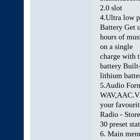
2.0 slot
4.Ultra low 
Battery Get 
hours of mus
on a single
charge with 
battery Built
lithium batt
5.Audio Fo
WAV,AAC.Vid
your favouri
Radio - Store
30 preset sta
6. Main menu: