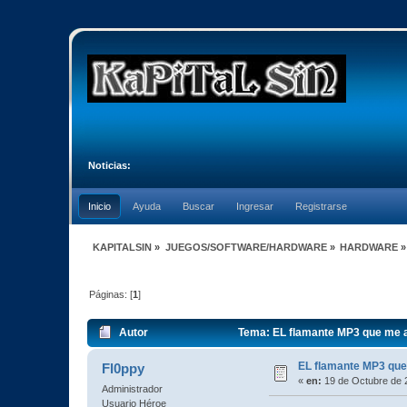
Noticias:
Inicio
Ayuda
Buscar
Ingresar
Registrarse
KAPITALSIN
»
JUEGOS/SOFTWARE/HARDWARE
»
HARDWARE
»
Páginas: [
1
]
Autor
Tema: EL flamante MP3 que me 
EL flamante MP3 qu
Fl0ppy
«
en:
19 de Octubre de 
Administrador
Usuario Héroe