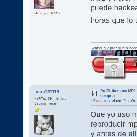
puede hackea
Mensajes: 10529
horas que lo
Siempre que pasa igual sucede
Re:EL flamante MP3
marc731116
comprar
KaPiTaL SiN miembro
«
Respuesta #4 en:
19 de Oct
Usuario Héroe
Que yo uso m
reproducir mp
y antes de el