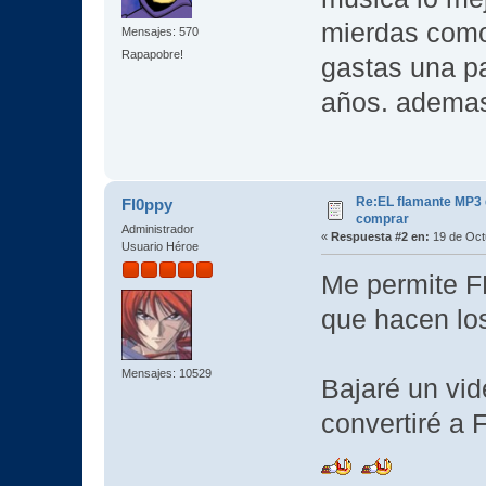
mierdas como
Mensajes: 570
Rapapobre!
gastas una pa
años. ademas
Re:EL flamante MP3
Fl0ppy
comprar
Administrador
«
Respuesta #2 en:
19 de Oct
Usuario Héroe
Me permite 
que hacen los
Mensajes: 10529
Bajaré un vid
convertiré a 