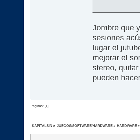
Jombre que 
sesiones acú
lugar el jutub
mejorar el so
stereo, quita
pueden hacer
Páginas: [
1
]
KAPITALSIN
»
JUEGOS/SOFTWARE/HARDWARE
»
HARDWARE
»