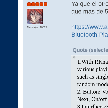
Ya que el otr
que más de 5
https://www.
Mensajes: 10529
Bluetooth-P
Quote (selecte
1.With RKnan
various play
such as singl
random mod
2. Button: V
Next, On/off
3.Interfaces