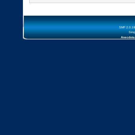
SMF 2.0.1
Simp
Anecdota