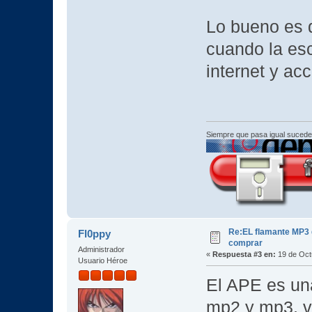
Lo bueno es 
cuando la esc
internet y ac
Siempre que pasa igual sucede
Re:EL flamante MP3
Fl0ppy
comprar
Administrador
«
Respuesta #3 en:
19 de Oct
Usuario Héroe
El APE es una
mp2 y mp3, vo