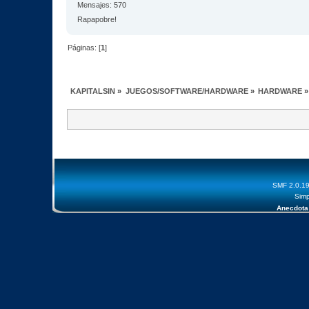
Mensajes: 570
Rapapobre!
Páginas: [
1
]
KAPITALSIN
»
JUEGOS/SOFTWARE/HARDWARE
»
HARDWARE
»
SMF 2.0.1
Simp
Anecdota