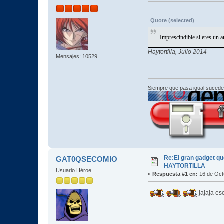
Quote (selected)
Imprescindible si eres un 
Haytortilla, Julio 2014
Mensajes: 10529
Siempre que pasa igual sucede
Re:El gran gadget q
GAT0QSECOMIO
HAYTORTILLA
Usuario Héroe
«
Respuesta #1 en:
16 de Oct
jajaja es