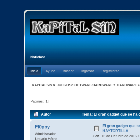
Noticias:
Inicio
Ayuda
Buscar
Ingresar
Registrarse
KAPITALSIN
»
JUEGOS/SOFTWARE/HARDWARE
»
HARDWARE
»
Páginas: [
1
]
Autor
Tema: El gran gadget que se h
El gran gadget que 
Fl0ppy
HAYTORTILLA
Administrador
«
en:
16 de Octubre de 2016, 
Usuario Héroe