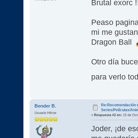
Brutal exorc !
Peaso pagina
mi me gustan 
Dragon Ball
Otro día buce
para verlo t
Re:Recomendación 
Bender B.
Series/Películas/An
Usuario Héroe
«
Respuesta #2 en:
15 de Oct
Joder, ¡de e