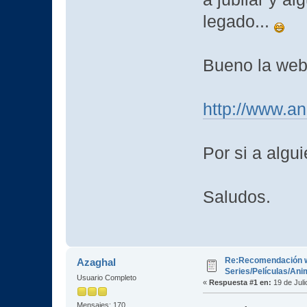
legado...
Bueno la web
http://www.a
Por si a algui
Saludos.
Re:Recomendación 
Azaghal
Series/Películas/An
Usuario Completo
«
Respuesta #1 en:
19 de Juli
Mensajes: 170