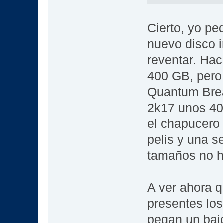
Cierto, yo p
nuevo disco i
reventar. H
400 GB, pero e
Quantum Brea
2k17 unos 40
el chapucero 
pelis y una s
tamaños no ha
A ver ahora 
presentes los
pegan un bajo