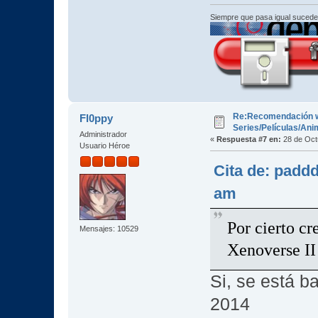
Siempre que pasa igual sucede
Re:Recomendación 
Fl0ppy
Series/Películas/An
Administrador
«
Respuesta #7 en:
28 de Oct
Usuario Héroe
Cita de: padd
am
Por cierto cr
Mensajes: 10529
Xenoverse II
Si, se está b
2014