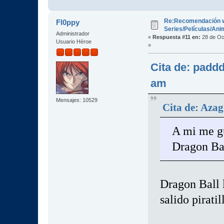
Re:Recomendación 
Fl0ppy
Series/Películas/An
Administrador
«
Respuesta #11 en:
28 de Oc
Usuario Héroe
»
Cita de: padd
am
Mensajes: 10529
Cita de: Azag
A mi me gu
Dragon B
Dragon Ball 
salido pirati