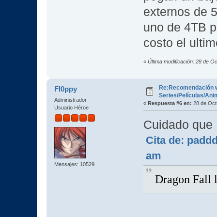
externos de 
uno de 4TB p
costo el ulti
«
Última modificación: 28 de O
Re:Recomendación 
Fl0ppy
Series/Películas/An
Administrador
«
Respuesta #6 en:
28 de Oct
Usuario Héroe
Cuidado que 
Cita de: padd
am
Mensajes: 10529
Dragon Fall 