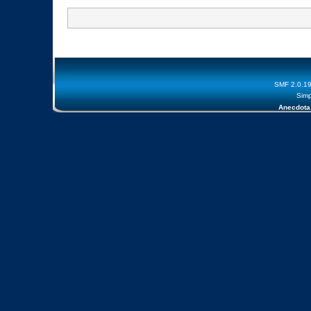
SMF 2.0.1
Simp
Anecdota