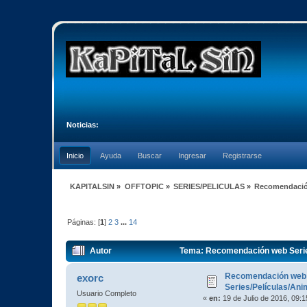
Noticias:
Inicio
Ayuda
Buscar
Ingresar
Registrarse
KAPITALSIN
»
OFFTOPIC
»
SERIES/PELICULAS
»
Recomendación
Páginas: [
1
]
2
3
...
14
Autor
Tema: Recomendación web Serie
Recomendación web
exorc
Series/Películas/An
Usuario Completo
«
en:
19 de Julio de 2016, 09: