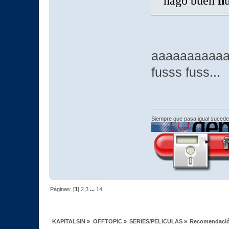
hago buen
h
aaaaaaaaaaa
fusss fuss...
Siempre que pasa igual sucede
Páginas: [
1
]
2
3
...
14
KAPITALSIN
»
OFFTOPIC
»
SERIES/PELICULAS
»
Recomendación