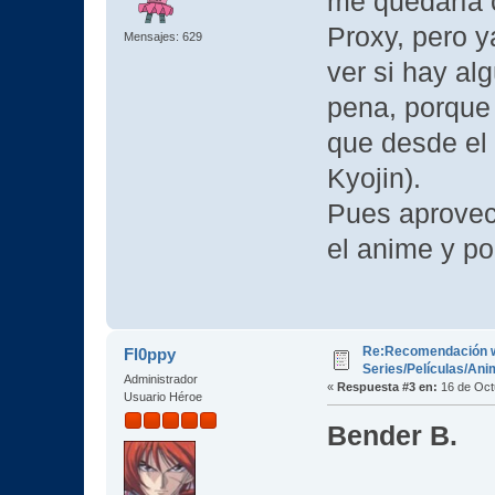
me quedaría 
Proxy, pero y
Mensajes: 629
ver si hay a
pena, porque 
que desde el 
Kyojin).
Pues aprovec
el anime y po
Re:Recomendación 
Fl0ppy
Series/Películas/An
Administrador
«
Respuesta #3 en:
16 de Oct
Usuario Héroe
Bender B.