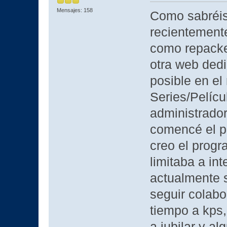
Mensajes: 158
Como sabréis
recientemente
como repacke
otra web dedi
posible en e
Series/Pelícu
administrador
comencé el pr
creo el progr
limitaba a int
actualmente s
seguir colab
tiempo a kps
a jubilar y al