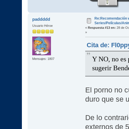
Re:Recomendación 
paddddd
Series/Películas/An
Usuario Héroe
«
Respuesta #13 en:
28 de Oc
»
Cita de: Fl0pp
Y NO, no es 
Mensajes: 1807
sugerir Bend
El porno no c
duro que se u
De lo contrar
externos de 