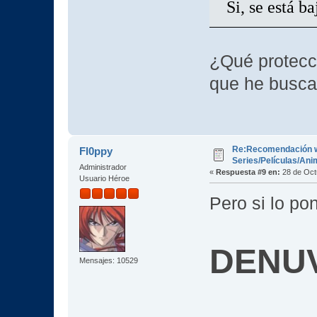
Si, se está 
¿Qué protecc
que he busca
Re:Recomendación 
Fl0ppy
Series/Películas/An
Administrador
«
Respuesta #9 en:
28 de Oct
Usuario Héroe
Pero si lo po
DENU
Mensajes: 10529