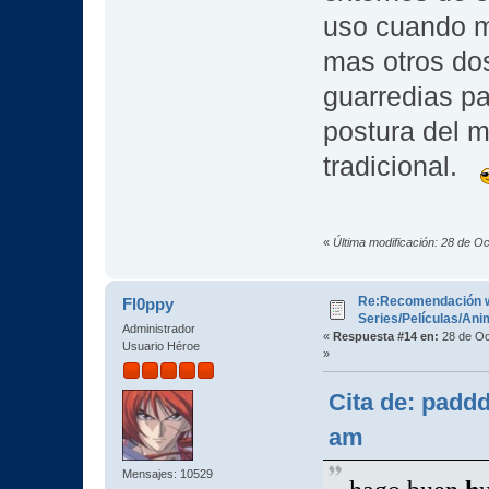
uso cuando mi
mas otros dos
guarredias pa
postura del m
tradicional.
«
Última modificación: 28 de O
Re:Recomendación 
Fl0ppy
Series/Películas/An
Administrador
«
Respuesta #14 en:
28 de Oc
Usuario Héroe
»
Cita de: padd
am
Mensajes: 10529