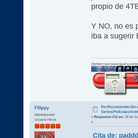
propio de 4TB
Y NO, no es 
iba a sugerir
Siempre que pasa igual sucede
Re:Recomendación 
Fl0ppy
Series/Películas/An
Administrador
«
Respuesta #12 en:
28 de Oc
Usuario Héroe
»
Cita de: padd