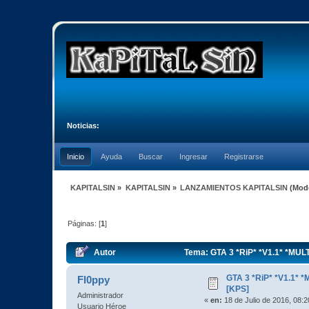
Noticias:
Inicio
Ayuda
Buscar
Ingresar
Registrarse
KAPITALSIN
»
KAPITALSIN
»
LANZAMIENTOS KAPITALSIN
(Mod
Páginas: [
1
]
Autor
Tema: GTA 3 *RiP* *V1.1* *MULT
GTA 3 *RiP* *V1.1* 
Fl0ppy
[KPS]
Administrador
«
en:
18 de Julio de 2016, 08:
Usuario Héroe