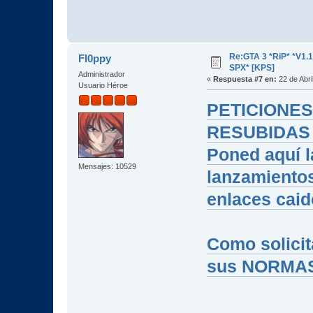
Re:GTA 3 *RiP* *V1.
Fl0ppy
SPX* [KPS]
Administrador
«
Respuesta #7 en:
22 de Abri
Usuario Héroe
PETICIONE
RESUBIDAS
Poned aquí l
Mensajes: 10529
lanzamientos
enlaces cai
Como solicit
sus NORMA