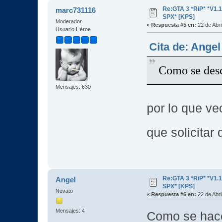
Re:GTA 3 *RiP* *V1.
marc731116
SPX* [KPS]
Moderador
«
Respuesta #5 en:
22 de Abri
Usuario Héroe
Cita de: Angel
Como se des
Mensajes: 630
por lo que ve
que solicita
Re:GTA 3 *RiP* *V1.
Angel
SPX* [KPS]
Novato
«
Respuesta #6 en:
22 de Abri
Mensajes: 4
Como se hac