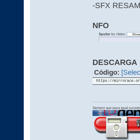
-SFX RESA
NFO
Spoiler
for
Hiden
:
DESCARGA
Código:
[Selec
https://mirrorace.or
Siempre que pasa igual sucede