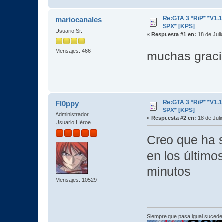
Re:GTA 3 *RiP* *V1.
mariocanales
SPX* [KPS]
Usuario Sr.
«
Respuesta #1 en:
18 de Juli
Mensajes: 466
muchas grac
Re:GTA 3 *RiP* *V1.
Fl0ppy
SPX* [KPS]
Administrador
«
Respuesta #2 en:
18 de Juli
Usuario Héroe
Creo que ha s
en los último
minutos
Mensajes: 10529
Siempre que pasa igual sucede