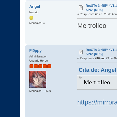
Re:GTA 3 *RiP* *V1.
Angel
SPX* [KPS]
Novato
«
Respuesta #9 en:
23 de Abri
Mensajes: 4
Me trolleo
Re:GTA 3 *RiP* *V1.
Fl0ppy
SPX* [KPS]
Administrador
«
Respuesta #10 en:
23 de Abr
Usuario Héroe
Cita de: Angel
Me trolleo
Mensajes: 10529
https://mirro