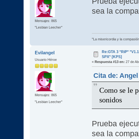
Prueba ejecut
sea la compa
Mensajes: 865
"Lesbian Leecher"
"La misericordia y la compasión 
Re:GTA 3 *RiP* *V1.
Evilangel
SPX* [KPS]
Usuario Héroe
«
Respuesta #13 en:
27 de Abr
Cita de: Angel
Como se le p
Mensajes: 865
sonidos
"Lesbian Leecher"
Prueba ejecut
sea la compa