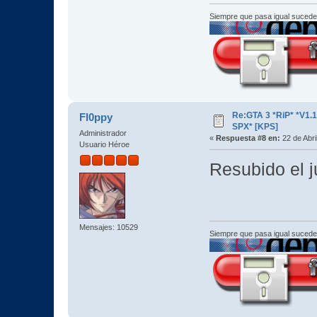
Siempre que pasa igual sucede
Re:GTA 3 *RiP* *V1.
Fl0ppy
SPX* [KPS]
Administrador
«
Respuesta #8 en:
22 de Abri
Usuario Héroe
Resubido el j
Mensajes: 10529
Siempre que pasa igual sucede