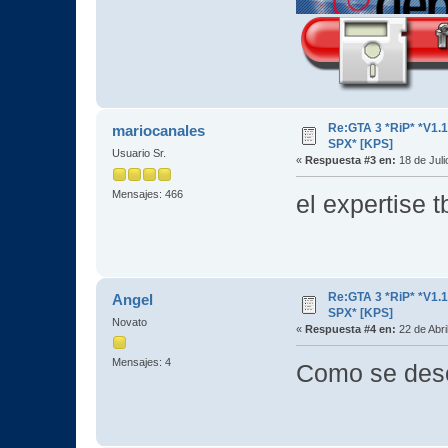
Re:GTA 3 *RiP* *V1.
mariocanales
SPX* [KPS]
Usuario Sr.
«
Respuesta #3 en:
18 de Juli
Mensajes: 466
el expertise
Re:GTA 3 *RiP* *V1.
Angel
SPX* [KPS]
Novato
«
Respuesta #4 en:
22 de Abri
Mensajes: 4
Como se des