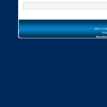
SMF 2.0.1
Simp
Anecdota