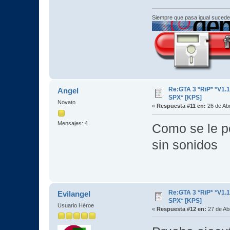
Siempre que pasa igual sucede
Re:GTA 3 *RiP* *V1.
Angel
SPX* [KPS]
Novato
«
Respuesta #11 en:
26 de Abr
Mensajes: 4
Como se le p
sin sonidos
Re:GTA 3 *RiP* *V1.
Evilangel
SPX* [KPS]
Usuario Héroe
«
Respuesta #12 en:
27 de Abr