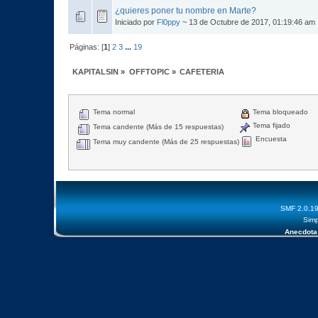
¿quieres poner tu nombre en Marte?
Iniciado por
Fl0ppy
~ 13 de Octubre de 2017, 01:19:46 am
Páginas: [
1
]
2
3
...
19
KAPITALSIN
»
OFFTOPIC
»
CAFETERIA
Tema normal
Tema bloqueado
Tema fijado
Tema candente (Más de 15 respuestas)
Encuesta
Tema muy candente (Más de 25 respuestas)
SMF 2.0.1
Simp
Anecdota