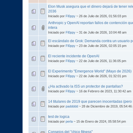
Elon Musk asegura que el dinero dejará de tener rel
2036
Iniciado por
Fl0ppy
~ 26 de Julio de 2026, 01:56:03 pm
Anthropic y OpenAI reportan fallos de contención que
intera
Iniciado por
Fl0ppy
~ 31 de Julio de 2026, 10:04:48 am
El escándalo de Grok: Demanda contra un usuario 
Iniciado por
Fl0ppy
~ 23 de Julio de 2026, 02:05:15 pm
El reciente incidente de OpenAI
Iniciado por
Fl0ppy
~ 22 de Julio de 2026, 11:36:05 pm
El Experimento "Emergence World" (Mayo de 2026)
Iniciado por
Fl0ppy
~ 22 de Julio de 2026, 01:32:01 pm
¿Ha activado la ISS un protector de pantallas?
Iniciado por
Fl0ppy
~ 16 de Febrero de 2023, 11:30:42 am
14 titulares de 2019 que parecen inocentadas (pero 
Iniciado por
paddddd
~ 28 de Diciembre de 2019, 05:54:46
test de logica
Iniciado por
perla
~ 15 de Enero de 2024, 05:58:54 pm
Consejos del "chico fitness"