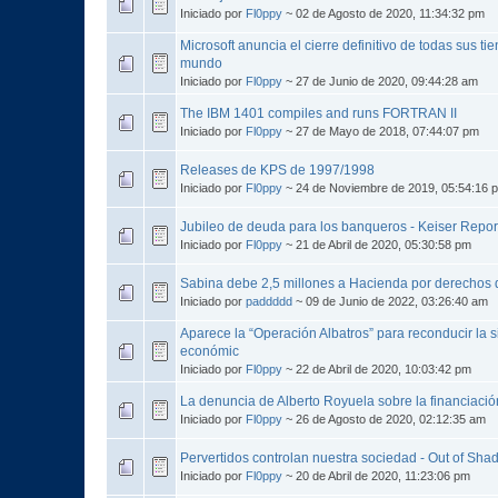
Iniciado por
Fl0ppy
~ 02 de Agosto de 2020, 11:34:32 pm
Microsoft anuncia el cierre definitivo de todas sus ti
mundo
Iniciado por
Fl0ppy
~ 27 de Junio de 2020, 09:44:28 am
The IBM 1401 compiles and runs FORTRAN II
Iniciado por
Fl0ppy
~ 27 de Mayo de 2018, 07:44:07 pm
Releases de KPS de 1997/1998
Iniciado por
Fl0ppy
~ 24 de Noviembre de 2019, 05:54:16 
Jubileo de deuda para los banqueros - Keiser Repor
Iniciado por
Fl0ppy
~ 21 de Abril de 2020, 05:30:58 pm
Sabina debe 2,5 millones a Hacienda por derechos d
Iniciado por
paddddd
~ 09 de Junio de 2022, 03:26:40 am
Aparece la “Operación Albatros” para reconducir la si
económic
Iniciado por
Fl0ppy
~ 22 de Abril de 2020, 10:03:42 pm
La denuncia de Alberto Royuela sobre la financiació
Iniciado por
Fl0ppy
~ 26 de Agosto de 2020, 02:12:35 am
Pervertidos controlan nuestra sociedad - Out of S
Iniciado por
Fl0ppy
~ 20 de Abril de 2020, 11:23:06 pm