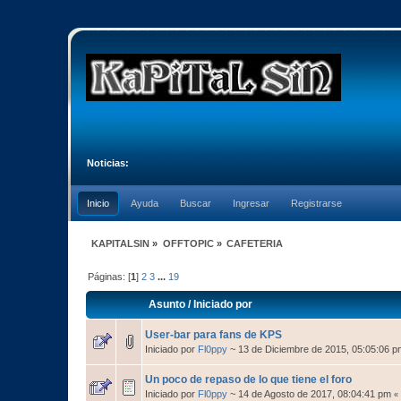
Noticias:
Inicio
Ayuda
Buscar
Ingresar
Registrarse
KAPITALSIN
»
OFFTOPIC
»
CAFETERIA
Páginas: [
1
]
2
3
...
19
Asunto
/
Iniciado por
User-bar para fans de KPS
Iniciado por
Fl0ppy
~ 13 de Diciembre de 2015, 05:05:06 p
Un poco de repaso de lo que tiene el foro
Iniciado por
Fl0ppy
~ 14 de Agosto de 2017, 08:04:41 pm
«