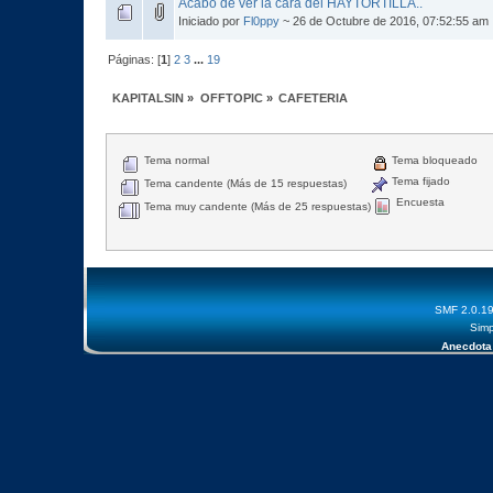
Acabo de ver la cara del HAYTORTILLA..
Iniciado por
Fl0ppy
~ 26 de Octubre de 2016, 07:52:55 am
Páginas: [
1
]
2
3
...
19
KAPITALSIN
»
OFFTOPIC
»
CAFETERIA
Tema normal
Tema bloqueado
Tema fijado
Tema candente (Más de 15 respuestas)
Encuesta
Tema muy candente (Más de 25 respuestas)
SMF 2.0.1
Simp
Anecdota