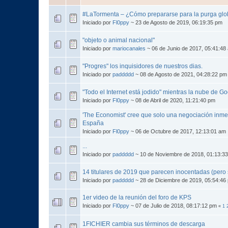
#LaTormenta – ¿Cómo prepararse para la purga glo
Iniciado por
Fl0ppy
~ 23 de Agosto de 2019, 06:19:35 pm
"objeto o animal nacional"
Iniciado por
mariocanales
~ 06 de Junio de 2017, 05:41:48
"Progres" los inquisidores de nuestros dias.
Iniciado por
paddddd
~ 08 de Agosto de 2021, 04:28:22 pm
"Todo el Internet está jodido" mientras la nube de G
Iniciado por
Fl0ppy
~ 08 de Abril de 2020, 11:21:40 pm
'The Economist' cree que solo una negociación inme
España
Iniciado por
Fl0ppy
~ 06 de Octubre de 2017, 12:13:01 am
...
Iniciado por
paddddd
~ 10 de Noviembre de 2018, 01:13:3
14 titulares de 2019 que parecen inocentadas (pero 
Iniciado por
paddddd
~ 28 de Diciembre de 2019, 05:54:46
1er video de la reunión del foro de KPS
Iniciado por
Fl0ppy
~ 07 de Julio de 2018, 08:17:12 pm
«
1
1FICHIER cambia sus términos de descarga