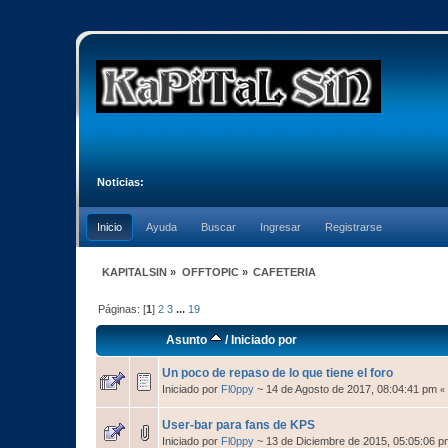
Noticias:
Inicio
Ayuda
Buscar
Ingresar
Registrarse
KAPITALSIN
»
OFFTOPIC
»
CAFETERIA
Páginas: [
1
]
2
3
...
19
Asunto
/
Iniciado por
Un poco de repaso de lo que tiene el foro
Iniciado por
Fl0ppy
~ 14 de Agosto de 2017, 08:04:41 pm
«
User-bar para fans de KPS
Iniciado por
Fl0ppy
~ 13 de Diciembre de 2015, 05:05:06 p