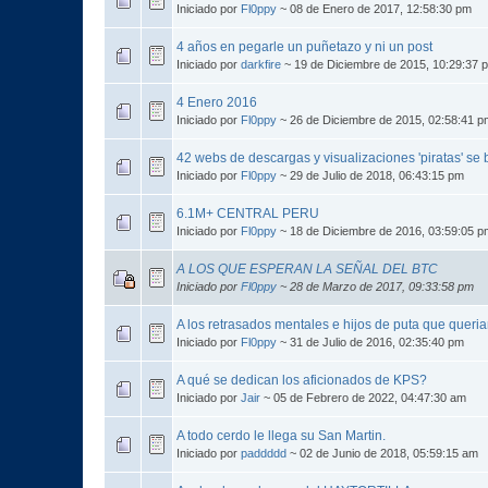
Iniciado por
Fl0ppy
~ 08 de Enero de 2017, 12:58:30 pm
4 años en pegarle un puñetazo y ni un post
Iniciado por
darkfire
~ 19 de Diciembre de 2015, 10:29:37 
4 Enero 2016
Iniciado por
Fl0ppy
~ 26 de Diciembre de 2015, 02:58:41 p
42 webs de descargas y visualizaciones 'piratas' s
Iniciado por
Fl0ppy
~ 29 de Julio de 2018, 06:43:15 pm
6.1M+ CENTRAL PERU
Iniciado por
Fl0ppy
~ 18 de Diciembre de 2016, 03:59:05 p
A LOS QUE ESPERAN LA SEÑAL DEL BTC
Iniciado por
Fl0ppy
~ 28 de Marzo de 2017, 09:33:58 pm
A los retrasados mentales e hijos de puta que queri
Iniciado por
Fl0ppy
~ 31 de Julio de 2016, 02:35:40 pm
A qué se dedican los aficionados de KPS?
Iniciado por
Jair
~ 05 de Febrero de 2022, 04:47:30 am
A todo cerdo le llega su San Martin.
Iniciado por
paddddd
~ 02 de Junio de 2018, 05:59:15 am