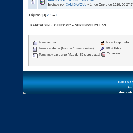
Iniciado por
CAMISA AZUL
~ 14 de Enero de 2016, 08:27:
Páginas: [
1
]
2
3
...
11
KAPITALSIN
»
OFFTOPIC
»
SERIES/PELICULAS
Tema normal
Tema bloqueado
Tema fijado
Tema candente (Más de 15 respuestas)
Encuesta
Tema muy candente (Más de 25 respuestas)
SMF 2.0.1
Simp
Anecdota