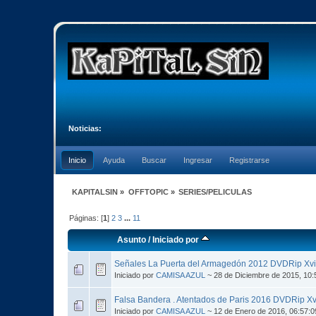
Noticias:
Inicio
Ayuda
Buscar
Ingresar
Registrarse
KAPITALSIN
»
OFFTOPIC
»
SERIES/PELICULAS
Páginas: [
1
]
2
3
...
11
Asunto
/
Iniciado por
Señales La Puerta del Armagedón 2012 DVDRip Xv
Iniciado por
CAMISA AZUL
~ 28 de Diciembre de 2015, 10
Falsa Bandera . Atentados de Paris 2016 DVDRip X
Iniciado por
CAMISA AZUL
~ 12 de Enero de 2016, 06:57: