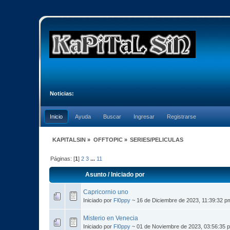
Noticias:
Inicio
Ayuda
Buscar
Ingresar
Registrarse
KAPITALSIN
»
OFFTOPIC
»
SERIES/PELICULAS
Páginas: [
1
]
2
3
...
11
Asunto
/
Iniciado por
Capricornio uno
Iniciado por
Fl0ppy
~ 16 de Diciembre de 2023, 11:39:32 p
Misterio en Venecia
Iniciado por
Fl0ppy
~ 01 de Noviembre de 2023, 03:56:35 