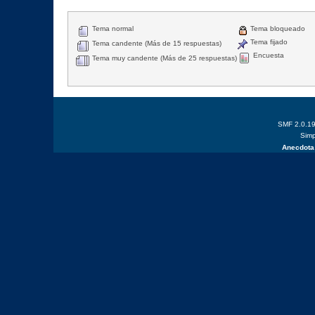
Tema normal
Tema bloqueado
Tema fijado
Tema candente (Más de 15 respuestas)
Encuesta
Tema muy candente (Más de 25 respuestas)
SMF 2.0.1
Simp
Anecdota