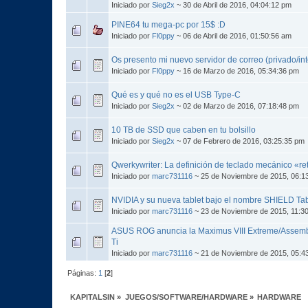
Iniciado por
Sieg2x
~ 30 de Abril de 2016, 04:04:12 pm
PINE64 tu mega-pc por 15$ :D
Iniciado por
Fl0ppy
~ 06 de Abril de 2016, 01:50:56 am
Os presento mi nuevo servidor de correo (privado/in
Iniciado por
Fl0ppy
~ 16 de Marzo de 2016, 05:34:36 pm
Qué es y qué no es el USB Type-C
Iniciado por
Sieg2x
~ 02 de Marzo de 2016, 07:18:48 pm
10 TB de SSD que caben en tu bolsillo
Iniciado por
Sieg2x
~ 07 de Febrero de 2016, 03:25:35 pm
Qwerkywriter: La definición de teclado mecánico «re
Iniciado por
marc731116
~ 25 de Noviembre de 2015, 06:1
NVIDIA y su nueva tablet bajo el nombre SHIELD Tab
Iniciado por
marc731116
~ 23 de Noviembre de 2015, 11:3
ASUS ROG anuncia la Maximus VIII Extreme/Assembl
Ti
Iniciado por
marc731116
~ 21 de Noviembre de 2015, 05:4
Páginas:
1
[
2
]
KAPITALSIN
»
JUEGOS/SOFTWARE/HARDWARE
»
HARDWARE