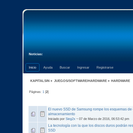
Noticias:
Inicio
Ayuda
Buscar
Ingresar
Registrarse
KAPITALSIN
»
JUEGOS/SOFTWARE/HARDWARE
»
HARDWARE
Páginas:
1
[
2
]
Asunto
/
Iniciado por
El nuevo SSD de Samsung rompe los esquemas de 
almacenamiento
Iniciado por
Sieg2x
~ 07 de Marzo de 2016, 06:53:42 pm
La tecnología con la que los discos duros podrán resi
SSD