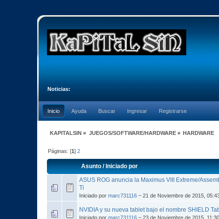
Noticias:
Inicio
Ayuda
Buscar
Ingresar
Registrarse
KAPITALSIN
»
JUEGOS/SOFTWARE/HARDWARE
»
HARDWARE
Páginas: [
1
]
2
Asunto
/
Iniciado por
ASUS ROG anuncia la Maximus VIII Extreme/Assembl
Ti
Iniciado por
marc731116
~ 21 de Noviembre de 2015, 05:4
NVIDIA y su nueva tablet bajo el nombre SHIELD Tab
Iniciado por
marc731116
~ 23 de Noviembre de 2015, 11:3