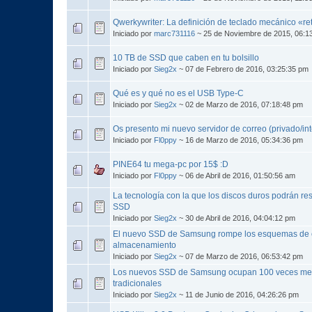
Qwerkywriter: La definición de teclado mecánico «re
Iniciado por
marc731116
~ 25 de Noviembre de 2015, 06:1
10 TB de SSD que caben en tu bolsillo
Iniciado por
Sieg2x
~ 07 de Febrero de 2016, 03:25:35 pm
Qué es y qué no es el USB Type-C
Iniciado por
Sieg2x
~ 02 de Marzo de 2016, 07:18:48 pm
Os presento mi nuevo servidor de correo (privado/in
Iniciado por
Fl0ppy
~ 16 de Marzo de 2016, 05:34:36 pm
PINE64 tu mega-pc por 15$ :D
Iniciado por
Fl0ppy
~ 06 de Abril de 2016, 01:50:56 am
La tecnología con la que los discos duros podrán resi
SSD
Iniciado por
Sieg2x
~ 30 de Abril de 2016, 04:04:12 pm
El nuevo SSD de Samsung rompe los esquemas de 
almacenamiento
Iniciado por
Sieg2x
~ 07 de Marzo de 2016, 06:53:42 pm
Los nuevos SSD de Samsung ocupan 100 veces me
tradicionales
Iniciado por
Sieg2x
~ 11 de Junio de 2016, 04:26:26 pm