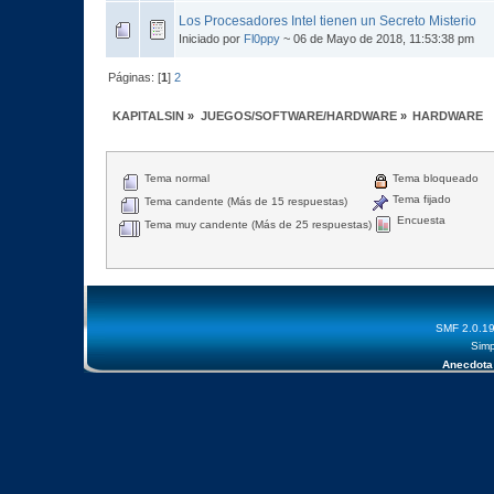
Los Procesadores Intel tienen un Secreto Misterio
Iniciado por
Fl0ppy
~ 06 de Mayo de 2018, 11:53:38 pm
Páginas: [
1
]
2
KAPITALSIN
»
JUEGOS/SOFTWARE/HARDWARE
»
HARDWARE
Tema normal
Tema bloqueado
Tema fijado
Tema candente (Más de 15 respuestas)
Encuesta
Tema muy candente (Más de 25 respuestas)
SMF 2.0.1
Simp
Anecdota