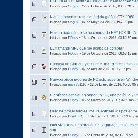
USB Killer 2.0 Destruye Cualquier Odernador en S
Iniciado por
Sieg2x
~ 27 de Febrero de 2016, 03:57:26 pm
Nvidia presenta su nueva tarjeta gráfica GTX 1080.
Iniciado por
Sieg2x
~ 07 de Mayo de 2016, 04:57:36 pm
El gran gadget que se ha comprado HAYTORTILLA
Iniciado por
Fl0ppy
~ 16 de Octubre de 2016, 03:52:50 pm
EL flamante MP3 que me acabo de comprar
Iniciado por
Fl0ppy
~ 19 de Octubre de 2016, 06:57:15 pm
Carcasa de Gameboy esconde una RPi con miles de
Iniciado por
Fl0ppy
~ 07 de Abril de 2016, 01:17:57 pm
Nuevos procesadores de PC sólo soportarán Windo
Iniciado por
marc731116
~ 22 de Enero de 2016, 05:08:05
Científicos consiguen poner un SO, una película y u
Iniciado por
Fl0ppy
~ 05 de Marzo de 2017, 11:34:59 am
«
Fallo de procesadores Intel ralentizará los pc's entr
Iniciado por
Bender B.
~ 03 de Enero de 2018, 07:19:40 pm
Intel AMT tiene una brecha de seguridad, millones de
son
Iniciado por
Fl0ppy
~ 15 de Enero de 2018, 02:12:19 pm