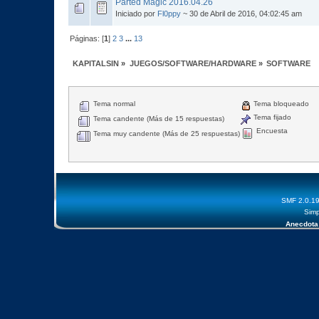
Parted Magic 2016.04.26
Iniciado por
Fl0ppy
~ 30 de Abril de 2016, 04:02:45 am
Páginas: [
1
]
2
3
...
13
KAPITALSIN
»
JUEGOS/SOFTWARE/HARDWARE
»
SOFTWARE
Tema normal
Tema bloqueado
Tema fijado
Tema candente (Más de 15 respuestas)
Encuesta
Tema muy candente (Más de 25 respuestas)
SMF 2.0.1
Simp
Anecdota