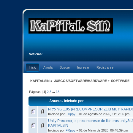
Noticias:
Inicio
Ayuda
Buscar
Ingresar
Registrarse
KAPITALSIN
»
JUEGOS/SOFTWARE/HARDWARE
»
SOFTWARE
Páginas: [
1
]
2
3
...
13
Asunto
/
Iniciado por
Nitro NG 1.05 [PRECOMPRESOR ZLIB MUY RAPID
Iniciado por
Fl0ppy
~ 01 de Agosto de 2026, 11:12:56 pm
Unity Precomp, el precompresor de ficheros unity3d
KAPITALSIN
Iniciado por
Fl0ppy
~ 01 de Mayo de 2026, 06:48:39 pm