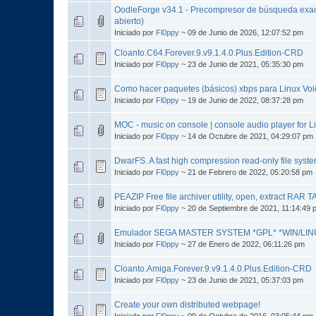
OodleForge v34.1 - Precompresor de búsqueda exac
abierto)
Iniciado por
Fl0ppy
~ 09 de Junio de 2026, 12:07:52 pm
Cloanto.C64.Forever.9.v9.1.4.0.Plus.Edition-CRD
Iniciado por
Fl0ppy
~ 23 de Junio de 2021, 05:35:30 pm
Como hacer paquetes (básicos) xbps para Linux Voi
Iniciado por
Fl0ppy
~ 19 de Junio de 2022, 08:37:28 pm
MOC - music on console | console audio player for 
Iniciado por
Fl0ppy
~ 14 de Octubre de 2021, 04:29:07 pm
DwarFS. A fast high compression read-only file syst
Iniciado por
Fl0ppy
~ 21 de Febrero de 2022, 05:20:58 pm
PEAZIP Free file archiver utility, open, extract RAR
Iniciado por
Fl0ppy
~ 20 de Septiembre de 2021, 11:14:49 
Emulador SEGA MASTER SYSTEM *GPL* *WIN/LI
Iniciado por
Fl0ppy
~ 27 de Enero de 2022, 06:11:26 pm
Cloanto.Amiga.Forever.9.v9.1.4.0.Plus.Edition-CRD
Iniciado por
Fl0ppy
~ 23 de Junio de 2021, 05:37:03 pm
Create your own distributed webpage!
Iniciado por
Fl0ppy
~ 09 de Octubre de 2016, 03:05:44 pm