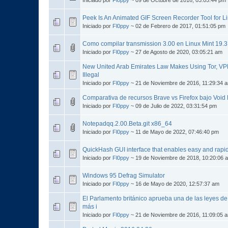
Peek Is An Animated GIF Screen Recorder Tool for L
Iniciado por
Fl0ppy
~ 02 de Febrero de 2017, 01:51:05 pm
Como compilar transmission 3.00 en Linux Mint 19.3
Iniciado por
Fl0ppy
~ 27 de Agosto de 2020, 03:05:21 am
New United Arab Emirates Law Makes Using Tor, VP
Illegal
Iniciado por
Fl0ppy
~ 21 de Noviembre de 2016, 11:29:34 
Comparativa de recursos Brave vs Firefox bajo Void L
Iniciado por
Fl0ppy
~ 09 de Julio de 2022, 03:31:54 pm
Notepadqq.2.00.Beta.git x86_64
Iniciado por
Fl0ppy
~ 11 de Mayo de 2022, 07:46:40 pm
QuickHash GUI interface that enables easy and rapid
Iniciado por
Fl0ppy
~ 19 de Noviembre de 2018, 10:20:06 
Windows 95 Defrag Simulator
Iniciado por
Fl0ppy
~ 16 de Mayo de 2020, 12:57:37 am
El Parlamento británico aprueba una de las leyes de 
más i
Iniciado por
Fl0ppy
~ 21 de Noviembre de 2016, 11:09:05 