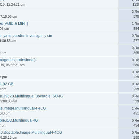
016, 12:24:21 pm
123
3 Re
07:15:06 pm
875
es [VOID & MINT]
1 Re
:07 pm
554
r, ya te pueden investigar, y sin
0 Re
1:06:56 am
277
0 Re
12 am
305
imágenes profesional)
0 Re
15, 06:56:21 am
586
0 Re
37 pm
279
 1.02 GB
0 Re
20 am
299
ld.39620.Multilingual.Bootable.iSO-rG
0 Re
12:08:08 am
329
le.Image.Multilingual-F4CG
1 Re
7:43 pm
451
le.iSO.Multilingual-rG
0 Re
57 pm
454
10.Bootable.Image.Multilingual-F4CG
0 Re
08:25:16 pm
280