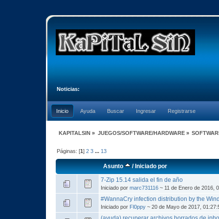
Noticias:
Inicio
Ayuda
Buscar
Ingresar
Registrarse
KAPITALSIN
»
JUEGOS/SOFTWARE/HARDWARE
»
SOFTWAR
Páginas: [
1
]
2
3
...
13
Asunto
/
Iniciado por
7-Zip 15.14 salida el fin de año
Iniciado por
marc731116
~ 11 de Enero de 2016, 
#WannaCry infection distribution by the Win
Iniciado por
Fl0ppy
~ 20 de Mayo de 2017, 01:27
(ayuda) recuperar archivos borrados de iph