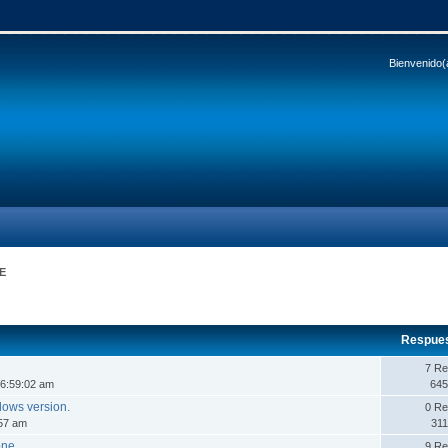
Bienvenido(
E
Respue
7 Re
06:59:02 am
645
dows version.
0 Re
:57 am
311
one
9 Re