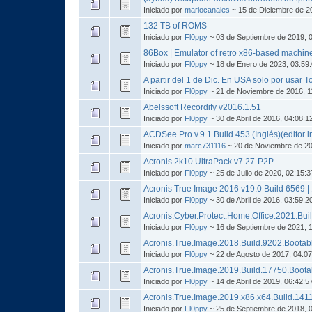
Iniciado por
mariocanales
~ 15 de Diciembre de 2
132 TB of ROMS
Iniciado por
Fl0ppy
~ 03 de Septiembre de 2019, 
86Box | Emulator of retro x86-based machin
Iniciado por
Fl0ppy
~ 18 de Enero de 2023, 03:59
A partir del 1 de Dic. En USA solo por usar To
Iniciado por
Fl0ppy
~ 21 de Noviembre de 2016, 1
Abelssoft Recordify v2016.1.51
Iniciado por
Fl0ppy
~ 30 de Abril de 2016, 04:08:
ACDSee Pro v.9.1 Build 453 (Inglés)(editor 
Iniciado por
marc731116
~ 20 de Noviembre de 20
Acronis 2k10 UltraPack v7.27-P2P
Iniciado por
Fl0ppy
~ 25 de Julio de 2020, 02:15:
Acronis True Image 2016 v19.0 Build 6569 |
Iniciado por
Fl0ppy
~ 30 de Abril de 2016, 03:59:
Acronis.Cyber.Protect.Home.Office.2021.Bui
Iniciado por
Fl0ppy
~ 16 de Septiembre de 2021, 
Acronis.True.Image.2018.Build.9202.Bootab
Iniciado por
Fl0ppy
~ 22 de Agosto de 2017, 04:0
Acronis.True.Image.2019.Build.17750.Bootab
Iniciado por
Fl0ppy
~ 14 de Abril de 2019, 06:42:
Acronis.True.Image.2019.x86.x64.Build.141
Iniciado por
Fl0ppy
~ 25 de Septiembre de 2018, 