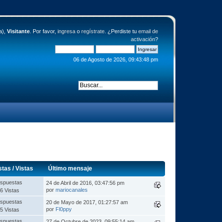
a),
Visitante
. Por favor,
ingresa
o
regístrate
. ¿Perdiste tu
email de
activación
?
06 de Agosto de 2026, 09:43:48 pm
stas
/
Vistas
Último mensaje
spuestas
24 de Abril de 2016, 03:47:56 pm
por
mariocanales
6 Vistas
spuestas
20 de Mayo de 2017, 01:27:57 am
por
Fl0ppy
5 Vistas
spuestas
27 de Octubre de 2023, 09:55:14 am