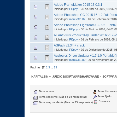
Adobe FrameMaker 2015 13.0.3.1
Iniciado por
Fl0ppy
~ 30 de Abril de 2016, 04:06:
Adobe Photoshop CC 2015 16.1.2 Full Porta
Iniciado por
marc731116
~ 16 de Febrero de 2016
Adobe Photoshop Lightroom CC 6.5.1 | 994
Iniciado por
Fl0ppy
~ 30 de Abril de 2016, 04:01:
All AntiVirus Product Key Finder 2016 v1.9-
Iniciado por
Fl0ppy
~ 01 de Febrero de 2016, 08:
ASPack v2.34 + crack
Iniciado por
Fl0ppy
~ 02 de Diciembre de 2015, 0
Auslogics Driver Updater v.1.7.1.0 Portable(
Iniciado por
marc731116
~ 20 de Noviembre de 20
Páginas: [
1
]
2
3
...
13
KAPITALSIN
»
JUEGOS/SOFTWARE/HARDWARE
»
SOFTWAR
Tema normal
Tema bloquead
Tema fijado
Tema candente (Más de 15 respuestas)
Encuesta
Tema muy candente (Más de 25 respuestas)