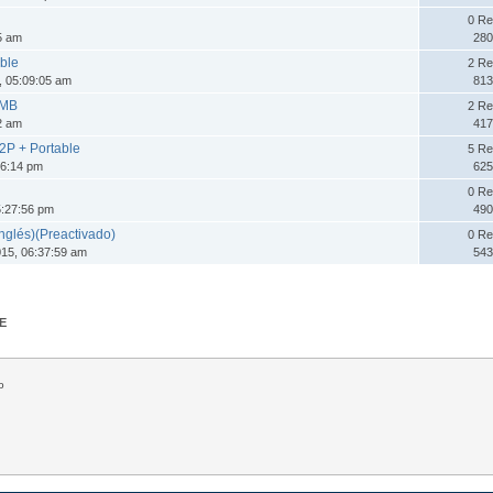
0 Re
25 am
280
ble
2 Re
, 05:09:05 am
813
 MB
2 Re
02 am
417
P2P + Portable
5 Re
16:14 pm
625
0 Re
5:27:56 pm
490
Inglés)(Preactivado)
0 Re
15, 06:37:59 am
543
E
o