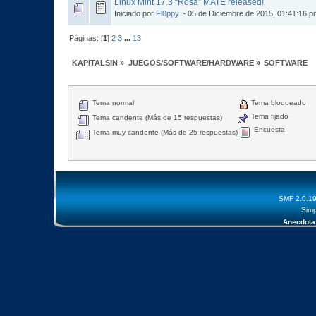
Linux Mint 17.3 “Rosa” MATE released!
Iniciado por
Fl0ppy
~ 05 de Diciembre de 2015, 01:41:16 p
Páginas: [
1
]
2
3
...
13
KAPITALSIN
»
JUEGOS/SOFTWARE/HARDWARE
»
SOFTWARE
Tema normal
Tema bloqueado
Tema fijado
Tema candente (Más de 15 respuestas)
Encuesta
Tema muy candente (Más de 25 respuestas)
SMF 2.0.1
Simp
Anecdota