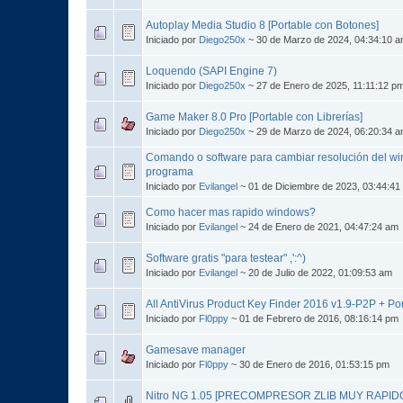
Autoplay Media Studio 8 [Portable con Botones]
Iniciado por
Diego250x
~ 30 de Marzo de 2024, 04:34:10 
Loquendo (SAPI Engine 7)
Iniciado por
Diego250x
~ 27 de Enero de 2025, 11:11:12 p
Game Maker 8.0 Pro [Portable con Librerías]
Iniciado por
Diego250x
~ 29 de Marzo de 2024, 06:20:34 
Comando o software para cambiar resolución del wi
programa
Iniciado por
Evilangel
~ 01 de Diciembre de 2023, 03:44:41
Como hacer mas rapido windows?
Iniciado por
Evilangel
~ 24 de Enero de 2021, 04:47:24 am
Software gratis "para testear" ,':^)
Iniciado por
Evilangel
~ 20 de Julio de 2022, 01:09:53 am
All AntiVirus Product Key Finder 2016 v1.9-P2P + Po
Iniciado por
Fl0ppy
~ 01 de Febrero de 2016, 08:16:14 pm
Gamesave manager
Iniciado por
Fl0ppy
~ 30 de Enero de 2016, 01:53:15 pm
Nitro NG 1.05 [PRECOMPRESOR ZLIB MUY RAPID