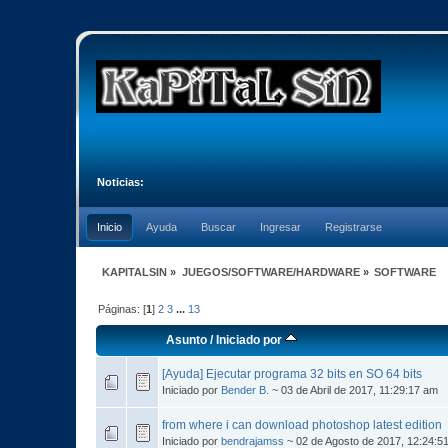
Noticias:
Inicio
Ayuda
Buscar
Ingresar
Registrarse
KAPITALSIN
»
JUEGOS/SOFTWARE/HARDWARE
»
SOFTWARE
Páginas: [
1
]
2
3
...
13
Asunto
/
Iniciado por
[Ayuda] Ejecutar programa 32 bits en SO 64 bits
Iniciado por
Bender B.
~ 03 de Abril de 2017, 11:29:17 am
from where i can download photoshop latest edition
Iniciado por
bendrajamss
~ 02 de Agosto de 2017, 12:24:5