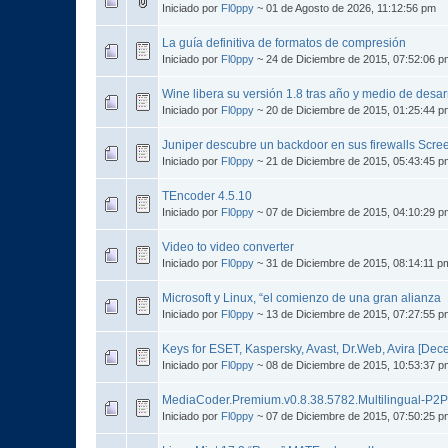
Iniciado por
Fl0ppy
~ 01 de Agosto de 2026, 11:12:56 pm
La guía definitiva de formatos de compresión
Iniciado por
Fl0ppy
~ 24 de Diciembre de 2015, 07:52:06 p
Wine libera su versión 1.8 tras año y medio de desar
Iniciado por
Fl0ppy
~ 20 de Diciembre de 2015, 01:25:44 p
Juniper descubre un backdoor en sus firewalls Scr
Iniciado por
Fl0ppy
~ 21 de Diciembre de 2015, 05:43:45 p
TEncoder 4.5.10
Iniciado por
Fl0ppy
~ 07 de Diciembre de 2015, 04:10:29 p
Video to video converter
Iniciado por
Fl0ppy
~ 31 de Diciembre de 2015, 08:14:11 p
Microsoft y Linux, “el comienzo de una gran alianza
Iniciado por
Fl0ppy
~ 13 de Diciembre de 2015, 07:27:55 p
Keys for ESET, Kaspersky, Avast, Dr.Web, Avira [Dec
Iniciado por
Fl0ppy
~ 08 de Diciembre de 2015, 10:53:37 p
MediaCoder.Premium.v0.8.38.5782.Multilingual-P2P
Iniciado por
Fl0ppy
~ 07 de Diciembre de 2015, 07:50:25 p