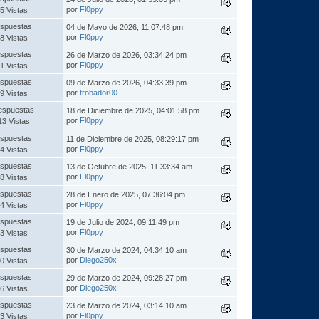
por
Fl0ppy
5 Vistas
spuestas
04 de Mayo de 2026, 11:07:48 pm
por
Fl0ppy
8 Vistas
spuestas
26 de Marzo de 2026, 03:34:24 pm
por
Fl0ppy
1 Vistas
spuestas
09 de Marzo de 2026, 04:33:39 pm
por
trobador00
9 Vistas
espuestas
18 de Diciembre de 2025, 04:01:58 pm
por
Fl0ppy
13 Vistas
spuestas
11 de Diciembre de 2025, 08:29:17 pm
por
Fl0ppy
4 Vistas
spuestas
13 de Octubre de 2025, 11:33:34 am
por
Fl0ppy
8 Vistas
spuestas
28 de Enero de 2025, 07:36:04 pm
por
Fl0ppy
4 Vistas
spuestas
19 de Julio de 2024, 09:11:49 pm
por
Fl0ppy
3 Vistas
spuestas
30 de Marzo de 2024, 04:34:10 am
por
Diego250x
0 Vistas
spuestas
29 de Marzo de 2024, 09:28:27 pm
por
Diego250x
6 Vistas
spuestas
23 de Marzo de 2024, 03:14:10 am
por
Fl0ppy
3 Vistas