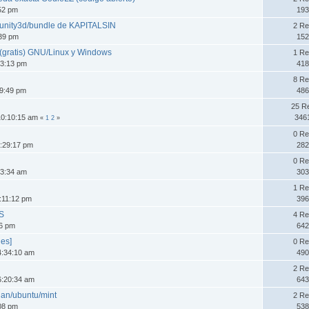
:52 pm
193
s unity3d/bundle de KAPITALSIN
2 Re
:39 pm
152
 (gratis) GNU/Linux y Windows
1 Re
33:13 pm
418
8 Re
39:49 pm
486
25 R
10:10:15 am
346
«
1
2
»
0 Re
8:29:17 pm
282
0 Re
33:34 am
303
1 Re
:11:12 pm
396
WS
4 Re
36 pm
642
nes]
0 Re
4:34:10 am
490
2 Re
6:20:34 am
643
an/ubuntu/mint
2 Re
:08 pm
538