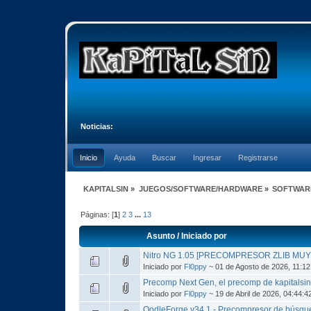
Noticias:
Inicio
Ayuda
Buscar
Ingresar
Registrarse
KAPITALSIN
»
JUEGOS/SOFTWARE/HARDWARE
»
SOFTWAR
Páginas: [
1
]
2
3
...
13
Asunto
/
Iniciado por
Nitro NG 1.05 [PRECOMPRESOR ZLIB MU
Iniciado por
Fl0ppy
~ 01 de Agosto de 2026, 11:1
Precomp Next Gen, el precomp de kapitalsi
Iniciado por
Fl0ppy
~ 19 de Abril de 2026, 04:44:
OodleForge v34.1 - Precompresor de búsque