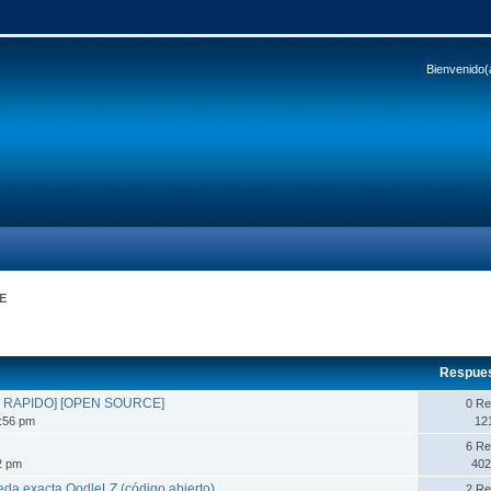
Bienvenido(
E
Respue
Y RAPIDO] [OPEN SOURCE]
0 Re
2:56 pm
12
n
6 Re
42 pm
402
da exacta OodleLZ (código abierto)
2 Re