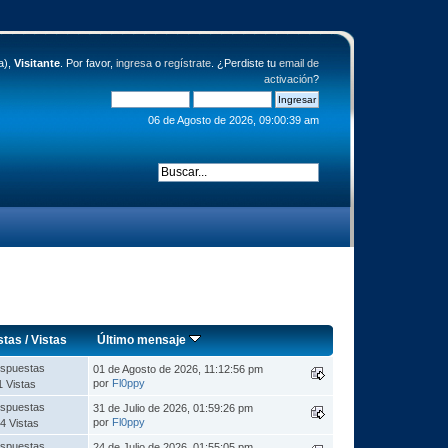
a),
Visitante
. Por favor,
ingresa
o
regístrate
. ¿Perdiste tu
email de
activación
?
06 de Agosto de 2026, 09:00:39 am
stas
/
Vistas
Último mensaje
spuestas
01 de Agosto de 2026, 11:12:56 pm
por
Fl0ppy
1 Vistas
spuestas
31 de Julio de 2026, 01:59:26 pm
por
Fl0ppy
4 Vistas
spuestas
24 de Julio de 2026, 01:55:05 pm