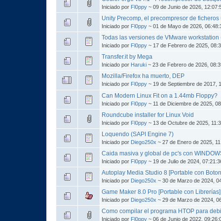
Iniciado por
Fl0ppy
~ 09 de Junio de 2026, 12:07
Unity Precomp, el precompresor de fichero
Iniciado por
Fl0ppy
~ 01 de Mayo de 2026, 06:48
Todas las versiones de VMware workstation
Iniciado por
Fl0ppy
~ 17 de Febrero de 2025, 08:
Transfer.it by Mega
Iniciado por
Haruki
~ 23 de Febrero de 2026, 08:
Mozilla/Firefox ha muerto, DEP
Iniciado por
Fl0ppy
~ 19 de Septiembre de 2017, 
Can Modern Linux Fit on a 1.44mb Floppy?
Iniciado por
Fl0ppy
~ 11 de Diciembre de 2025, 0
Roundcube installer for Linux Void
Iniciado por
Fl0ppy
~ 13 de Octubre de 2025, 11:
Loquendo (SAPI Engine 7)
Iniciado por
Diego250x
~ 27 de Enero de 2025, 11
Caida masiva y global de pc's con WINDO
Iniciado por
Fl0ppy
~ 19 de Julio de 2024, 07:21:
Autoplay Media Studio 8 [Portable con Boto
Iniciado por
Diego250x
~ 30 de Marzo de 2024, 0
Game Maker 8.0 Pro [Portable con Librerías]
Iniciado por
Diego250x
~ 29 de Marzo de 2024, 0
Como compilar el programa HTOP para debi
Iniciado por
Fl0ppy
~ 06 de Junio de 2022, 09:26