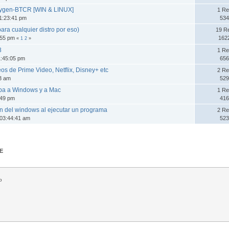
Keygen-BTCR [WIN & LINUX]
1 Re
1:23:41 pm
534
ara cualquier distro por eso)
19 R
6:55 pm
162
«
1
2
»
8
1 Re
1:45:05 pm
656
s de Prime Video, Netflix, Disney+ etc
2 Re
03 am
529
aba a Windows y a Mac
1 Re
:49 pm
416
n del windows al ejecutar un programa
2 Re
 03:44:41 am
523
E
o