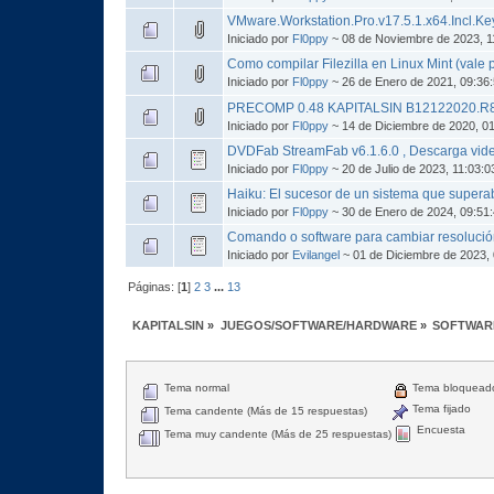
VMware.Workstation.Pro.v17.5.1.x64.Incl.
Iniciado por
Fl0ppy
~ 08 de Noviembre de 2023, 1
Como compilar Filezilla en Linux Mint (vale p
Iniciado por
Fl0ppy
~ 26 de Enero de 2021, 09:3
PRECOMP 0.48 KAPITALSIN B12122020.R
Iniciado por
Fl0ppy
~ 14 de Diciembre de 2020, 0
DVDFab StreamFab v6.1.6.0 , Descarga video
Iniciado por
Fl0ppy
~ 20 de Julio de 2023, 11:03:
Haiku: El sucesor de un sistema que super
Iniciado por
Fl0ppy
~ 30 de Enero de 2024, 09:51
Comando o software para cambiar resolució
Iniciado por
Evilangel
~ 01 de Diciembre de 2023,
Páginas: [
1
]
2
3
...
13
KAPITALSIN
»
JUEGOS/SOFTWARE/HARDWARE
»
SOFTWAR
Tema normal
Tema bloquead
Tema fijado
Tema candente (Más de 15 respuestas)
Encuesta
Tema muy candente (Más de 25 respuestas)