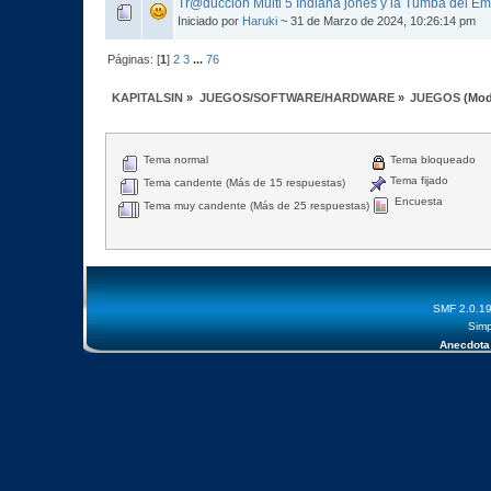
Tr@duccion Multi 5 Indiana jones y la Tumba del E
Iniciado por
Haruki
~ 31 de Marzo de 2024, 10:26:14 pm
Páginas: [
1
]
2
3
...
76
KAPITALSIN
»
JUEGOS/SOFTWARE/HARDWARE
»
JUEGOS
(Mod
Tema normal
Tema bloqueado
Tema fijado
Tema candente (Más de 15 respuestas)
Encuesta
Tema muy candente (Más de 25 respuestas)
SMF 2.0.1
Simp
Anecdota