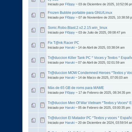
Iniciado por
Fl0ppy
~ 03 de Diciembre de 2025, 10:52:06 p
Frozen Bubble portable para GNU/Linux
Iniciado por
Fl0ppy
~ 07 de Noviembre de 2025, 10:38:58 
Sonic.Robo.Blast.2.v2.2.15.win_linux
Iniciado por
Fl0ppy
~ 03 de Julio de 2025, 09:08:47 pm
Fix T@nk Racer PC
Iniciado por
Haruki
~ 14 de Abril de 2025, 03:38:04 am
Tr@duccion Killer Tank PC * Voces y Textos * Españ
Iniciado por
Haruki
~ 07 de Abril de 2025, 02:01:59 am
Tr@duccion MOW Condemned Heroes *Textos y Voc
Iniciado por
Haruki
~ 14 de Marzo de 2025, 07:05:03 am
Más de 65 GB de roms para MAME
Iniciado por
Fl0ppy
~ 17 de Febrero de 2025, 08:34:35 pm
Tr@duccion Men Of War Vietnam *Textos y Voces* 
Iniciado por
Haruki
~ 05 de Febrero de 2025, 03:00:35 pm
Tr@duccion El Matador PC *Textos y voces * Españo
Iniciado por
Haruki
~ 20 de Diciembre de 2024, 03:59:54 a