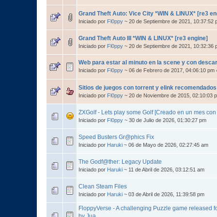
Grand Theft Auto: Vice City *WIN & LINUX* [re3 e
Iniciado por
Fl0ppy
~ 20 de Septiembre de 2021, 10:37:52
Grand Theft Auto III *WIN & LINUX* [re3 engine]
Iniciado por
Fl0ppy
~ 20 de Septiembre de 2021, 10:32:36
Web para estar al minuto en la scene y con desca
Iniciado por
Fl0ppy
~ 06 de Febrero de 2017, 04:06:10 pm
Sitios de juegos con torrent y elink recomendados
Iniciado por
Fl0ppy
~ 20 de Noviembre de 2015, 02:10:03 
ZXGolf - Lets play some Golf [Creado en un mes con 
Iniciado por
Fl0ppy
~ 30 de Julio de 2026, 01:30:27 pm
Speed Busters Gr@phics Fix
Iniciado por
Haruki
~ 06 de Mayo de 2026, 02:27:45 am
The Godf@ther: Legacy Update
Iniciado por
Haruki
~ 11 de Abril de 2026, 03:12:51 am
Clean Steam Files
Iniciado por
Haruki
~ 03 de Abril de 2026, 11:39:58 pm
FloppyVerse - A challenging Puzzle game released f
by Jua