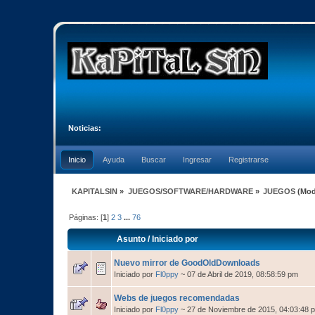
Noticias:
Inicio
Ayuda
Buscar
Ingresar
Registrarse
KAPITALSIN
»
JUEGOS/SOFTWARE/HARDWARE
»
JUEGOS
(Mod
Páginas: [
1
]
2
3
...
76
Asunto
/
Iniciado por
Nuevo mirror de GoodOldDownloads
Iniciado por
Fl0ppy
~ 07 de Abril de 2019, 08:58:59 pm
Webs de juegos recomendadas
Iniciado por
Fl0ppy
~ 27 de Noviembre de 2015, 04:03:48