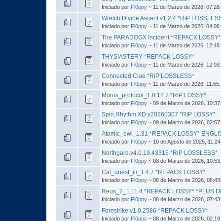
Iniciado por
Fl0ppy
~ 11 de Marzo de 2026, 07:28
Wretch Divine Ascent v1.2.4 *RiP LOSSLES
Iniciado por
Fl0ppy
~ 11 de Marzo de 2026, 04:06
The PARADOGX Incident *REPACK LOSSY
Iniciado por
Fl0ppy
~ 11 de Marzo de 2026, 12:48
THYSIASTERY *REPACK LOSSY*
Iniciado por
Fl0ppy
~ 11 de Marzo de 2026, 12:03
Connected Clue *RiP LOSSLESS*
Iniciado por
Fl0ppy
~ 11 de Marzo de 2026, 11:55
Moros_protocol_1.0.12.7 *RiP LOSSY*
Iniciado por
Fl0ppy
~ 09 de Marzo de 2026, 10:37
Spin.Rhythm.XD.v20260307 *RiP LOSSY*
Iniciado por
Fl0ppy
~ 09 de Marzo de 2026, 02:57
Atomic_owl_1.31 *REPACK LOSSY* ENGLI
Iniciado por
Fl0ppy
~ 10 de Agosto de 2025, 11:2
Northgard.v4.0.19.43315 *RiP LOSSLESS*
Iniciado por
Fl0ppy
~ 08 de Marzo de 2026, 10:53
Cat_quest_iii_1.4.7 *REPACK LOSSY*
Iniciado por
Fl0ppy
~ 08 de Marzo de 2026, 08:43
Reus_2_1.11.4 *REPACK LOSSY* *PLUS D
Iniciado por
Fl0ppy
~ 08 de Marzo de 2026, 07:43
Forestrike v1.0.2586 *REPACK LOSSY*
Iniciado por
Fl0ppy
~ 08 de Marzo de 2026, 02:19