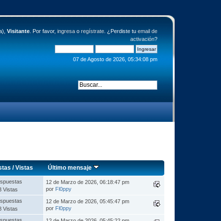
a),
Visitante
. Por favor,
ingresa
o
regístrate
. ¿Perdiste tu
email de
activación
?
07 de Agosto de 2026, 05:34:08 pm
stas
/
Vistas
Último mensaje
spuestas
12 de Marzo de 2026, 06:18:47 pm
por
Fl0ppy
3 Vistas
spuestas
12 de Marzo de 2026, 05:45:47 pm
por
Fl0ppy
8 Vistas
spuestas
12 de Marzo de 2026, 05:45:22 pm