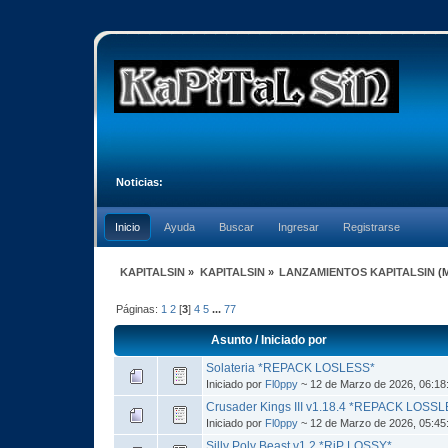
Noticias:
Inicio
Ayuda
Buscar
Ingresar
Registrarse
KAPITALSIN
»
KAPITALSIN
»
LANZAMIENTOS KAPITALSIN
(
Páginas:
1
2
[
3
]
4
5
...
77
Asunto
/
Iniciado por
Solateria *REPACK LOSLESS*
Iniciado por
Fl0ppy
~ 12 de Marzo de 2026, 06:18
Crusader Kings III v1.18.4 *REPACK LOSS
Iniciado por
Fl0ppy
~ 12 de Marzo de 2026, 05:45
Silly Poly Beast v1.2 *RiP LOSSY*