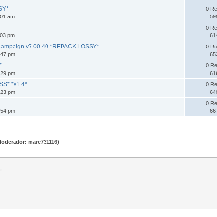
SY*
0 Re
:01 am
59
0 Re
:03 pm
61
.Campaign v7.00.40 *REPACK LOSSY*
0 Re
:47 pm
65
*
0 Re
:29 pm
61
* *v1.4*
0 Re
:23 pm
64
0 Re
:54 pm
66
Moderador:
marc731116
)
o