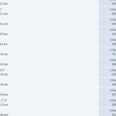
:23 pm
62
S*
0 Re
:17 pm
55
*
0 Re
:41 pm
49
0 Re
:23 pm
51
0 Re
:14 am
58
1 Re
:10 am
75
0 Re
:42 pm
66
SH*
1 Re
4:55 pm
125
0 Re
:42 pm
64
0 Re
:03 pm
63
LC'S*
0 Re
:13 pm
63
0 Re
:58 pm
61