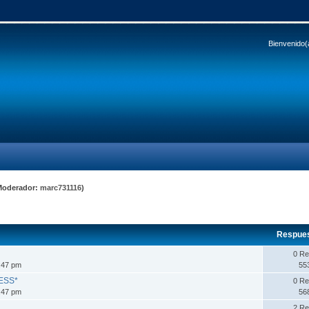
Bienvenido(
Moderador:
marc731116
)
Respue
0 Re
:47 pm
55
LESS*
0 Re
:47 pm
56
2 Re